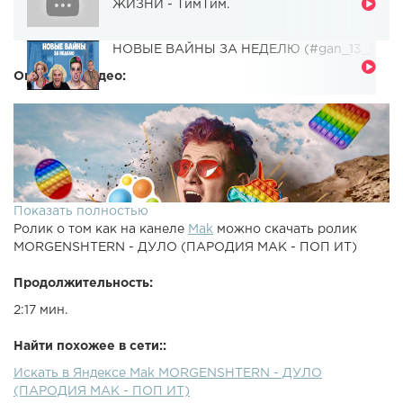
ЖИЗНИ - ТимТим.
НОВЫЕ ВАЙНЫ ЗА НЕДЕЛЮ (#gan_13_)
Описание видео:
Показать полностью
Ролик о том как на канеле
Mak
можно скачать ролик
MORGENSHTERN - ДУЛО (ПАРОДИЯ MAK - ПОП ИТ)
Продолжительность:
2:17 мин.
Найти похожее в сети::
Искать в Яндексе Mak MORGENSHTERN - ДУЛО
(ПАРОДИЯ MAK - ПОП ИТ)