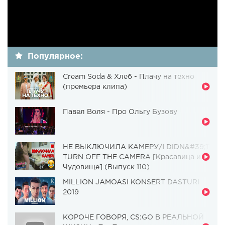
Популярное:
Cream Soda & Хлеб - Плачу на техно
(премьера клипа)
Павел Воля - Про Ольгу Бузову
НЕ ВЫКЛЮЧИЛА КАМЕРУ/I DIDN&#39;T
TURN OFF THE CAMERA [Красавица и
Чудовище] (Выпуск 110)
MILLION JAMOASI KONSERT DASTURI
2019
КОРОЧЕ ГОВОРЯ, CS:GO В РЕАЛЬНОЙ