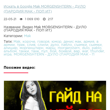
Искать в Google Mak MORGENSHTERN - ДУЛО
(ПАРОДИЯ MAK - ПОП ИТ)
22-05-21
1 069 010
2:17
Название: Видео Mak MORGENSHTERN - ДУЛО
(ПАРОДИЯ MAK - ПОП ИТ)
Категории:
Mak
Теги:
Mak
короче
говоря
юмор
денис мак
армия
в
армии
трек
слив
слили
дуло
пабло
съемки
сьемки
алишер
моргенштерн
марш
morgenstern
dulo
pablo
альбом
танки
танк
пул
бой
боевой
вар
war
thunder
игра
MORGENSHTERN - ДУЛО (ПАРОДИЯ MAK - П
Похожее видео: