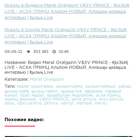
Искать в Яндексе Marat Oralgazin V$XV PRiNCE - ҚЫЗЫҚ
LIVE - АСХА ПРИНЦ Альбом НОВЫЙ, Алғашқы қазақша
интервью | Қызық Live
Искать в Google Marat Oralgazin V$XV PRiNCE - ҚЫЗЫҚ
LIVE - АСХА ПРИНЦ Альбом НОВЫЙ, Алғашқы қазақша
интервью | Қызық Live
06-06-22
303 385
52:46
Название: Видео Marat Oralgazin V$XV PRiNCE - ҚЫЗЫҚ
LIVE - АСХА ПРИНЦ Альбом НОВЫЙ, Алғашқы қазақша
интервью | Қызық Live
Категории:
Marat Oralgazin
Теги:
марат оралгазин
кызыктаймс
кызыктаймыз
хабар
қызық лайв
қызық таймс
қызық live
евразия
первый
канал
брат марат
еркебулан мырзабек
асха принц
принц верный
V$XV PRiNCE
asha prince
vsxv prince
asxa
v$xv prince
prince
vernyi
vernый
nervy
Похожее видео: