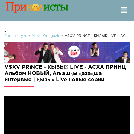
-
2pricolisty.ru
»
Marat Oralgazin
» V$XV PRiNCE - ҚЫЗЫҚ LIVE - АСХА ПРИНЦ Альбом НОВЫЙ, Алғашқы қазақша интервью | Қызық Live
V$XV PRiNCE - ҚЫЗЫҚ LIVE - АСХА ПРИНЦ
Альбом НОВЫЙ, Алғашқы қазақша
интервью | Қызық Live новые серии