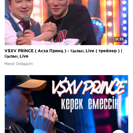
0:35
V$XV PRiNCE ( Асха Принц ) - Қызық Live ( трейлер ) |
Қызық Live
Marat Oralgazin