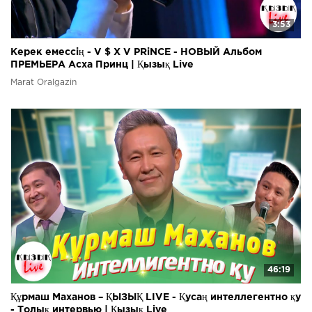
3:53
Керек емессің - V $ X V PRiNCE - НОВЫЙ Альбом
ПРЕМЬЕРА Асха Принц | Қызық Live
Marat Oralgazin
46:19
Құрмаш Маханов – ҚЫЗЫҚ LIVE - Қусаң интеллегентно қу
- Толық интервью | Қызық Live