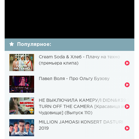
Популярное:
Cream Soda & Хлеб - Плачу на техно
(премьера клипа)
Павел Воля - Про Ольгу Бузову
НЕ ВЫКЛЮЧИЛА КАМЕРУ/I DIDN&#39;T
TURN OFF THE CAMERA [Красавица и
Чудовище] (Выпуск 110)
MILLION JAMOASI KONSERT DASTURI
2019