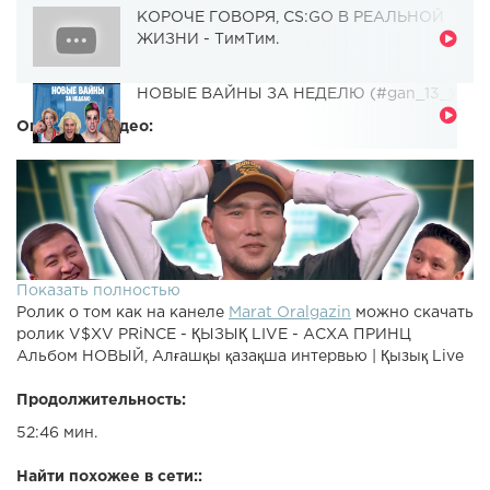
КОРОЧЕ ГОВОРЯ, CS:GO В РЕАЛЬНОЙ
ЖИЗНИ - ТимТим.
НОВЫЕ ВАЙНЫ ЗА НЕДЕЛЮ (#gan_13_)
Описание видео:
Показать полностью
Ролик о том как на канеле
Marat Oralgazin
можно скачать
ролик V$XV PRiNCE - ҚЫЗЫҚ LIVE - АСХА ПРИНЦ
Альбом НОВЫЙ, Алғашқы қазақша интервью | Қызық Live
Продолжительность:
52:46 мин.
Найти похожее в сети::