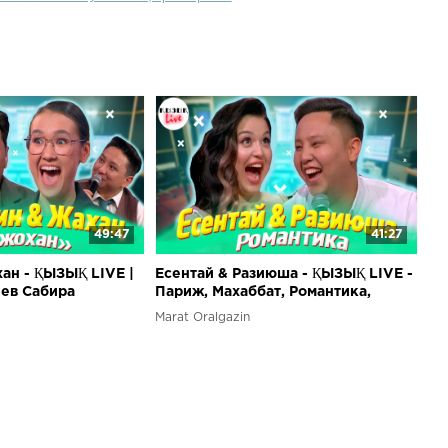
49:47
41:27
ан - ҚЫЗЫҚ LIVE |
Есентай & Разиюша - ҚЫЗЫҚ LIVE -
ев Сабира
Париж, Махаббат, Романтика,
ХАН Sabirkin |
Разия, Есентай | Қызық Live
Marat Oralgazin