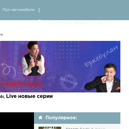
Про автомобили
ve
ық Live новые серии
Популярное: