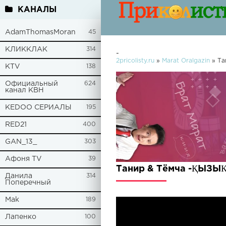
КАНАЛЫ
AdamThomasMoran
45
КЛИККЛАК
314
-
2pricolisty.ru
»
Marat Oralgazin
» Та
KTV
138
Официальный
624
канал КВН
KEDOO СЕРИАЛЫ
195
RED21
400
GAN_13_
303
Афоня TV
39
Танир & Тёмча -ҚЫЗЫҚ 
Данила
314
Поперечный
Mak
189
Лапенко
100