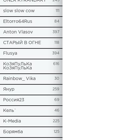
ONER KYRANDARY
245
slow slow cow
111
Eltorro64Rus
84
Anton Vlasov
397
СТАРЫЙ В ОГНЕ
118
Flusya
394
КоЗяПуЛьКа
616
КоЗяПуЛьКа
Rainbow_ Vika
30
Янур
259
Россия23
69
Кель`
46
К-Media
225
Борямба
125