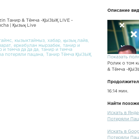
Описание вид
zin Танир & Тёмча -ҚЫЗЫҚ LIVE -
cha | Қызық Live
таймс
кызыктаймыз
хабар
қызық лайв
марат
еркебулан мырзабек
танир и
р и темча да да да
танир и темча
ha потеряли пацана
Танир Тёмча ҚЫЗЫҚ
Показать пол
Ролик о том к
& Тёмча -ҚЫЗЫ
Продолжител
16:14 мин.
Найти похожее
Искать в Янде
Потеряли Паца
Искать в Goog
Потеряли Паца