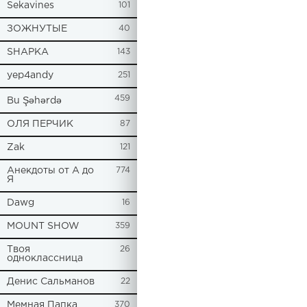
Sekavines
101
ЗОЖНУТЫЕ
40
SHAPKA
143
yep4andy
251
459
Bu Şəhərdə
ОЛЯ ПЕРЧИК
87
Zak
121
Анекдоты от А до
774
Я
Dawg
16
MOUNT SHOW
359
Твоя
26
одноклассница
Денис Сальманов
22
Мемная Папка
370