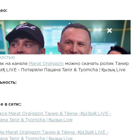
ео:
ностью
ак на канеле
Marat Oralgazin
можно скачать ролик Танир
Қ LIVE - Потеряли Пацана Tanir & Tyomcha | Қызық Live
ьность:
 в сети::
ксе Marat Oralgazin Танир & Тёмча -ҚЫЗЫҚ LIVE -
на Tanir & Tyomcha | Қызық Live
le Marat Oralgazin Танир & Тёмча -ҚЫЗЫҚ LIVE -
на Tanir & Tyomcha | Қызық Live