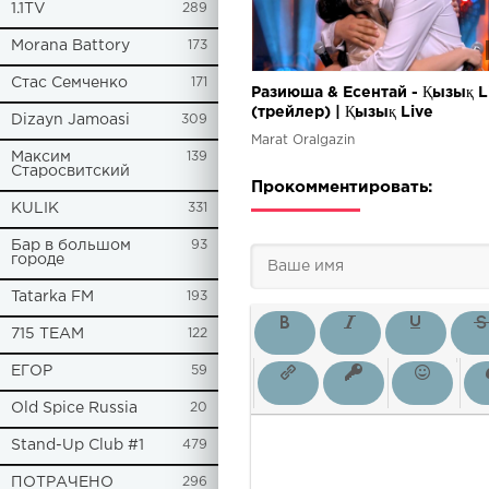
1.1TV
289
Morana Battory
173
Стас Семченко
171
Разиюша & Есентай - Қызық L
(трейлер) | Қызық Live
Dizayn Jamoasi
309
Marat Oralgazin
Максим
139
Старосвитский
Прокомментировать:
KULIK
331
Бар в большом
93
городе
Tatarka FM
193
715 TEAM
122
ЕГОР
59
Old Spice Russia
20
Stand-Up Club #1
479
ПОТРАЧЕНО
296