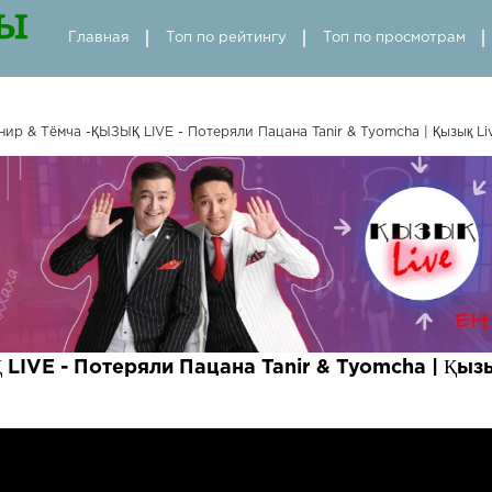
Главная
Топ по рейтингу
Топ по просмотрам
нир & Тёмча -ҚЫЗЫҚ LIVE - Потеряли Пацана Tanir & Tyomcha | Қызық Li
LIVE - Потеряли Пацана Tanir & Tyomcha | Қыз