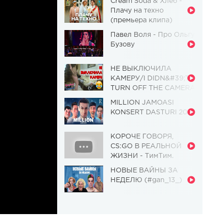
Cream Soda & Хлеб -
Плачу на техно
(премьера клипа)
Павел Воля - Про Ольгу
Бузову
НЕ ВЫКЛЮЧИЛА
КАМЕРУ/I DIDN&#39;T
TURN OFF THE CAMERA
[Красавица и
MILLION JAMOASI
Чудовище] (Выпуск 110)
KONSERT DASTURI 2019
КОРОЧЕ ГОВОРЯ,
CS:GO В РЕАЛЬНОЙ
ЖИЗНИ - ТимТим.
НОВЫЕ ВАЙНЫ ЗА
НЕДЕЛЮ (#gan_13_)