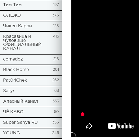
Tим Тим
197
ОЛЕЖЭ
376
Чикен Карри
128
Красавица и
415
Чудовище
ОФИЦИАЛЬНЫЙ
КАНАЛ
comedoz
216
Black Horse
201
Pat04Chek
262
Satyr
63
Апасный Канал
353
ЧЁ КАВО
50
Super Senya RU
356
YOUNG
245