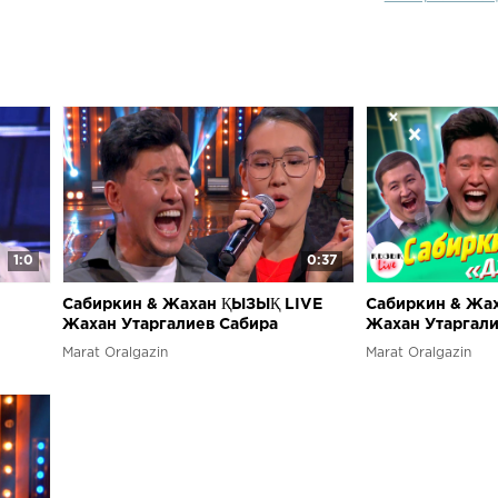
1:0
0:37
Сабиркин & Жахан ҚЫЗЫҚ LIVE
Сабиркин & Жах
Жахан Утаргалиев Сабира
Жахан Утаргали
Жарасқызы - Джохан Sabirkin |
Жарасқызы ДЖО
Marat Oralgazin
Marat Oralgazin
Қызық Live
Қызық Live