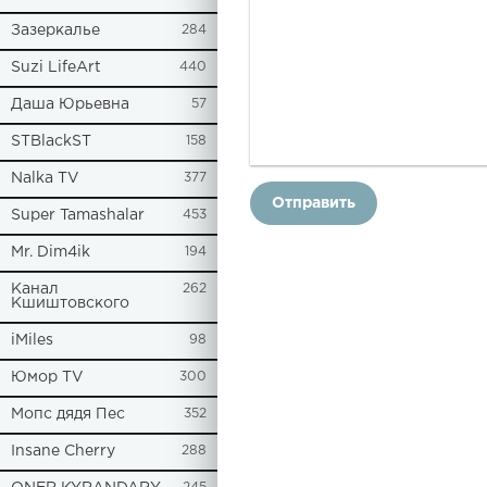
Зазеркалье
284
Suzi LifeArt
440
Даша Юрьевна
57
STBlackST
158
Nalka TV
377
Отправить
Super Tamashalar
453
Mr. Dim4ik
194
Канал
262
Кшиштовского
iMiles
98
Юмор TV
300
Мопс дядя Пес
352
Insane Cherry
288