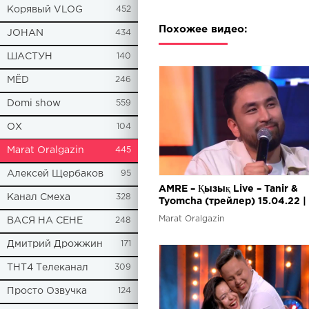
Корявый VLOG
452
Похожее видео:
JOHAN
434
ШАСТУН
140
МЁD
246
Domi show
559
ОХ
104
Marat Oralgazin
445
Алексей Щербаков
95
AMRE – Қызық Live – Tanir &
Канал Смеха
328
Tyomcha (трейлер) 15.04.22 |
Кызык Live
Marat Oralgazin
ВАСЯ НА СЕНЕ
248
Дмитрий Дрожжин
171
ТНТ4 Телеканал
309
Просто Озвучка
124