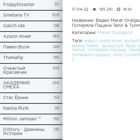
FoggyDisaster
87
17-04-22
195 241
16:14
Smetana TV
309
Название: Видео Marat Oralga
Потеряли Пацана Tanir & Tyom
Galich Ida
138
Категории:
Marat Oralgazin
Azazin Kreet
365
Теги:
марат оралгазин
кызык
қызық таймс
қызық live
брат 
Павел Воля
149
темча
потеряли пацана
тани
потеряли пацана
tanir tyomc
TheNafig
195
L
Очкастый
343
Красавчик
АКАДЕМИЯ
266
СМЕХА
Стас Ёрник
153
Nastia Rizik
119
Million Jamoasi ™
192
DiStory - Дианины
216
Истории