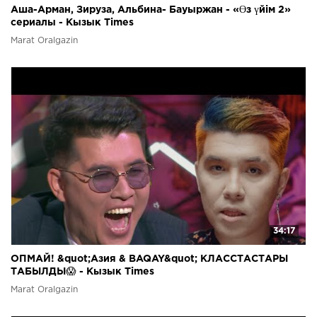
Аша-Арман, Зируза, Альбина- Бауыржан - «Өз үйім 2»
сериалы - Кызык Times
Marat Oralgazin
34:17
ОПМАЙ! &quot;Азия & BAQAY&quot; КЛАССТАСТАРЫ
ТАБЫЛДЫ😱 - Кызык Times
Marat Oralgazin