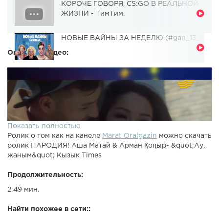
КОРОЧЕ ГОВОРЯ, CS:GO В РЕАЛЬНОЙ
ЖИЗНИ - ТимТим.
НОВЫЕ ВАЙНЫ ЗА НЕДЕЛЮ (#gan_13_)
Описание видео:
Показать полностью
Ролик о том как на канеле
Marat Oralgazin
можно скачать
ролик ПАРОДИЯ! Аша Матай & Арман Қоңыр- &quot;Ау,
жаным&quot; Кызык Times
Продолжительность:
2:49 мин.
Найти похожее в сети::