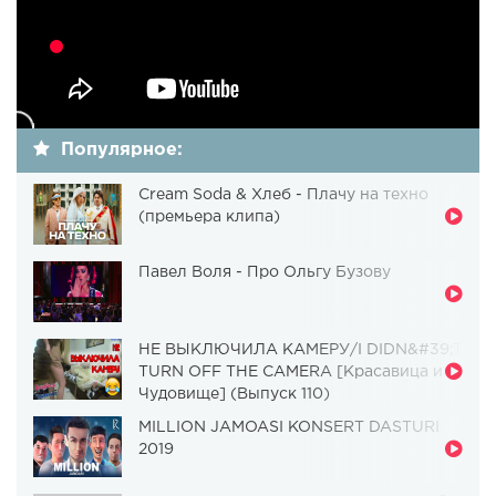
Популярное:
Cream Soda & Хлеб - Плачу на техно
(премьера клипа)
Павел Воля - Про Ольгу Бузову
НЕ ВЫКЛЮЧИЛА КАМЕРУ/I DIDN&#39;T
TURN OFF THE CAMERA [Красавица и
Чудовище] (Выпуск 110)
MILLION JAMOASI KONSERT DASTURI
2019