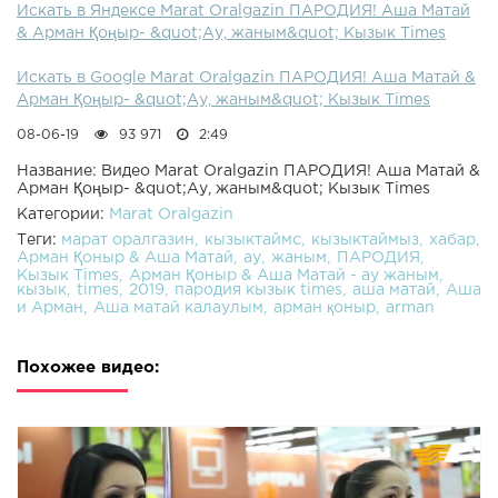
Искать в Яндексе Marat Oralgazin ПАРОДИЯ! Аша Матай
& Арман Қоңыр- &quot;Ау, жаным&quot; Кызык Times
Искать в Google Marat Oralgazin ПАРОДИЯ! Аша Матай &
Арман Қоңыр- &quot;Ау, жаным&quot; Кызык Times
08-06-19
93 971
2:49
Название: Видео Marat Oralgazin ПАРОДИЯ! Аша Матай &
Арман Қоңыр- &quot;Ау, жаным&quot; Кызык Times
Категории:
Marat Oralgazin
Теги:
марат оралгазин
кызыктаймс
кызыктаймыз
хабар
Арман Қоныр & Аша Матай
ау
жаным
ПАРОДИЯ
Кызык Times
Арман Қоныр & Аша Матай - ау жаным
кызык
times
2019
пародия кызык times
аша матай
Аша
и Арман
Аша матай калаулым
арман қоныр
arman
Похожее видео: