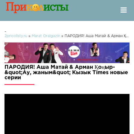
-
2pricolisty.ru
»
Marat Oralgazin
» ПАРОДИЯ! Аша Матай & Арман Қоңыр- "Ау, жаным" Кызык Times
ПАРОДИЯ! Аша Матай & Арман Қоңыр-
&quot;Ау, жаным&quot; Кызык Times новые
серии