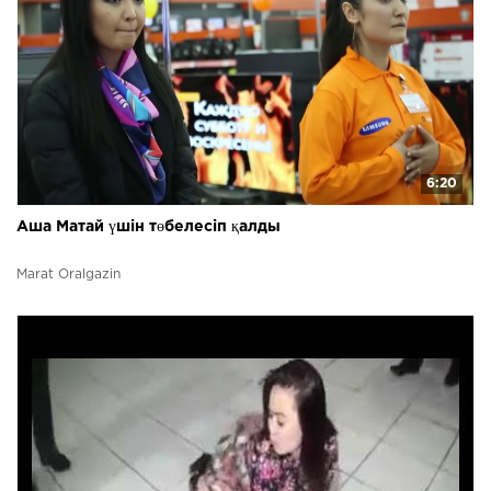
6:20
Аша Матай үшін төбелесіп қалды
Marat Oralgazin