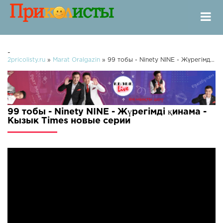
-
2pricolisty.ru
»
Marat Oralgazin
» 99 тобы - Ninety NINE - Жүрегімді қинама - Кызык Times
99 тобы - Ninety NINE - Жүрегімді қинама -
Кызык Times новые серии