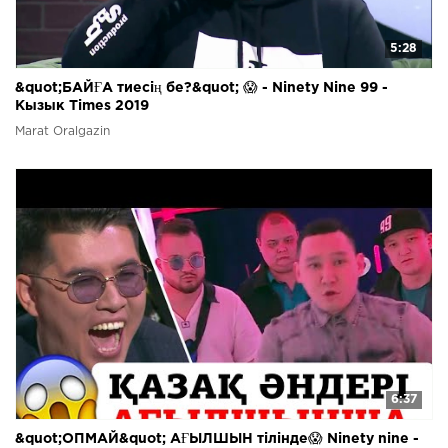
5:28
&quot;БАЙҒА тиесің бе?&quot; 😱 - Ninety Nine 99 -
Кызык Times 2019
Marat Oralgazin
6:37
&quot;ОПМАЙ&quot; АҒЫЛШЫН тілінде😱 Ninety nine -