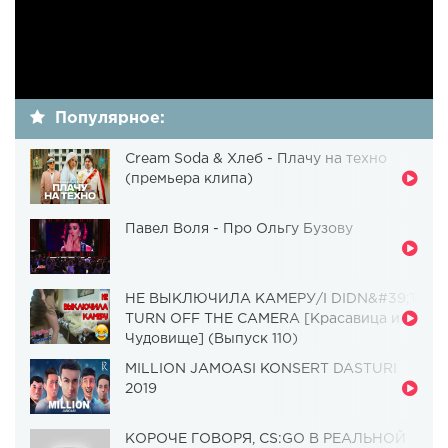
Популярное:
Cream Soda & Хлеб - Плачу на техно
(премьера клипа)
Павел Воля - Про Ольгу Бузову
НЕ ВЫКЛЮЧИЛА КАМЕРУ/I DIDN&#39;T
TURN OFF THE CAMERA [Красавица и
Чудовище] (Выпуск 110)
MILLION JAMOASI KONSERT DASTURI
2019
КОРОЧЕ ГОВОРЯ, CS:GO В РЕАЛЬНОЙ