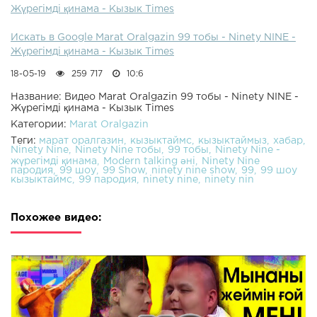
Жүрегімді қинама - Кызык Times
Искать в Google Marat Oralgazin 99 тобы - Ninety NINE -
Жүрегімді қинама - Кызык Times
18-05-19
259 717
10:6
Название: Видео Marat Oralgazin 99 тобы - Ninety NINE -
Жүрегімді қинама - Кызык Times
Категории:
Marat Oralgazin
Теги:
марат оралгазин
кызыктаймс
кызыктаймыз
хабар
Ninety Nine
Ninety Nine тобы
99 тобы
Ninety Nine -
жүрегімді қинама
Modern talking әні
Ninety Nine
пародия
99 шоу
99 Show
ninety nine show
99
99 шоу
кызыктаймс
99 пародия
ninety nine
ninety nin
Похожее видео: