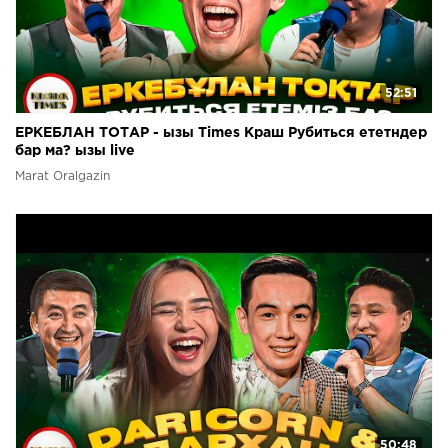
52:51
ЕРКЕБЛАН ТОТАР - ызы Times Краш Рубиться ететндер
бар ма? ызы live
Marat Oralgazin
50:48