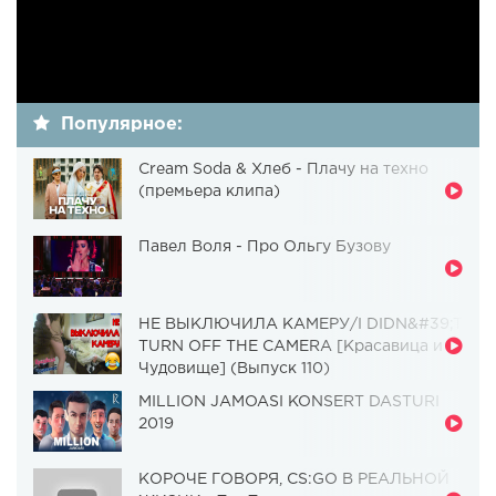
Популярное:
Cream Soda & Хлеб - Плачу на техно
(премьера клипа)
Павел Воля - Про Ольгу Бузову
НЕ ВЫКЛЮЧИЛА КАМЕРУ/I DIDN&#39;T
TURN OFF THE CAMERA [Красавица и
Чудовище] (Выпуск 110)
MILLION JAMOASI KONSERT DASTURI
2019
КОРОЧЕ ГОВОРЯ, CS:GO В РЕАЛЬНОЙ