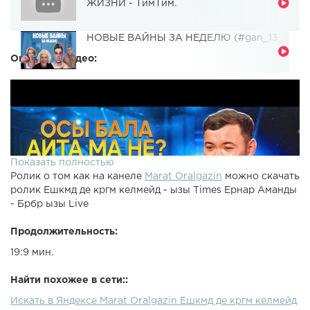
ЖИЗНИ - ТимТим.
НОВЫЕ ВАЙНЫ ЗА НЕДЕЛЮ (#gan_13_)
Описание видео:
Показать полностью
Ролик о том как на канеле
Marat Oralgazin
можно скачать
ролик Ешкмд де кргм келмейд - ызы Times Ернар Аманды
- Брбр ызы Live
Продолжительность:
19:9 мин.
Найти похожее в сети::
Искать в Яндексе Marat Oralgazin Ешкмд де кргм келмейд