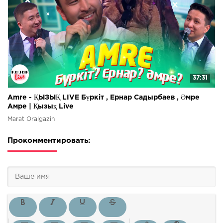
37:31
Amre - ҚЫЗЫҚ LIVE Бүркіт , Ернар Садырбаев , Әмре
Амре | Қызық Live
Marat Oralgazin
Прокомментировать: