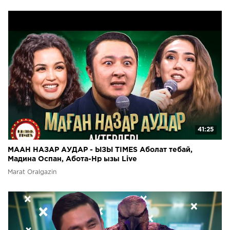
41:25
МААН НАЗАР АУДАР - ЫЗЫ TIMES Аболат тебай,
Мадина Оспан, Абота-Нр ызы Live
Marat Oralgazin