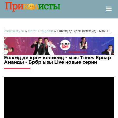
-
2pricolisty.ru
»
Marat Oralgazin
» Ешкмд де кргм келмейд - ызы Times Ернар Аманды - Брбр ызы Live
Ешкмд де кргм келмейд - ызы Times Ернар
Аманды - Брбр ызы Live новые серии