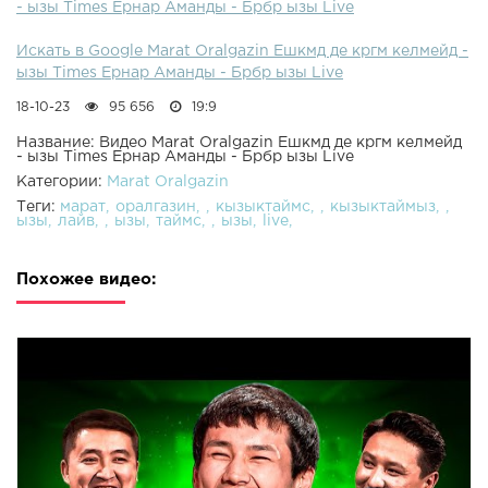
- ызы Times Ернар Аманды - Брбр ызы Live
Искать в Google Marat Oralgazin Ешкмд де кргм келмейд -
ызы Times Ернар Аманды - Брбр ызы Live
18-10-23
95 656
19:9
Название: Видео Marat Oralgazin Ешкмд де кргм келмейд
- ызы Times Ернар Аманды - Брбр ызы Live
Категории:
Marat Oralgazin
Теги:
марат
оралгазин
кызыктаймс
кызыктаймыз
ызы
лайв
ызы
таймс
ызы
live
Похожее видео: