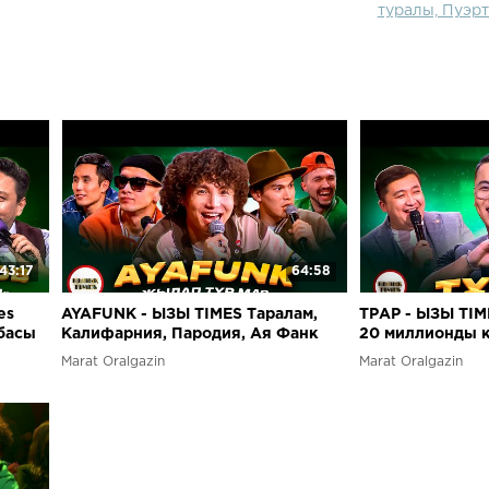
туралы, Пуэрт
43:17
64:58
es
AYAFUNK - ЫЗЫ TIMES Таралам,
ТРАР - ЫЗЫ TI
тбасы
Калифарния, Пародия, Ая Фанк
20 миллионды к
стил ызы Live
2RAR туралы Кы
Marat Oralgazin
Marat Oralgazin