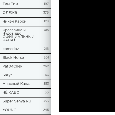
Tим Тим
197
ОЛЕЖЭ
376
Чикен Карри
128
Красавица и
415
Чудовище
ОФИЦИАЛЬНЫЙ
КАНАЛ
comedoz
216
Black Horse
201
Pat04Chek
262
Satyr
63
Апасный Канал
353
ЧЁ КАВО
50
Super Senya RU
356
YOUNG
245