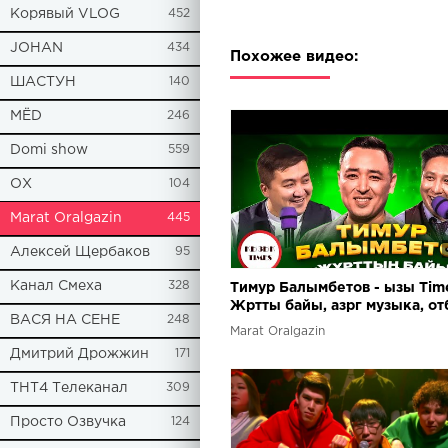
Корявый VLOG
452
JOHAN
434
Похожее видео:
ШАСТУН
140
МЁD
246
Domi show
559
ОХ
104
Marat Oralgazin
445
Алексей Щербаков
95
Канал Смеха
328
Тимур Балымбетов - ызы Tim
Жртты байы, азрг музыка, о
ВАСЯ НА СЕНЕ
248
туралы интервью ызы Live
Marat Oralgazin
Дмитрий Дрожжин
171
ТНТ4 Телеканал
309
Просто Озвучка
124