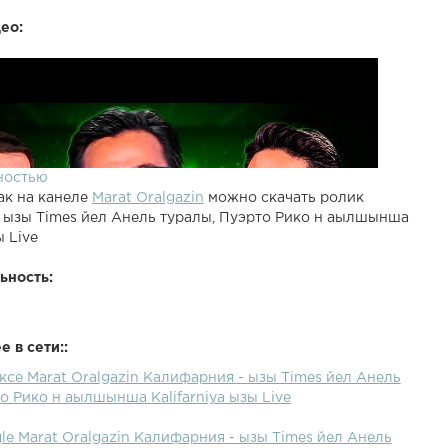
ео:
ностью
ак на канеле
Marat Oralgazin
можно скачать ролик
 ызы Times йел Анель туралы, Пуэрто Рико н аылшынша
ы Live
ьность:
 в сети::
ксе Marat Oralgazin Калифарния - ызы Times йел Анель
о Рико н аылшынша Kalifarniya ызы Live
le Marat Oralgazin Калифарния - ызы Times йел Анель