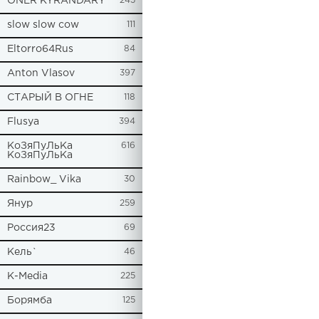
ONER KYRANDARY
245
slow slow cow
111
Eltorro64Rus
84
Anton Vlasov
397
СТАРЫЙ В ОГНЕ
118
Flusya
394
КоЗяПуЛьКа
616
КоЗяПуЛьКа
Rainbow_ Vika
30
Янур
259
Россия23
69
Кель`
46
К-Media
225
Борямба
125