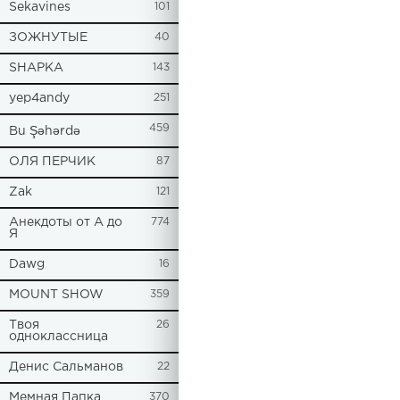
Sekavines
101
ЗОЖНУТЫЕ
40
SHAPKA
143
yep4andy
251
459
Bu Şəhərdə
ОЛЯ ПЕРЧИК
87
Zak
121
Анекдоты от А до
774
Я
Dawg
16
MOUNT SHOW
359
Твоя
26
одноклассница
Денис Сальманов
22
Мемная Папка
370