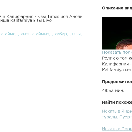
Описание вид
zin Калифарния - ызы Times йел Анель
ша Kalifarniya ызы Live
ктаймс
кызыктаймыз
хабар
ызы
Показать пол
Ролик о том к
Калифарния -
Kalifarniya ыз
Продолжител
48:53 мин.
Найти похожее
Искать в Янде
туралы, Пуэрт
Искать в Goog