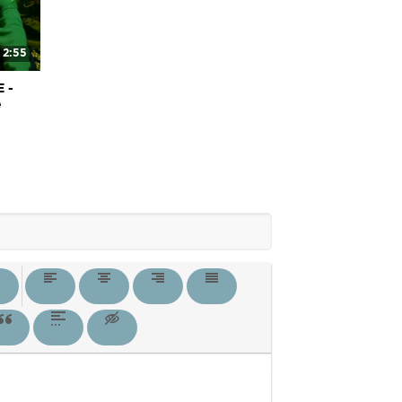
2:55
E -
e