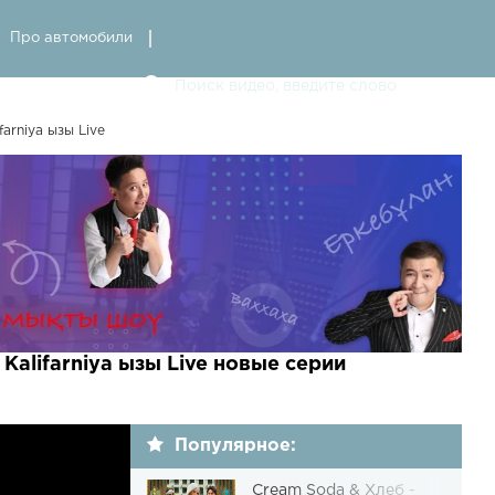
Про автомобили
arniya ызы Live
alifarniya ызы Live новые серии
Популярное:
Cream Soda & Хлеб -