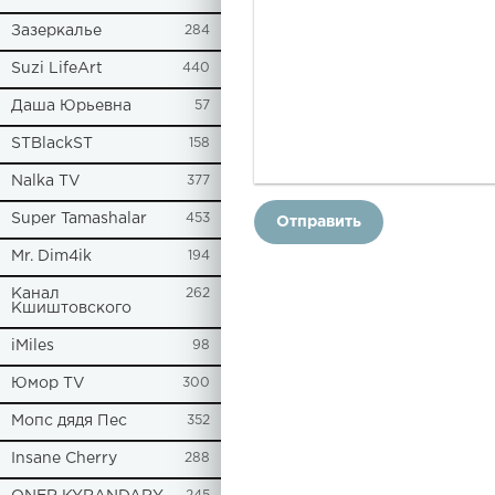
Зазеркалье
284
Suzi LifeArt
440
Даша Юрьевна
57
STBlackST
158
Nalka TV
377
Super Tamashalar
453
Отправить
Mr. Dim4ik
194
Канал
262
Кшиштовского
iMiles
98
Юмор TV
300
Мопс дядя Пес
352
Insane Cherry
288