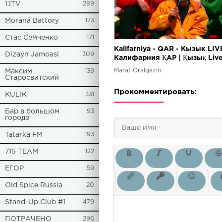
1.1TV
289
Morana Battory
173
Стас Семченко
171
Kalifarniya - QAR - Кызык LIV
Dizayn Jamoasi
309
Калифарния ҚАР | Қызық Liv
Marat Oralgazin
Максим
139
Старосвитский
Прокомментировать:
KULIK
331
Бар в большом
93
городе
Tatarka FM
193
715 TEAM
122
ЕГОР
59
Old Spice Russia
20
Stand-Up Club #1
479
ПОТРАЧЕНО
296