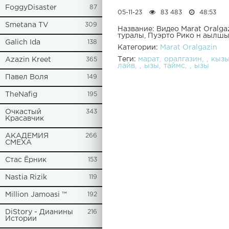
FoggyDisaster
87
05-11-23
83 483
48:53
Smetana TV
309
Название: Видео Marat Oralga
туралы, Пуэрто Рико н аылшын
Galich Ida
138
Категории:
Marat Oralgazin
Теги:
марат
оралгазин
кызы
Azazin Kreet
365
лайв
ызы
таймс
ызы
Павел Воля
149
TheNafig
195
Очкастый
343
Красавчик
АКАДЕМИЯ
266
СМЕХА
Стас Ёрник
153
Nastia Rizik
119
Million Jamoasi ™
192
DiStory - Дианины
216
Истории