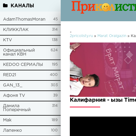
КАНАЛЫ
AdamThomasMoran
45
КЛИККЛАК
314
-
2pricolisty.ru
»
Marat Oralgazin
» Ка
KTV
138
Официальный
624
канал КВН
KEDOO СЕРИАЛЫ
195
RED21
400
GAN_13_
303
Афоня TV
39
Калифарния - ызы Time
Данила
314
Поперечный
Mak
189
Лапенко
100