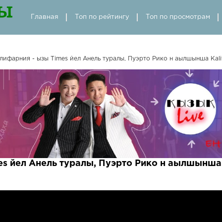
Главная
Топ по рейтингу
Топ по просмотрам
лифарния - ызы Times йел Анель туралы, Пуэрто Рико н аылшынша Kalif
s йел Анель туралы, Пуэрто Рико н аылшынша K