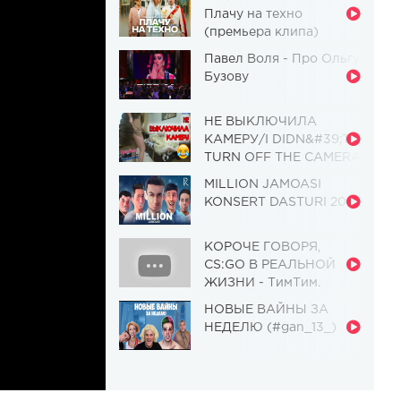
Плачу на техно
(премьера клипа)
Павел Воля - Про Ольгу
Бузову
НЕ ВЫКЛЮЧИЛА
КАМЕРУ/I DIDN&#39;T
TURN OFF THE CAMERA
[Красавица и
MILLION JAMOASI
Чудовище] (Выпуск 110)
KONSERT DASTURI 2019
КОРОЧЕ ГОВОРЯ,
CS:GO В РЕАЛЬНОЙ
ЖИЗНИ - ТимТим.
НОВЫЕ ВАЙНЫ ЗА
НЕДЕЛЮ (#gan_13_)