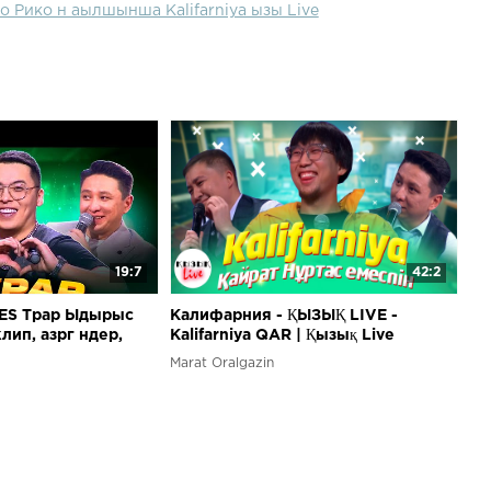
о Рико н аылшынша Kalifarniya ызы Live
19:7
42:2
MES Трар Ыдырыс
Калифарния - ҚЫЗЫҚ LIVE -
лип, азрг ндер,
Kalifarniya QAR | Қызық Live
зык Live
Marat Oralgazin