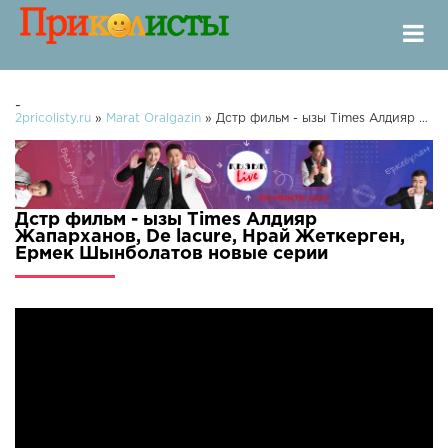
-
2pricolisty.ru
»
Marat Oralgazin
» Дстр фильм - ызы Times Алдияр Жапарханов, De lacure, Нрай Жеткерген, Ермек Шынболатов
Дстр фильм - ызы Times Алдияр
Жапарханов, De lacure, Нрай Жеткерген,
Ермек Шынболатов новые серии