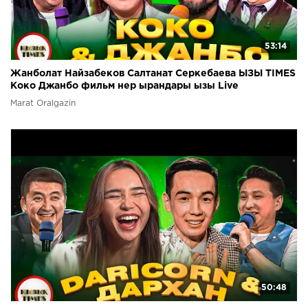
53:14
Жанболат Найзабеков Салтанат Серкебаева ЫЗЫ TIMES
Коко Джанбо фильм нер ырандары ызы Live
Marat Oralgazin
50:48