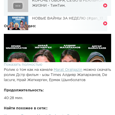
КОРОЧЕ ГОВОРЯ, CS:GO В РЕАЛЬНОЙ
ЖИЗНИ - ТимТим.
НОВЫЕ ВАЙНЫ ЗА НЕДЕЛЮ (#gan_13_)
Описание видео:
Показать полностью
Ролик о том как на канеле
Marat Oralgazin
можно скачать
ролик Дстр фильм - ызы Times Алдияр Жапарханов, De
lacure, Нрай Жеткерген, Ермек Шынболатов
Продолжительность:
40:28 мин.
Найти похожее в сети::