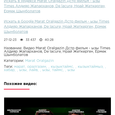
Искать в Яндексе Marat Oralgazin Дстр фильм - ызы
Times Алдияр Жапарханов, De lacure, Нрай Жеткерген,
Ермек Шынболатов
Искать в Google Marat Oralgazin Дстр фильм - ызы Times
Алдияр Жапарханов, De lacure, Нрай Жеткерген, Ермек
Шынболатов
27-12-23
33 437
40:28
Название: Видео Marat Oralgazin Дстр фильм - ызы Times
Алдияр Жапарханов, De lacure, Нрай Жеткерген, Ермек
Шынболатов
Категории:
Marat Oralgazin
Теги:
марат
оралгазин
кызыктаймс
кызыктаймыз
хабар
ызы
лайв
ызы
таймс
ызы
Похожее видео: