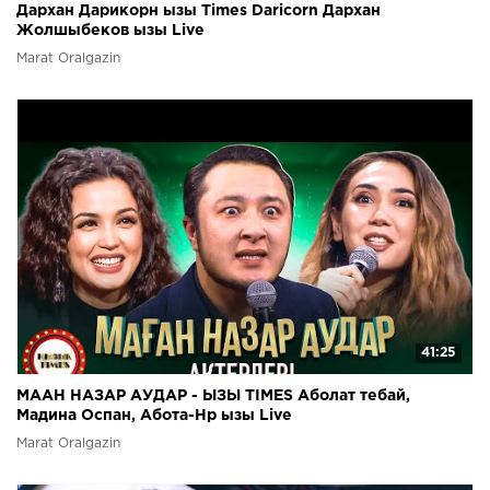
Дархан Дарикорн ызы Times Daricorn Дархан
Жолшыбеков ызы Live
Marat Oralgazin
41:25
МААН НАЗАР АУДАР - ЫЗЫ TIMES Аболат тебай,
Мадина Оспан, Абота-Нр ызы Live
Marat Oralgazin