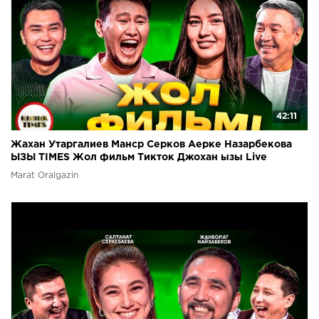
42:11
Жахан Утаргалиев Манср Серков Аерке Назарбекова
ЫЗЫ TIMES Жол фильм Тикток Джохан ызы Live
Marat Oralgazin