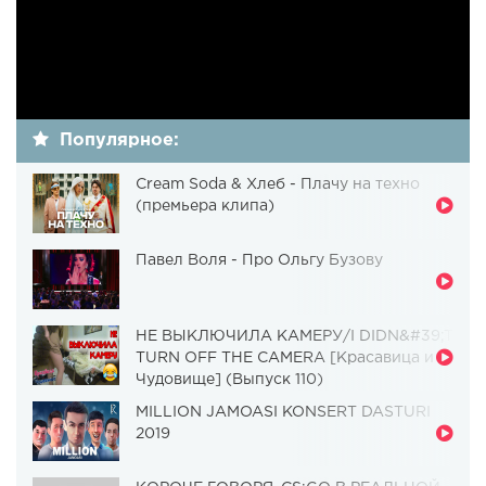
Популярное:
Cream Soda & Хлеб - Плачу на техно
(премьера клипа)
Павел Воля - Про Ольгу Бузову
НЕ ВЫКЛЮЧИЛА КАМЕРУ/I DIDN&#39;T
TURN OFF THE CAMERA [Красавица и
Чудовище] (Выпуск 110)
MILLION JAMOASI KONSERT DASTURI
2019