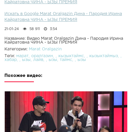
Кайратовна ЧИНА - ЫЗЫ ПРЕМИЯ
Искать в Google Marat Oralgazin Дина - Пародия Ирина
Кайратовна ЧИНА - ЫЗЫ ПРЕМИЯ
21-01-24
58 911
3:54
Название: Видео Marat Oralgazin Дина - Пародия Ирина
Кайратовна ЧИНА - ЫЗЫ ПРЕМИЯ
Категории:
Marat Oralgazin
Теги:
марат
оралгазин
кызыктаймс
кызыктаймыз
хабар
ызы
лайв
ызы
таймс
ызы
Похожее видео: