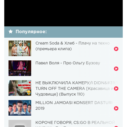
Популярное:
Cream Soda & Хлеб - Плачу на техно
(премьера клипа)
Павел Воля - Про Ольгу Бузову
НЕ ВЫКЛЮЧИЛА КАМЕРУ/I DIDN&#39;T
TURN OFF THE CAMERA [Красавица и
Чудовище] (Выпуск 110)
MILLION JAMOASI KONSERT DASTURI
2019
КОРОЧЕ ГОВОРЯ, CS:GO В РЕАЛЬНОЙ