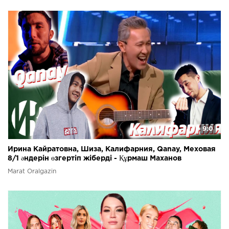
9:0
Ирина Кайратовна, Шиза, Калифарния, Qanay, Меховая
8/1 әндерін өзгертіп жіберді - Құрмаш Маханов
Marat Oralgazin