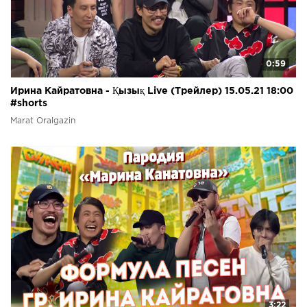
0:59
Ирина Кайратовна - Қызық Live (Трейлер) 15.05.21 18:00
#shorts
Marat Oralgazin
3:22