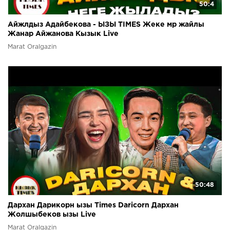
50:4
Айжлдыз Адайбекова - ЫЗЫ TIMES Жеке мр жайлы
Жанар Айжанова Кызык Live
Marat Oralgazin
50:48
Дархан Дарикорн ызы Times Daricorn Дархан
Жолшыбеков ызы Live
Marat Oralgazin