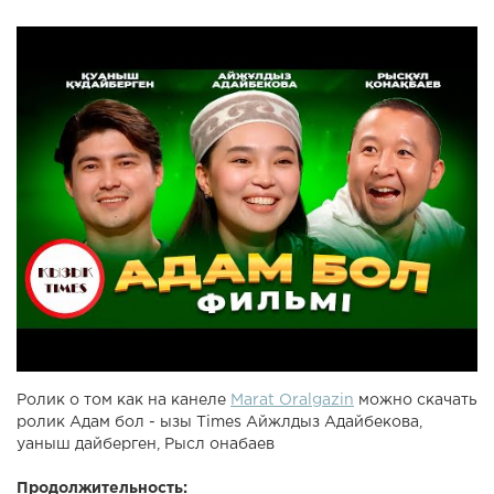
Ролик о том как на канеле
Marat Oralgazin
можно скачать
ролик Адам бол - ызы Times Айжлдыз Адайбекова,
уаныш дайберген, Рысл онабаев
Продолжительность: