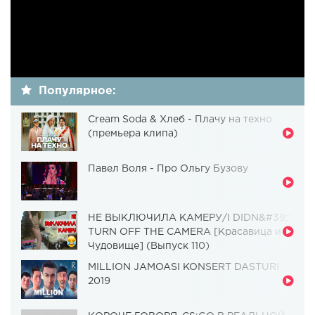
Популярное:
Cream Soda & Хлеб - Плачу на техно
(премьера клипа)
Павел Воля - Про Ольгу Бузову
НЕ ВЫКЛЮЧИЛА КАМЕРУ/I DIDN&#39;T
TURN OFF THE CAMERA [Красавица и
Чудовище] (Выпуск 110)
MILLION JAMOASI KONSERT DASTURI
2019