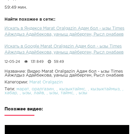
59:49 мин.
Найти похожее в сети::
Искать в Яндексе Marat Oralgazin Адам бол - ызы Times
Айжлдыз Адайбекова, уаныш дайберген, Рысл онабаев
Искать в Google Marat Oralgazin Адам бол - ызы Times
Айжлдыз Адайбекова, уаныш дайберген, Рысл онабаев
12-05-24
131 849
59:49
Название: Видео Marat Oralgazin Адам бол - ызы Times
Айжлдыз Адайбекова, уаныш дайберген, Рысл онабаев
Категории:
Marat Oralgazin
Теги:
марат
оралгазин
кызыктаймс
кызыктаймыз
хабар
ызы
лайв
ызы
таймс
ызы
Похожее видео: