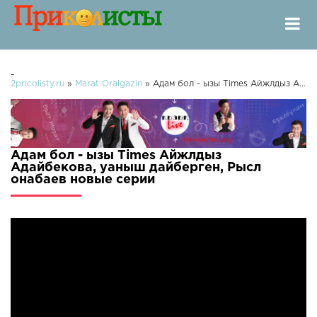
-
2pricolisty.ru
»
Marat Oralgazin
» Адам бол - ызы Times Айжлдыз Адайбекова, уаныш дайберген, Рысл онабаев
Адам бол - ызы Times Айжлдыз
Адайбекова, уаныш дайберген, Рысл
онабаев новые серии