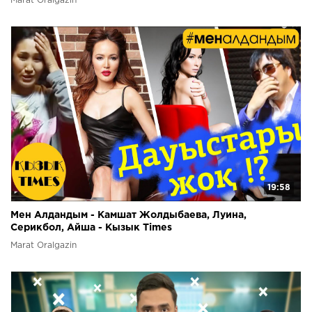
Marat Oralgazin
19:58
Мен Алдандым - Камшат Жолдыбаева, Луина,
Серикбол, Айша - Кызык Times
Marat Oralgazin