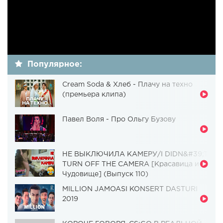
Популярное:
Cream Soda & Хлеб - Плачу на техно
(премьера клипа)
Павел Воля - Про Ольгу Бузову
НЕ ВЫКЛЮЧИЛА КАМЕРУ/I DIDN&#39;T
TURN OFF THE CAMERA [Красавица и
Чудовище] (Выпуск 110)
MILLION JAMOASI KONSERT DASTURI
2019