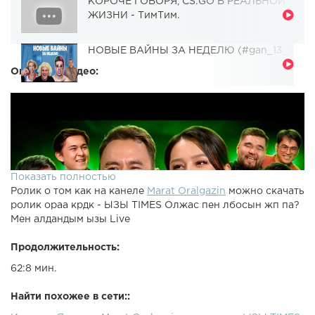
КОРОЧЕ ГОВОРЯ, CS:GO В РЕАЛЬНОЙ
ЖИЗНИ - ТимТим.
НОВЫЕ ВАЙНЫ ЗА НЕДЕЛЮ (#gan_13_)
Описание видео:
Показать полностью
Ролик о том как на канеле
Marat Oralgazin
можно скачать
ролик ораа крдк - ЫЗЫ TIMES Олжас пен лбосын жп па?
Мен алдандым ызы Live
Продолжительность:
62:8 мин.
Найти похожее в сети::