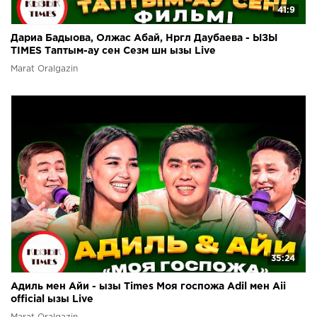
41:9
Дариа Бадыова, Олжас Абай, Нргл Даубаева - ЫЗЫ
TIMES Таптым-ау сен Сезм шн ызы Live
Marat Oralgazin
35:24
Адиль мен Айи - ызы Times Моя госпожа Adil мен Aii
official ызы Live