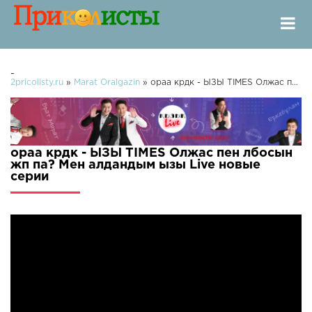
-
2pricolisty.ru
»
Marat Oralgazin
» ораа крдк - ЫЗЫ TIMES Олжас пен лбосын жп па? Мен алдандым ызы Live
ораа крдк - ЫЗЫ TIMES Олжас пен лбосын
жп па? Мен алдандым ызы Live новые
серии