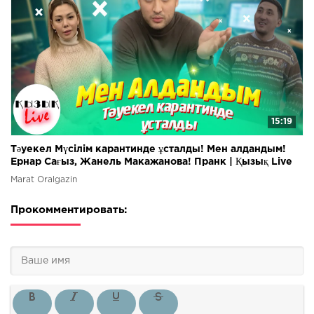
15:19
Тәуекел Мүсілім карантинде ұсталды! Мен алдандым!
Ернар Сағыз, Жанель Макажанова! Пранк | Қызық Live
Marat Oralgazin
Прокомментировать: