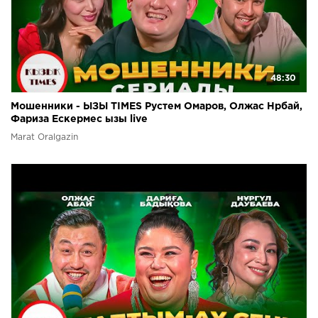
48:30
Мошенники - ЫЗЫ TIMES Рустем Омаров, Олжас Нрбай,
Фариза Ескермес ызы live
Marat Oralgazin