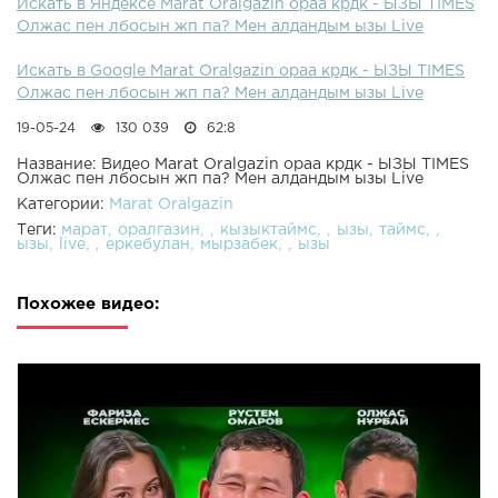
Искать в Яндексе Marat Oralgazin ораа крдк - ЫЗЫ TIMES
Олжас пен лбосын жп па? Мен алдандым ызы Live
Искать в Google Marat Oralgazin ораа крдк - ЫЗЫ TIMES
Олжас пен лбосын жп па? Мен алдандым ызы Live
19-05-24
130 039
62:8
Название: Видео Marat Oralgazin ораа крдк - ЫЗЫ TIMES
Олжас пен лбосын жп па? Мен алдандым ызы Live
Категории:
Marat Oralgazin
Теги:
марат
оралгазин
кызыктаймс
ызы
таймс
ызы
live
еркебулан
мырзабек
ызы
Похожее видео: