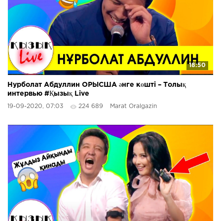
18:50
Нурболат Абдуллин ОРЫСША әнге көшті – Толық
интервью #Қызық Live
19-09-2020, 07:03
224 689
Marat Oralgazin