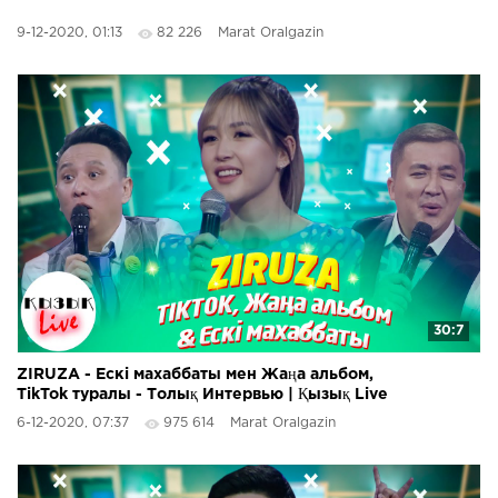
9-12-2020, 01:13
82 226
Marat Oralgazin
30:7
ZIRUZA - Ескі махаббаты мен Жаңа альбом,
TikTok туралы - Толық Интервью | Қызық Live
6-12-2020, 07:37
975 614
Marat Oralgazin