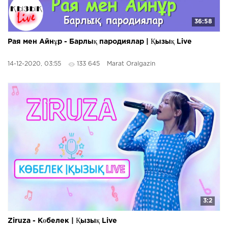
36:58
Рая мен Айнұр - Барлық пародиялар | Қызық Live
14-12-2020, 03:55
133 645
Marat Oralgazin
3:2
Ziruza - Көбелек | Қызық Live