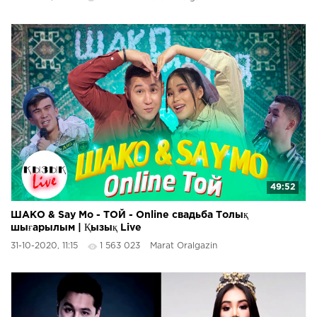
49:52
ШАКО & Say Mo - ТОЙ - Online свадьба Толық
шығарылым | Қызық Live
31-10-2020, 11:15
1 563 023
Marat Oralgazin