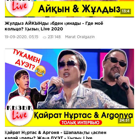
13:4
Жулдыз АЙКЫНды әбден қинады - Где моё
кольцо? Қызық Live 2020
19-09-2020, 05:15
231 148
Marat Oralgazin
24:51
Қайрат Нұртас & Аргоня - Шапалақты қаспен
калай ұрады? Жаңа ДУЭТ - Қызық Live