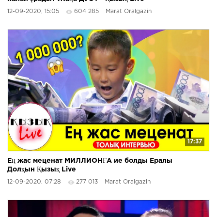
12-09-2020, 15:05
604 285
Marat Oralgazin
17:37
Ең жас меценат МИЛЛИОНҒА ие болды Ералы
Долқын Қызық Live
12-09-2020, 07:28
277 013
Marat Oralgazin