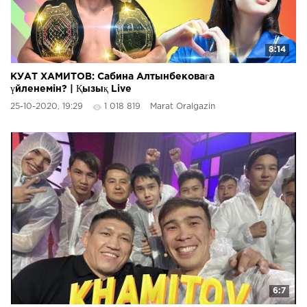
8:14
КУАТ ХАМИТОВ: Сабина Алтынбековаға
үйленемін? | Қызық Live
25-10-2020, 19:29
1 018 819
Marat Oralgazin
6:7