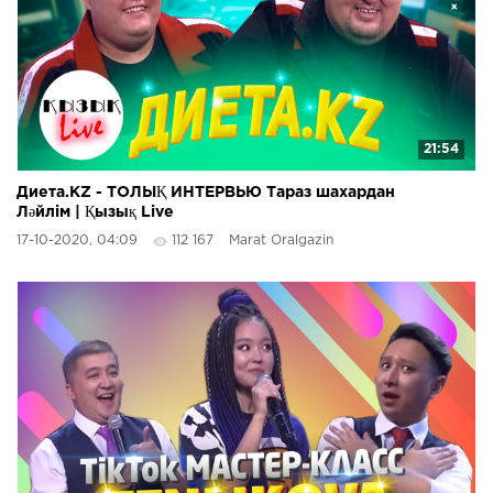
21:54
Диета.KZ - ТОЛЫҚ ИНТЕРВЬЮ Тараз шахардан
Ләйлім | Қызық Live
17-10-2020, 04:09
112 167
Marat Oralgazin