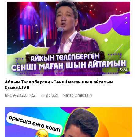
3:24
Айкын Төлепберген -Сенші маған шын айтамын
ҚызықLIVE
19-09-2020, 14:21
93 359
Marat Oralgazin