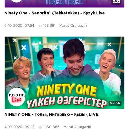
3:23
Ninety One - Senorita` (Tekketekke) - Kyzyk Live
6-10-2020, 07:54
193 391
Marat Oralgazin
52:56
NINETY ONE - Толық Интервью - Қызық LIVE
4-10-2020, 09:23
1 160 886
Marat Oralgazin