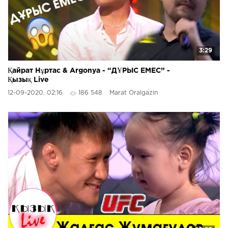
3:29
Қайрат Нұртас & Argonya - “ДҰРЫС ЕМЕС” -
Қызық Live
12-09-2020, 02:16
186 548
Marat Oralgazin