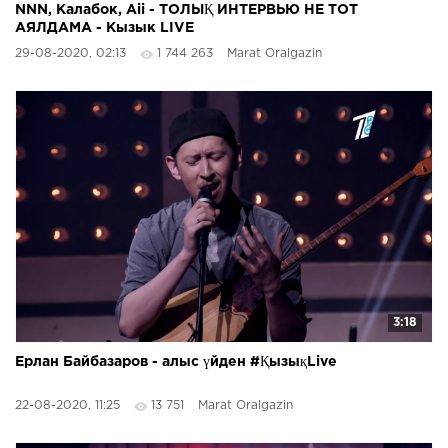
NNN, Калабок, Aii - ТОЛЫҚ ИНТЕРВЬЮ НЕ ТОТ
АЯЛДАМА - Кызык LIVE
29-08-2020, 02:13
1 744 263
Marat Oralgazin
3:18
Ерлан Байбазаров - алыс үйден #ҚызықLive
22-08-2020, 11:25
13 751
Marat Oralgazin