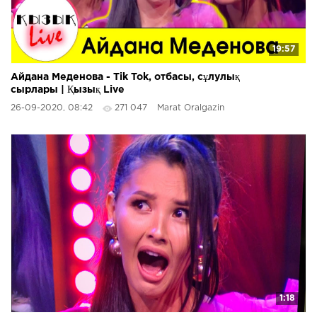
19:57
Айдана Меденова - Tik Tok, отбасы, сұлулық
сырлары | Қызық Live
26-09-2020, 08:42
271 047
Marat Oralgazin
1:18