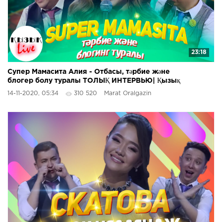
23:18
Супер Мамасита Алия - Отбасы, тәрбие және
блогер болу туралы ТОЛЫҚ ИНТЕРВЬЮ| Қызық
Live
14-11-2020, 05:34
310 520
Marat Oralgazin