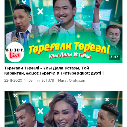
31:17
Төреғали Төреәлі - Ұлы Дала Ұстазы, Той
Карантин, &quot;Төрегүл & Гүлтөре&quot; дуэті |
Қызық Live
22-11-2020, 14:53
361 378
Marat Oralgazin