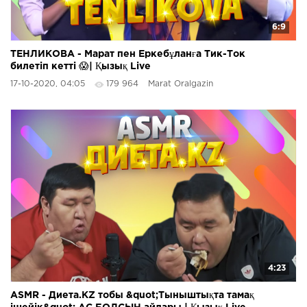
6:9
ТЕНЛИКОВА - Марат пен Еркебұланға Тик-Ток
билетіп кетті 😱| Қызық Live
17-10-2020, 04:05
179 964
Marat Oralgazin
4:23
ASMR - Диета.KZ тобы &quot;Тыныштықта тамақ