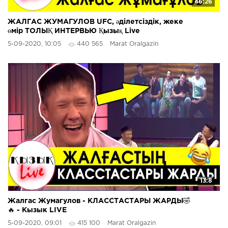
46:26
ЖАЛГАС ЖУМАГУЛОВ UFC, әділетсіздік, жеке
өмір ТОЛЫҚ ИНТЕРВЬЮ Қызық Live
5-09-2020, 10:05
440 565
Marat Oralgazin
13:8
Жалгас Жумагулов - КЛАССТАСТАРЫ ЖАРДЫ🤣
🔥 - Кызык LIVE
5-09-2020, 09:01
415 100
Marat Oralgazin