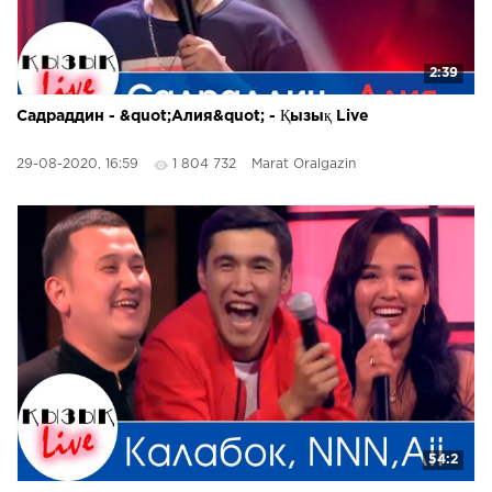
2:39
Садраддин - &quot;Алия&quot; - Қызық Live
29-08-2020, 16:59
1 804 732
Marat Oralgazin
54:2