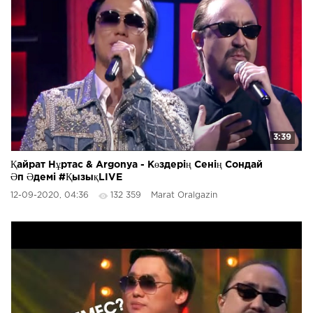
3:39
Қайрат Нұртас & Argonya - Көздерің Сенің Сондай
Әп Әдемі #ҚызықLIVE
12-09-2020, 04:36
132 359
Marat Oralgazin