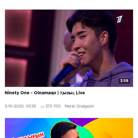
3:58
Ninety One - Oinamaqo | Қызық Live
3-10-2020, 05:55
373 705
Marat Oralgazin