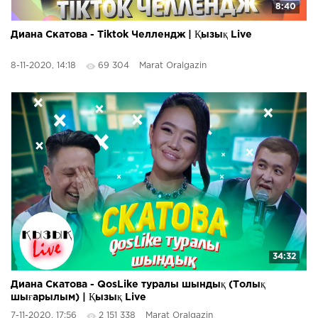
8:40
Диана Скатова - Tiktok Челлендж | Қызық Live
8-11-2020, 14:18
69 304
Marat Oralgazin
34:32
Диана Скатова - QosLike туралы шындық (Толық
шығарылым) | Қызық Live
7-11-2020, 17:56
2 151 338
Marat Oralgazin