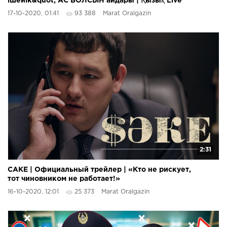
ішейік&quot; АС БОЛСЫН айдары | Қызық Live
17-10-2020, 01:41
93 388
Marat Oralgazin
2:31
CАКЕ | Официальный трейлер | «Кто не рискует,
тот чиновником не работает!»
16-10-2020, 12:01
25 373
Marat Oralgazin