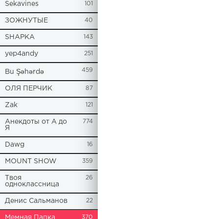
Sekavines
101
ЗОЖНУТЫЕ
40
SHAPKA
143
yep4andy
251
459
Bu Şəhərdə
ОЛЯ ПЕРЧИК
87
Zak
121
Анекдоты от А до
774
Я
Dawg
16
MOUNT SHOW
359
Твоя
26
одноклассница
Денис Сальманов
22
Мемная Папка
370