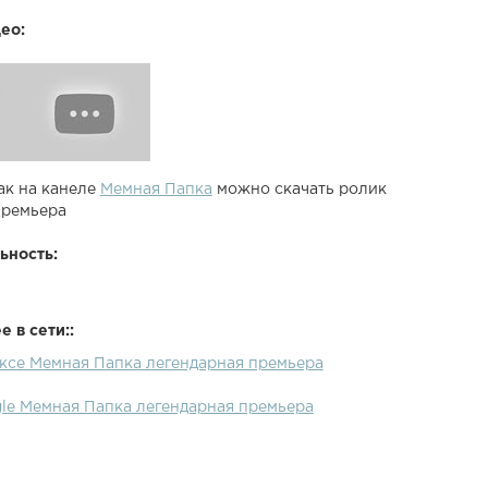
ео:
ак на канеле
Мемная Папка
можно скачать ролик
премьера
ьность:
 в сети::
ексе Мемная Папка легендарная премьера
gle Мемная Папка легендарная премьера