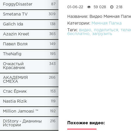
FoggyDisaster
87
01-06-22
59 028
2:18
Smetana TV
309
Название: Видео Мемная Папк
Категории:
Мемная Папка
Galich Ida
138
Теги:
видео
поделиться
теле
бесплатно
загрузить
Azazin Kreet
365
Павел Воля
149
TheNafig
195
Очкастый
343
Красавчик
АКАДЕМИЯ
266
СМЕХА
Стас Ёрник
153
Nastia Rizik
119
Million Jamoasi ™
192
DiStory - Дианины
216
Похожее видео:
Истории