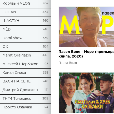
Корявый VLOG
452
JOHAN
434
ШАСТУН
140
МЁD
246
Domi show
559
ОХ
104
Павел Воля - Море (премьер
Marat Oralgazin
445
клипа, 2020)
Павел Воля
Алексей Щербаков
95
Канал Смеха
328
ВАСЯ НА СЕНЕ
248
Дмитрий Дрожжин
171
ТНТ4 Телеканал
309
Просто Озвучка
124