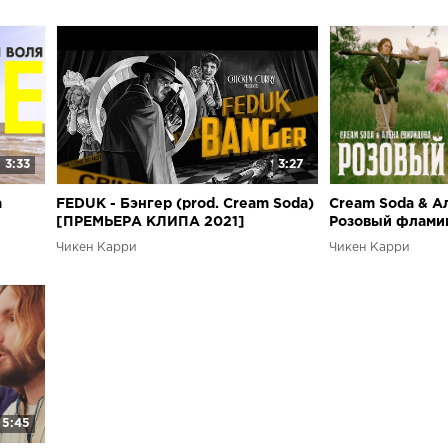
3:33
3:27
а
FEDUK - Бэнгер (prod. Cream Soda)
Cream Soda & А
[ПРЕМЬЕРА КЛИПА 2021]
Розовый флами
клипа)
Чикен Карри
Чикен Карри
5:45