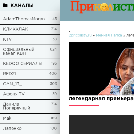
КАНАЛЫ
AdamThomasMoran
45
КЛИККЛАК
314
-
2pricolisty.ru
»
Мемная Папка
» лег
KTV
138
Официальный
624
канал КВН
KEDOO СЕРИАЛЫ
195
RED21
400
GAN_13_
303
Афоня TV
39
легендарная премьера
Данила
314
Поперечный
Mak
189
Лапенко
100