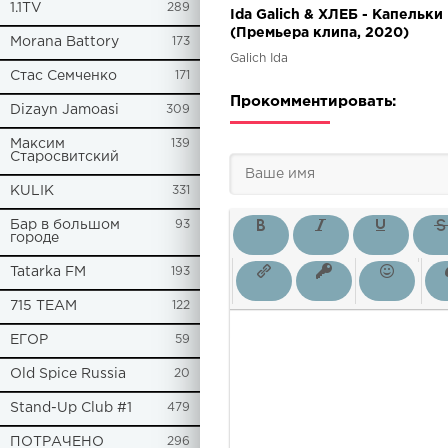
1.1TV
289
Ida Galich & ХЛЕБ - Капельки
(Премьера клипа, 2020)
Morana Battory
173
Galich Ida
Стас Семченко
171
Прокомментировать:
Dizayn Jamoasi
309
Максим
139
Старосвитский
KULIK
331
Бар в большом
93
городе
Tatarka FM
193
715 TEAM
122
ЕГОР
59
Old Spice Russia
20
Stand-Up Club #1
479
ПОТРАЧЕНО
296