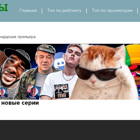
Главная
Топ по рейтингу
Топ по просмотрам
ендарная премьера
 новые серии