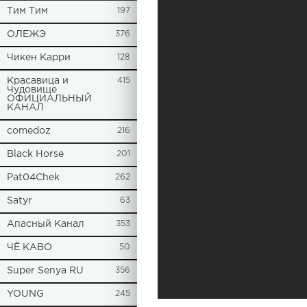
Tим Тим
197
ОЛЕЖЭ
376
Чикен Карри
128
Красавица и
415
Чудовище
ОФИЦИАЛЬНЫЙ
КАНАЛ
comedoz
216
Black Horse
201
Pat04Chek
262
Satyr
63
Апасный Канал
353
ЧЁ КАВО
50
Super Senya RU
356
YOUNG
245