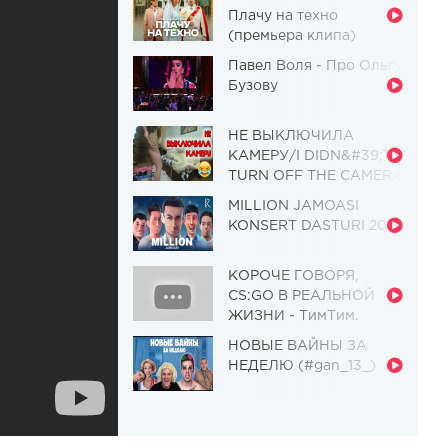
Плачу на техно
(премьера клипа)
Павел Воля - Про Ольгу
Бузову
НЕ ВЫКЛЮЧИЛА
КАМЕРУ/I DIDN&#39;T
TURN OFF THE CAMERA
[Красавица и
MILLION JAMOASI
Чудовище] (Выпуск 110)
KONSERT DASTURI 2019
КОРОЧЕ ГОВОРЯ,
CS:GO В РЕАЛЬНОЙ
ЖИЗНИ - ТимТим.
НОВЫЕ ВАЙНЫ ЗА
НЕДЕЛЮ (#gan_13_)