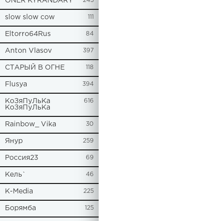
ONER KYRANDARY
245
slow slow cow
111
Eltorro64Rus
84
Anton Vlasov
397
СТАРЫЙ В ОГНЕ
118
Flusya
394
КоЗяПуЛьКа
616
КоЗяПуЛьКа
Rainbow_ Vika
30
Янур
259
Россия23
69
Кель`
46
К-Media
225
Борямба
125