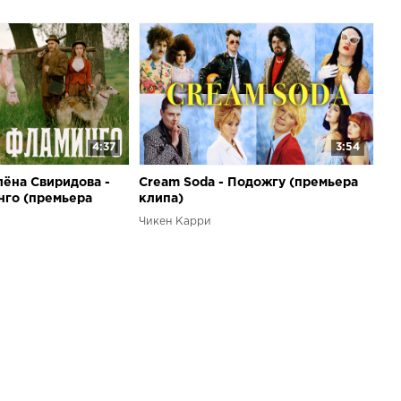
4:37
3:54
лёна Свиридова -
Cream Soda - Подожгу (премьера
нго (премьера
клипа)
Чикен Карри