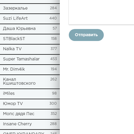
Зазеркалье
284
Suzi LifeArt
440
Даша Юрьевна
57
Отправить
STBlackST
158
Nalka TV
377
Super Tamashalar
453
Mr. Dim4ik
194
Канал
262
Кшиштовского
iMiles
98
Юмор TV
300
Мопс дядя Пес
352
Insane Cherry
288