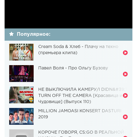
Популярное:
Cream Soda & Хлеб - Плачу на техно
(премьера клипа)
Павел Воля - Про Ольгу Бузову
НЕ ВЫКЛЮЧИЛА КАМЕРУ/I DIDN&#39;T
TURN OFF THE CAMERA [Красавица и
Чудовище] (Выпуск 110)
MILLION JAMOASI KONSERT DASTURI
2019
КОРОЧЕ ГОВОРЯ, CS:GO В РЕАЛЬНОЙ