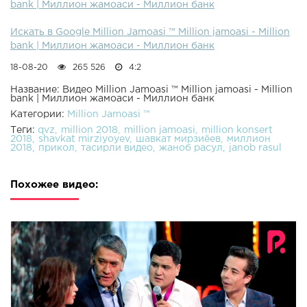
bank | Миллион жамоаси - Миллион банк
Искать в Google Million Jamoasi ™ Million jamoasi - Million
bank | Миллион жамоаси - Миллион банк
18-08-20
265 526
4:2
Название: Видео Million Jamoasi ™ Million jamoasi - Million
bank | Миллион жамоаси - Миллион банк
Категории:
Million Jamoasi ™
Теги:
qvz
million 2018
million jamoasi
million konsert
2018
shavkat mirziyoyev
шавкат мирзиёев
миллион
2018
прикол
тасирли видео
жаноб расул
janob rasul
Похожее видео: