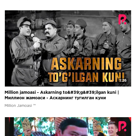
1:26
Million jamoasi - Askarning to&#39;g&#39;ilgan kuni |
Миллион жамоаси - Аскарнинг тугилган куни
Million Jamoasi ™