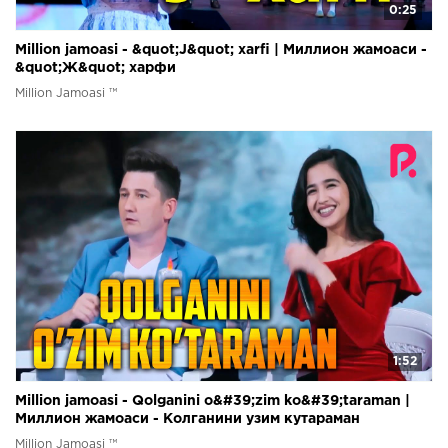
0:25
Million jamoasi - &quot;J&quot; xarfi | Миллион жамоаси -
&quot;Ж&quot; харфи
Million Jamoasi ™
1:52
Million jamoasi - Qolganini o&#39;zim ko&#39;taraman |
Миллион жамоаси - Колганини узим кутараман
Million Jamoasi ™