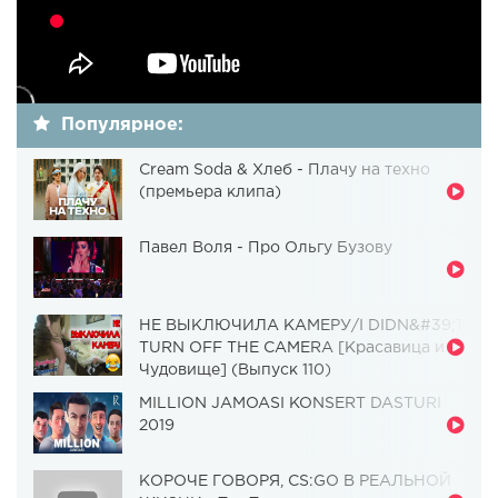
Популярное:
Cream Soda & Хлеб - Плачу на техно
(премьера клипа)
Павел Воля - Про Ольгу Бузову
НЕ ВЫКЛЮЧИЛА КАМЕРУ/I DIDN&#39;T
TURN OFF THE CAMERA [Красавица и
Чудовище] (Выпуск 110)
MILLION JAMOASI KONSERT DASTURI
2019
КОРОЧЕ ГОВОРЯ, CS:GO В РЕАЛЬНОЙ