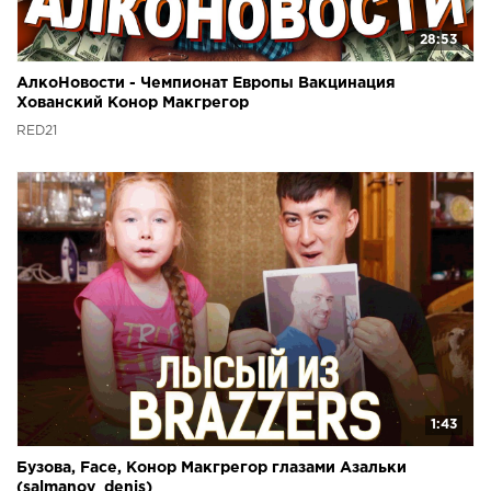
28:53
АлкоНовости - Чемпионат Европы Вакцинация
Хованский Конор Макгрегор
RED21
1:43
Бузова, Face, Конор Макгрегор глазами Азальки
(salmanov_denis)