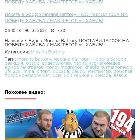
ПОБЕДУ ХАБИБА / МАКГРЕГОР vs. ХАБИБ!
Искать в Google Morana Battory ПОСТАВИЛА 100К НА
ПОБЕДУ ХАБИБА / МАКГРЕГОР vs. ХАБИБ!
06-10-18
325 527
7:30
Название: Видео Morana Battory ПОСТАВИЛА 100К НА
ПОБЕДУ ХАБИБА / МАКГРЕГОР vs. ХАБИБ!
Категории:
Morana Battory
Теги:
morana battory
морана баттори
морана батори
реакция
обзор
видеоблогер
хабиб нурмагомедов
Конор Макгрегор
conor mcgregor
khabib nurmagomedo
ufc 229
mma
спорт
борьба
хабиб
макгрегор
соболев
пресс конференция
бой
бой хабиба и конора
взвеш
Похожее видео: