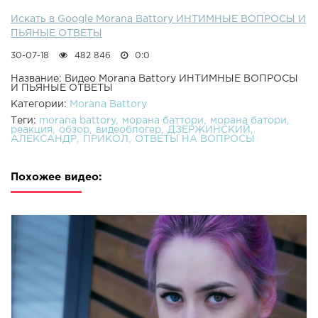
Искать в Google Morana Battory ИНТИМНЫЕ ВОПРОСЫ И
ПЬЯНЫЕ ОТВЕТЫ
30-07-18
482 846
0:0
Название: Видео Morana Battory ИНТИМНЫЕ ВОПРОСЫ
И ПЬЯНЫЕ ОТВЕТЫ
Категории:
Morana Battory
Теги:
morana battory
морана баттори
морана батори
реакция
обзор
видеоблогер
ДЗЕРЖИНСКИЙ
АЛЕКСАНДР
ПРИКОЛ
ОТВЕТЫ НА ВОПРОСЫ
Похожее видео: