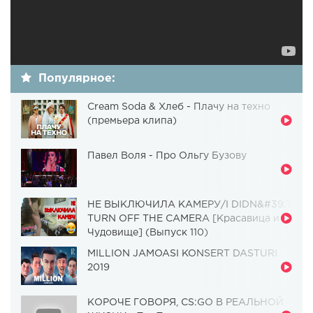
Популярное:
Cream Soda & Хлеб - Плачу на техно
(премьера клипа)
Павел Воля - Про Ольгу Бузову
НЕ ВЫКЛЮЧИЛА КАМЕРУ/I DIDN&#39;T
TURN OFF THE CAMERA [Красавица и
Чудовище] (Выпуск 110)
MILLION JAMOASI KONSERT DASTURI
2019
КОРОЧЕ ГОВОРЯ, CS:GO В РЕАЛЬНОЙ