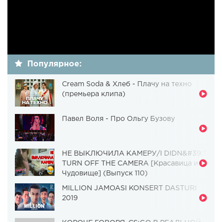
Популярное:
Cream Soda & Хлеб - Плачу на техно
(премьера клипа)
Павел Воля - Про Ольгу Бузову
НЕ ВЫКЛЮЧИЛА КАМЕРУ/I DIDN&#39;T
TURN OFF THE CAMERA [Красавица и
Чудовище] (Выпуск 110)
MILLION JAMOASI KONSERT DASTURI
2019