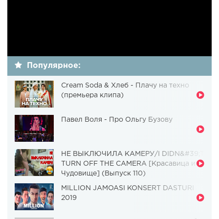
Популярное:
Cream Soda & Хлеб - Плачу на техно
(премьера клипа)
Павел Воля - Про Ольгу Бузову
НЕ ВЫКЛЮЧИЛА КАМЕРУ/I DIDN&#39;T
TURN OFF THE CAMERA [Красавица и
Чудовище] (Выпуск 110)
MILLION JAMOASI KONSERT DASTURI
2019