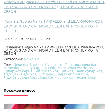
Искать в Яндексе Nalka TV 🐞FELIX and LILA 🐞MONARCH,
LADYBUG AND CAT NOIR / ЛЕДИ БАГ И СУПЕР КОТ 5
СЕЗОН
Искать в Google Nalka TV 🐞FELIX and LILA 🐞MONARCH,
LADYBUG AND CAT NOIR / ЛЕДИ БАГ И СУПЕР КОТ 5
СЕЗОН
23-06-22
35 084
1:29
Название: Видео Nalka TV 🐞FELIX and LILA 🐞MONARCH,
LADYBUG AND CAT NOIR / ЛЕДИ БАГ И СУПЕР КОТ 5
СЕЗОН
Категории:
Nalka TV
Теги:
Леди баг 5 сезон
Супер кот
Приколы леди баг
Miraculous
Ladybug
Cat Noir
Miraculous craziness
Супер кот серия
Баг супер кот
Баг кот
Леди супер кот
Ледибак
Леди кот
Кот нуар
Леди баг приколы
Ледибаг
Леди бак
Леди баг и супер кот
новая сери
Похожее видео: