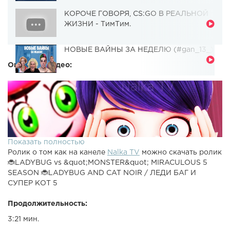
КОРОЧЕ ГОВОРЯ, CS:GO В РЕАЛЬНОЙ
ЖИЗНИ - ТимТим.
НОВЫЕ ВАЙНЫ ЗА НЕДЕЛЮ (#gan_13_)
Описание видео:
Показать полностью
Ролик о том как на канеле
Nalka TV
можно скачать ролик
🐞LADYBUG vs &quot;MONSTER&quot; MIRACULOUS 5
SEASON 🐞LADYBUG AND CAT NOIR / ЛЕДИ БАГ И
СУПЕР КОТ 5
Продолжительность:
3:21 мин.