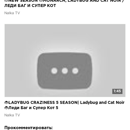
🐞NEW SEASON 🐞MONARCH, LADYBUG AND CAT NOIR /
ЛЕДИ БАГ И СУПЕР КОТ
Nalka TV
1:45
🐞LADYBUG CRAZINESS 5 SEASON| Ladybug and Cat Noir
🐞Леди Баг и Супер Кот 5
Nalka TV
Прокомментировать: