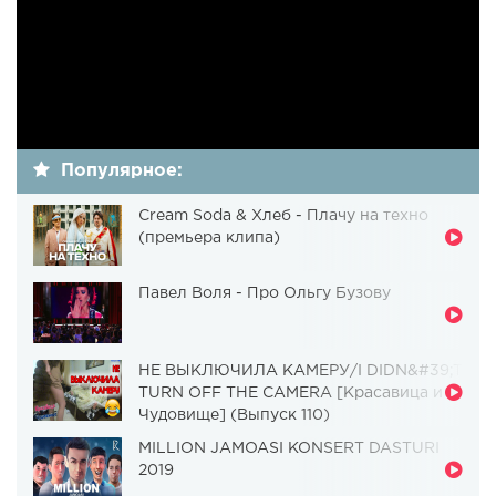
Популярное:
Cream Soda & Хлеб - Плачу на техно
(премьера клипа)
Павел Воля - Про Ольгу Бузову
НЕ ВЫКЛЮЧИЛА КАМЕРУ/I DIDN&#39;T
TURN OFF THE CAMERA [Красавица и
Чудовище] (Выпуск 110)
MILLION JAMOASI KONSERT DASTURI
2019