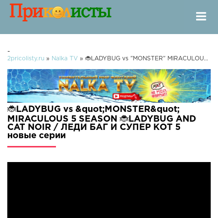
-
2pricolisty.ru
»
Nalka TV
» 🐞LADYBUG vs "MONSTER" MIRACULOUS 5 SEASON 🐞LADYBUG AND CAT NOIR / ЛЕДИ БАГ И СУПЕР КОТ 5
🐞LADYBUG vs &quot;MONSTER&quot;
MIRACULOUS 5 SEASON 🐞LADYBUG AND
CAT NOIR / ЛЕДИ БАГ И СУПЕР КОТ 5
новые серии