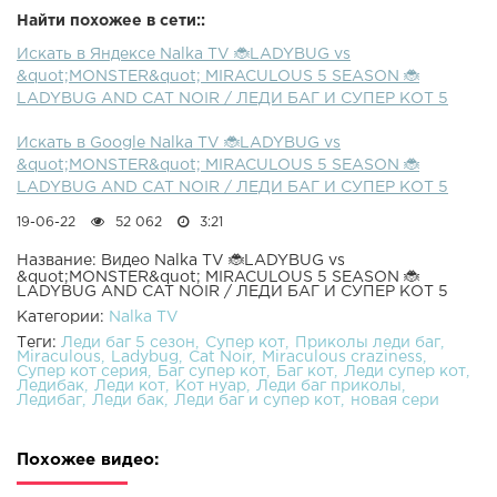
Найти похожее в сети::
Искать в Яндексе Nalka TV 🐞LADYBUG vs
&quot;MONSTER&quot; MIRACULOUS 5 SEASON 🐞
LADYBUG AND CAT NOIR / ЛЕДИ БАГ И СУПЕР КОТ 5
Искать в Google Nalka TV 🐞LADYBUG vs
&quot;MONSTER&quot; MIRACULOUS 5 SEASON 🐞
LADYBUG AND CAT NOIR / ЛЕДИ БАГ И СУПЕР КОТ 5
19-06-22
52 062
3:21
Название: Видео Nalka TV 🐞LADYBUG vs
&quot;MONSTER&quot; MIRACULOUS 5 SEASON 🐞
LADYBUG AND CAT NOIR / ЛЕДИ БАГ И СУПЕР КОТ 5
Категории:
Nalka TV
Теги:
Леди баг 5 сезон
Супер кот
Приколы леди баг
Miraculous
Ladybug
Cat Noir
Miraculous craziness
Супер кот серия
Баг супер кот
Баг кот
Леди супер кот
Ледибак
Леди кот
Кот нуар
Леди баг приколы
Ледибаг
Леди бак
Леди баг и супер кот
новая сери
Похожее видео: