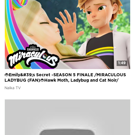
1:49
🐞Emily&#39;s Secret -SEASON 5 FINALE /MIRACULOUS
LADYBUG (FAN)🐞Hawk Moth, Ladybug and Cat Noir/
Леди Баг
Nalka TV