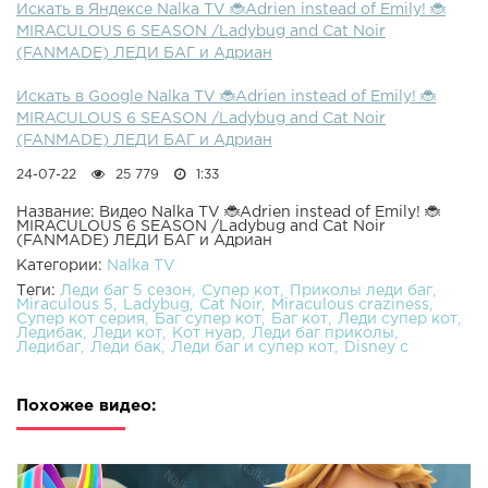
Искать в Яндексе Nalka TV 🐞Adrien instead of Emily! 🐞
MIRACULOUS 6 SEASON /Ladybug and Cat Noir
(FANMADE) ЛЕДИ БАГ и Адриан
Искать в Google Nalka TV 🐞Adrien instead of Emily! 🐞
MIRACULOUS 6 SEASON /Ladybug and Cat Noir
(FANMADE) ЛЕДИ БАГ и Адриан
24-07-22
25 779
1:33
Название: Видео Nalka TV 🐞Adrien instead of Emily! 🐞
MIRACULOUS 6 SEASON /Ladybug and Cat Noir
(FANMADE) ЛЕДИ БАГ и Адриан
Категории:
Nalka TV
Теги:
Леди баг 5 сезон
Супер кот
Приколы леди баг
Miraculous 5
Ladybug
Cat Noir
Miraculous craziness
Супер кот серия
Баг супер кот
Баг кот
Леди супер кот
Ледибак
Леди кот
Кот нуар
Леди баг приколы
Ледибаг
Леди бак
Леди баг и супер кот
Disney c
Похожее видео: