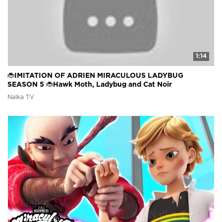
1:14
🐞IMITATION OF ADRIEN MIRACULOUS LADYBUG
SEASON 5 🐞Hawk Moth, Ladybug and Cat Noir
(FANMADE) Леди Баг
Nalka TV