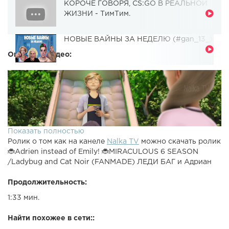
КОРОЧЕ ГОВОРЯ, CS:GO В РЕАЛЬНОЙ
ЖИЗНИ - ТимТим.
НОВЫЕ ВАЙНЫ ЗА НЕДЕЛЮ (#gan_13_)
Описание видео:
Показать полностью
Ролик о том как на канеле
Nalka TV
можно скачать ролик
🐞Adrien instead of Emily! 🐞MIRACULOUS 6 SEASON
/Ladybug and Cat Noir (FANMADE) ЛЕДИ БАГ и Адриан
Продолжительность:
1:33 мин.
Найти похожее в сети::