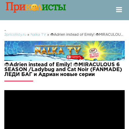
-
2pricolisty.ru
»
Nalka TV
» 🐞Adrien instead of Emily! 🐞MIRACULOUS 6 SEASON /Ladybug and Cat Noir (FANMADE) ЛЕДИ БАГ и Адриан
🐞Adrien instead of Emily! 🐞MIRACULOUS 6
SEASON /Ladybug and Cat Noir (FANMADE)
ЛЕДИ БАГ и Адриан новые серии