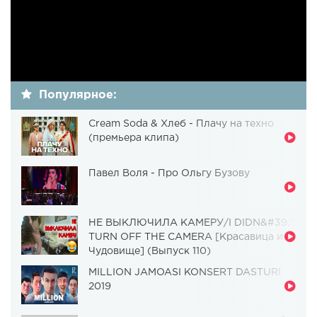
Популярное:
Cream Soda & Хлеб - Плачу на техно
(премьера клипа)
Павел Воля - Про Ольгу Бузову
НЕ ВЫКЛЮЧИЛА КАМЕРУ/I DIDN&#39;T
TURN OFF THE CAMERA [Красавица и
Чудовище] (Выпуск 110)
MILLION JAMOASI KONSERT DASTURI
2019