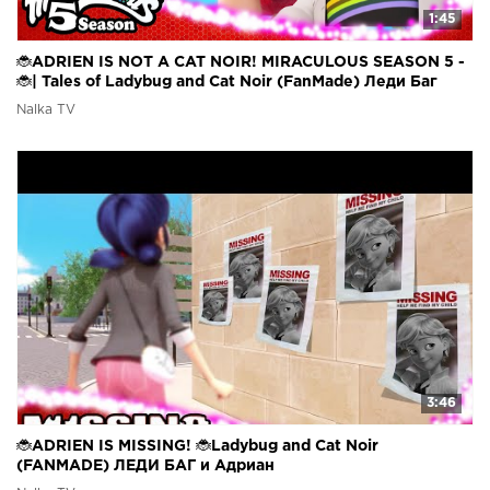
1:45
🐞ADRIEN IS NOT A CAT NOIR! MIRACULOUS SEASON 5 -
🐞| Tales of Ladybug and Cat Noir (FanMade) Леди Баг
Nalka TV
3:46
🐞ADRIEN IS MISSING! 🐞Ladybug and Cat Noir
(FANMADE) ЛЕДИ БАГ и Адриан