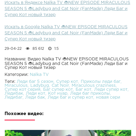
Искать в Яндексе Nalka TV 🐞NEW EPISODE MIRACULOUS
SEASON 5 🐞Ladybug and Cat Noir (FanMade) Леди Баг и
Супер Кот новый тизер
Искать в Google Nalka TV 🐞NEW EPISODE MIRACULOUS
SEASON 5 🐞Ladybug and Cat Noir (FanMade) Леди Баг и
Супер Кот новый тизер
29-04-22
85 612
1:5
Название: Видео Nalka TV 🐞NEW EPISODE MIRACULOUS
SEASON 5 🐞Ladybug and Cat Noir (FanMade) Леди Баг и
Супер Кот новый тизер
Категории:
Nalka TV
Теги:
Леди баг 5 сезон
Супер кот
Приколы леди баг
Miraculous
Ladybug
Cat Noir
Miraculous craziness
Супер кот серия
Баг супер кот
Баг кот
Леди супер кот
Ледибак
Леди кот
Кот нуар
Леди баг приколы
Ледибаг
Леди бак
Леди баг и супер кот
новая сери
Похожее видео: