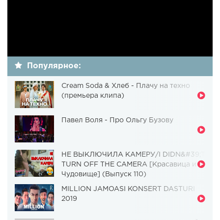
Популярное:
Cream Soda & Хлеб - Плачу на техно
(премьера клипа)
Павел Воля - Про Ольгу Бузову
НЕ ВЫКЛЮЧИЛА КАМЕРУ/I DIDN&#39;T
TURN OFF THE CAMERA [Красавица и
Чудовище] (Выпуск 110)
MILLION JAMOASI KONSERT DASTURI
2019