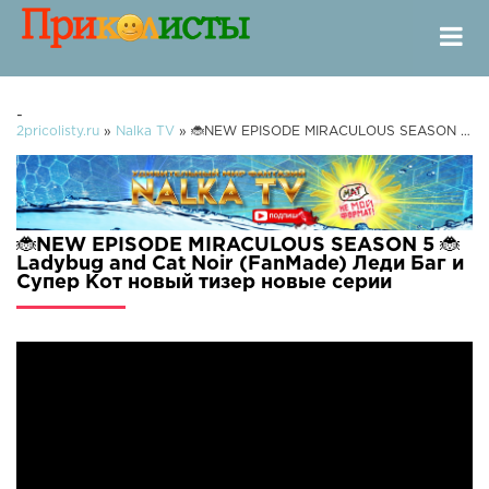
-
2pricolisty.ru
»
Nalka TV
» 🐞NEW EPISODE MIRACULOUS SEASON 5 🐞Ladybug and Cat Noir (FanMade) Леди Баг и Супер Кот новый тизер
🐞NEW EPISODE MIRACULOUS SEASON 5 🐞
Ladybug and Cat Noir (FanMade) Леди Баг и
Супер Кот новый тизер новые серии