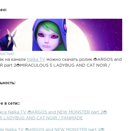
ео:
ностью
ак на канеле
Nalka TV
можно скачать ролик 🐞ARGOS and
 part 2🐞MIRACULOUS 5 LADYBUG AND CAT NOIR /
ьность:
 в сети::
ексе Nalka TV 🐞ARGOS and NEW MONSTER part 2🐞
5 LADYBUG AND CAT NOIR / FANMADE
gle Nalka TV 🐞ARGOS and NEW MONSTER part 2🐞