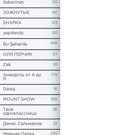
Sekavines
101
ЗОЖНУТЫЕ
40
SHAPKA
143
yep4andy
251
459
Bu Şəhərdə
ОЛЯ ПЕРЧИК
87
Zak
121
Анекдоты от А до
774
Я
Dawg
16
MOUNT SHOW
359
Твоя
26
одноклассница
Денис Сальманов
22
Мемная Папка
370