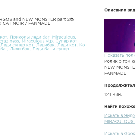
Описание вид
ARGOS and NEW MONSTER part 2🐞
 CAT NOIR / FANMADE
кот
Приколы леди баг
Miraculous
craziness
Miraculous ytp
Супер кот
Леди супер кот
Ледибак
Леди кот
Кот
баг
Леди бак
Леди баг и супер
Показать пол
Ролик о том к
NEW MONSTER
FANMADE
Продолжител
1:41 мин.
Найти похожее
Искать в Янд
MIRACULOUS 
Искать в Goo