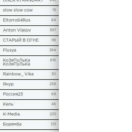
ONER KYRANDARY
245
slow slow cow
111
Eltorro64Rus
84
Anton Vlasov
397
СТАРЫЙ В ОГНЕ
118
Flusya
394
КоЗяПуЛьКа
616
КоЗяПуЛьКа
Rainbow_ Vika
30
Янур
259
Россия23
69
Кель`
46
К-Media
225
Борямба
125