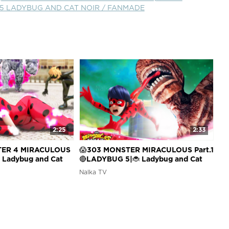
5 LADYBUG AND CAT NOIR / FANMADE
2:25
2:33
TER 4 MIRACULOUS
😱303 MONSTER MIRACULOUS Part.1
 Ladybug and Cat
🔴LADYBUG 5|🐞 Ladybug and Cat
(FanMade)
Noir/ Леди Баг 5 сезон (FanMade)
Nalka TV