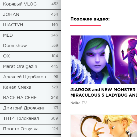
Корявый VLOG
452
JOHAN
434
Похожее видео:
ШАСТУН
140
МЁD
246
Domi show
559
ОХ
104
Marat Oralgazin
445
Алексей Щербаков
95
Канал Смеха
328
🐞ARGOS and NEW MONSTER 
MIRACULOUS 5 LADYBUG AN
ВАСЯ НА СЕНЕ
248
NOIR / FANMADE
Nalka TV
Дмитрий Дрожжин
171
ТНТ4 Телеканал
309
Просто Озвучка
124