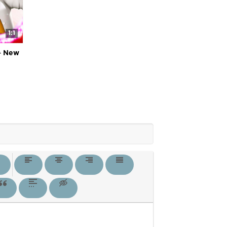
1:1
 New
 Noir