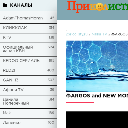
КАНАЛЫ
AdamThomasMoran
45
КЛИККЛАК
314
-
2pricolisty.ru
»
Nalka TV
» 🐞ARGOS
KTV
138
Официальный
624
канал КВН
KEDOO СЕРИАЛЫ
195
RED21
400
GAN_13_
303
Афоня TV
39
🐞ARGOS and NEW MON
Данила
314
Поперечный
Mak
189
Лапенко
100