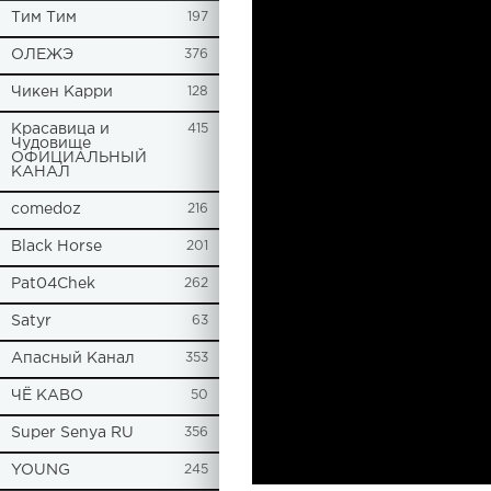
Tим Тим
197
ОЛЕЖЭ
376
Чикен Карри
128
Красавица и
415
Чудовище
ОФИЦИАЛЬНЫЙ
КАНАЛ
comedoz
216
Black Horse
201
Pat04Chek
262
Satyr
63
Апасный Канал
353
ЧЁ КАВО
50
Super Senya RU
356
YOUNG
245