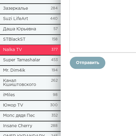
Зазеркалье
284
Suzi LifeArt
440
Даша Юрьевна
57
STBlackST
158
Nalka TV
377
Super Tamashalar
453
Отправить
Mr. Dim4ik
194
Канал
262
Кшиштовского
iMiles
98
Юмор TV
300
Мопс дядя Пес
352
Insane Cherry
288