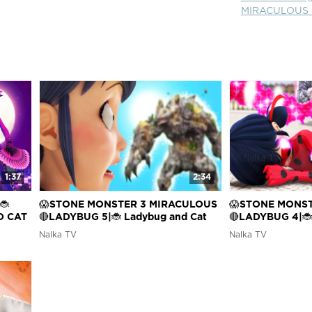
MIRACULOUS 
1:37
2:34
🐞
😱STONE MONSTER 3 MIRACULOUS
😱STONE MONS
D CAT
🔴LADYBUG 5|🐞 Ladybug and Cat
🔴LADYBUG 4|🐞
Noir/ Леди Баг(FanMade)
Noir/ Леди Баг
Nalka TV
Nalka TV