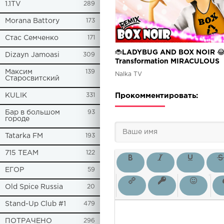
1.1TV
289
Morana Battory
173
Стас Семченко
171
🐞LADYBUG AND BOX NOIR 
Dizayn Jamoasi
309
Transformation MIRACULOUS
SEASON 6 |🐞Ladybug and Cat
Максим
139
Nalka TV
Старосвитский
(Fanmade)
Прокомментировать:
KULIK
331
Бар в большом
93
городе
Tatarka FM
193
715 TEAM
122
ЕГОР
59
Old Spice Russia
20
Stand-Up Club #1
479
ПОТРАЧЕНО
296