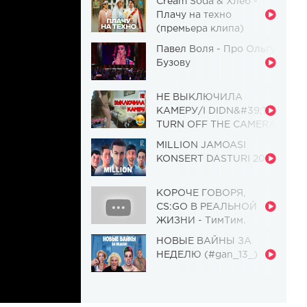
Cream Soda & Хлеб -
Плачу на техно
(премьера клипа)
Павел Воля - Про Ольгу
Бузову
НЕ ВЫКЛЮЧИЛА
КАМЕРУ/I DIDN&#39;T
TURN OFF THE CAMERA
[Красавица и
MILLION JAMOASI
Чудовище] (Выпуск 110)
KONSERT DASTURI 2019
КОРОЧЕ ГОВОРЯ,
CS:GO В РЕАЛЬНОЙ
ЖИЗНИ - ТимТим.
НОВЫЕ ВАЙНЫ ЗА
НЕДЕЛЮ (#gan_13_)