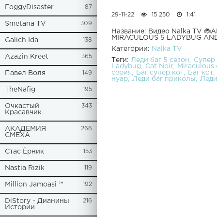
FoggyDisaster
87
29-11-22
15 250
1:41
Smetana TV
309
Название: Видео Nalka TV 
MIRACULOUS 5 LADYBUG AND
Galich Ida
138
Категории:
Nalka TV
Azazin Kreet
365
Теги:
Леди баг 5 сезон
Супер 
Ladybug
Cat Noir
Miraculous 
серия
Баг супер кот
Баг кот
Павел Воля
149
нуар
Леди баг приколы
Леди
TheNafig
195
Очкастый
343
Красавчик
АКАДЕМИЯ
266
СМЕХА
Стас Ёрник
153
Nastia Rizik
119
Million Jamoasi ™
192
DiStory - Дианины
216
Истории