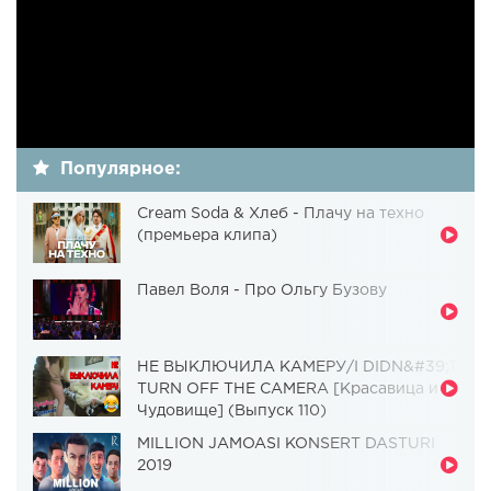
Популярное:
Cream Soda & Хлеб - Плачу на техно
(премьера клипа)
Павел Воля - Про Ольгу Бузову
НЕ ВЫКЛЮЧИЛА КАМЕРУ/I DIDN&#39;T
TURN OFF THE CAMERA [Красавица и
Чудовище] (Выпуск 110)
MILLION JAMOASI KONSERT DASTURI
2019