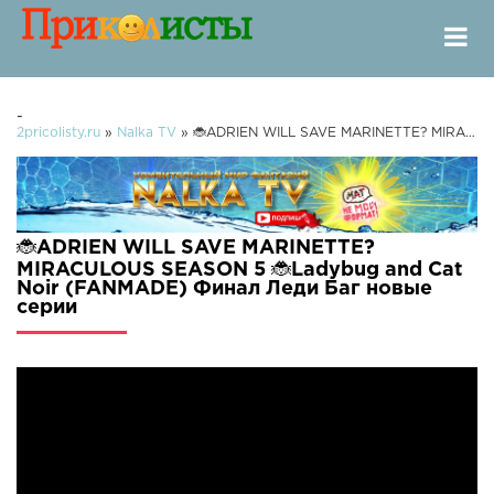
-
2pricolisty.ru
»
Nalka TV
» 🐞ADRIEN WILL SAVE MARINETTE? MIRACULOUS SEASON 5 🐞Ladybug and Cat Noir (FANMADE) Финал Леди Баг
🐞ADRIEN WILL SAVE MARINETTE?
MIRACULOUS SEASON 5 🐞Ladybug and Cat
Noir (FANMADE) Финал Леди Баг новые
серии