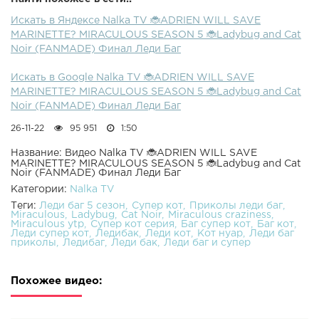
Искать в Яндексе Nalka TV 🐞ADRIEN WILL SAVE
MARINETTE? MIRACULOUS SEASON 5 🐞Ladybug and Cat
Noir (FANMADE) Финал Леди Баг
Искать в Google Nalka TV 🐞ADRIEN WILL SAVE
MARINETTE? MIRACULOUS SEASON 5 🐞Ladybug and Cat
Noir (FANMADE) Финал Леди Баг
26-11-22
95 951
1:50
Название: Видео Nalka TV 🐞ADRIEN WILL SAVE
MARINETTE? MIRACULOUS SEASON 5 🐞Ladybug and Cat
Noir (FANMADE) Финал Леди Баг
Категории:
Nalka TV
Теги:
Леди баг 5 сезон
Супер кот
Приколы леди баг
Miraculous
Ladybug
Cat Noir
Miraculous craziness
Miraculous ytp
Супер кот серия
Баг супер кот
Баг кот
Леди супер кот
Ледибак
Леди кот
Кот нуар
Леди баг
приколы
Ледибаг
Леди бак
Леди баг и супер
Похожее видео: