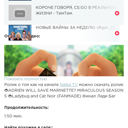
КОРОЧЕ ГОВОРЯ, CS:GO В РЕАЛЬНОЙ
ЖИЗНИ - ТимТим.
НОВЫЕ ВАЙНЫ ЗА НЕДЕЛЮ (#gan_13_)
Описание видео:
Показать полностью
Ролик о том как на канеле
Nalka TV
можно скачать ролик
🐞ADRIEN WILL SAVE MARINETTE? MIRACULOUS SEASON
5 🐞Ladybug and Cat Noir (FANMADE) Финал Леди Баг
Продолжительность:
1:50 мин.
Найти похожее в сети::