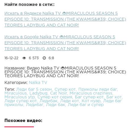
Найти похожее в сети::
Искать в Яндексе Nalka TV 🐞MIRACULOUS SEASON 5
EPISODE 10: TRANSMISSION (THE KWAMIS&#39; CHOICE)
TEORIES LADYBUG AND CAT NOIR!
Искать в Google Nalka TV 🐞MIRACULOUS SEASON 5
EPISODE 10: TRANSMISSION (THE KWAMIS&#39; CHOICE)
TEORIES LADYBUG AND CAT NOIR!
16-12-22
6 573
6:8
Название: Видео Nalka TV 🐞MIRACULOUS SEASON 5
EPISODE 10: TRANSMISSION (THE KWAMIS&#39; CHOICE)
TEORIES LADYBUG AND CAT NOIR!
Категории:
Nalka TV
Теги:
Леди баг 5 сезон
Супер кот
Приколы леди баг
Miraculous
Ladybug
Cat Noir
Miraculous craziness
Miraculous ytp
Супер кот серия
Баг супер кот
Баг кот
Леди супер кот
Ледибак
Леди кот
Кот нуар
Леди баг
приколы
Ледибаг
Леди бак
Леди баг и супер
Похожее видео: