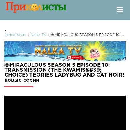
-
2pricolisty.ru
»
Nalka TV
» 🐞MIRACULOUS SEASON 5 EPISODE 10: TRANSMISSION (THE KWAMIS' CHOICE) TEORIES LADYBUG AND CAT NOIR!
🐞MIRACULOUS SEASON 5 EPISODE 10:
TRANSMISSION (THE KWAMIS&#39;
CHOICE) TEORIES LADYBUG AND CAT NOIR!
новые серии