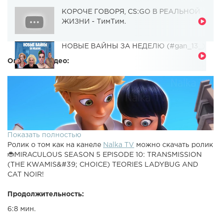
КОРОЧЕ ГОВОРЯ, CS:GO В РЕАЛЬНОЙ
ЖИЗНИ - ТимТим.
НОВЫЕ ВАЙНЫ ЗА НЕДЕЛЮ (#gan_13_)
Описание видео:
Показать полностью
Ролик о том как на канеле
Nalka TV
можно скачать ролик
🐞MIRACULOUS SEASON 5 EPISODE 10: TRANSMISSION
(THE KWAMIS&#39; CHOICE) TEORIES LADYBUG AND
CAT NOIR!
Продолжительность:
6:8 мин.