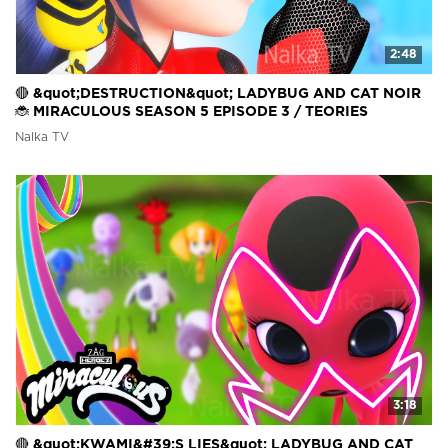
2:48
🔴 &quot;DESTRUCTION&quot; LADYBUG AND CAT NOIR
🐞 MIRACULOUS SEASON 5 EPISODE 3 / TEORIES
Nalka TV
3:18
🔴 &quot;KWAMI&#39;S LIES&quot; LADYBUG AND CAT