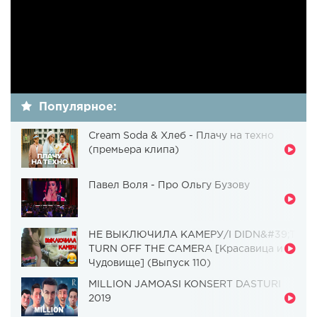
Популярное:
Cream Soda & Хлеб - Плачу на техно
(премьера клипа)
Павел Воля - Про Ольгу Бузову
НЕ ВЫКЛЮЧИЛА КАМЕРУ/I DIDN&#39;T
TURN OFF THE CAMERA [Красавица и
Чудовище] (Выпуск 110)
MILLION JAMOASI KONSERT DASTURI
2019