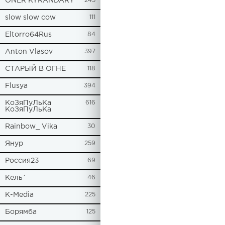
ONER KYRANDARY
245
slow slow cow
111
Eltorro64Rus
84
Anton Vlasov
397
СТАРЫЙ В ОГНЕ
118
Flusya
394
КоЗяПуЛьКа
616
КоЗяПуЛьКа
Rainbow_ Vika
30
Янур
259
Россия23
69
Кель`
46
К-Media
225
Борямба
125