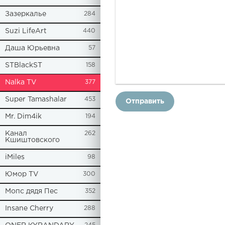
Зазеркалье
284
Suzi LifeArt
440
Даша Юрьевна
57
STBlackST
158
Nalka TV
377
Super Tamashalar
453
Отправить
Mr. Dim4ik
194
Канал
262
Кшиштовского
iMiles
98
Юмор TV
300
Мопс дядя Пес
352
Insane Cherry
288