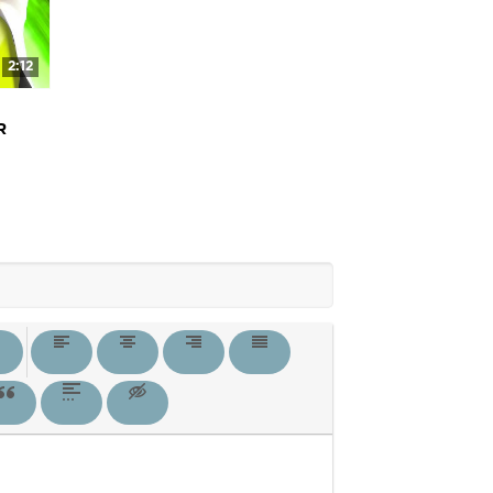
2:12
R
made