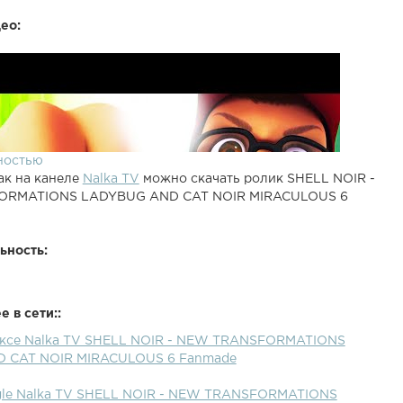
ео:
ностью
ак на канеле
Nalka TV
можно скачать ролик SHELL NOIR -
RMATIONS LADYBUG AND CAT NOIR MIRACULOUS 6
ьность:
 в сети::
ексе Nalka TV SHELL NOIR - NEW TRANSFORMATIONS
 CAT NOIR MIRACULOUS 6 Fanmade
gle Nalka TV SHELL NOIR - NEW TRANSFORMATIONS