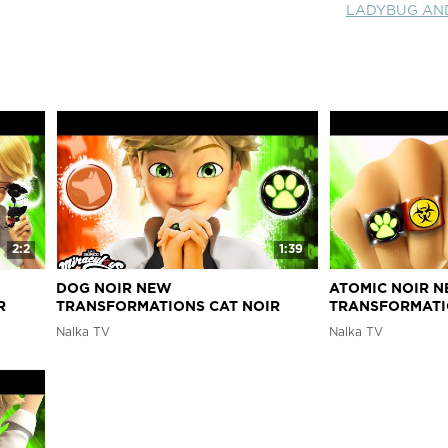
LADYBUG AND
2:2
1:39
DOG NOIR NEW
ATOMIC NOIR 
R
TRANSFORMATIONS CAT NOIR
TRANSFORMATI
LADYBUG AND CAT NOIR
LADYBUG AND 
Nalka TV
Nalka TV
made
MIRACULOUS 6 Леди Баг Fanmade
MIRACULOUS 6 