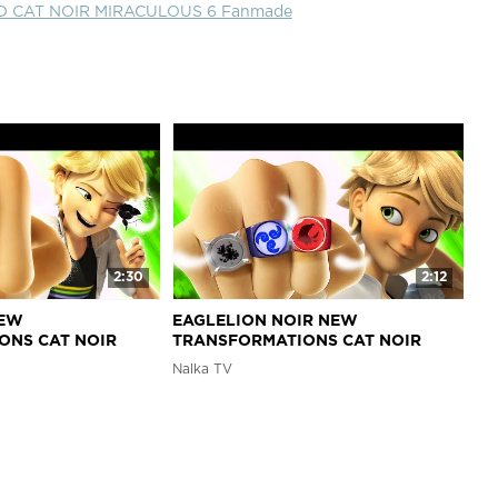
 CAT NOIR MIRACULOUS 6 Fanmade
2:30
2:12
NEW
EAGLELION NOIR NEW
ONS CAT NOIR
TRANSFORMATIONS CAT NOIR
CAT NOIR
LADYBUG AND CAT NOIR
Nalka TV
Леди Баг Fanmade
MIRACULOUS 6 Леди Баг Fanmade