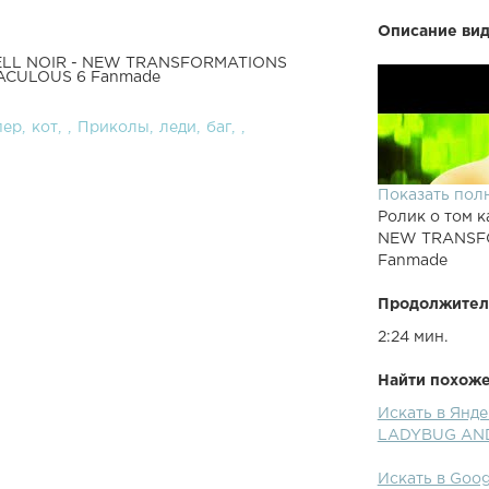
Описание вид
SHELL NOIR - NEW TRANSFORMATIONS
ACULOUS 6 Fanmade
пер
кот
Приколы
леди
баг
Показать пол
Ролик о том к
NEW TRANSFO
Fanmade
Продолжител
2:24 мин.
Найти похожее
Искать в Янд
LADYBUG AND
Искать в Goo