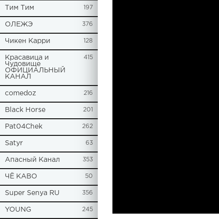
Tим Тим
197
ОЛЕЖЭ
376
Чикен Карри
128
Красавица и
415
Чудовище
ОФИЦИАЛЬНЫЙ
КАНАЛ
comedoz
216
Black Horse
201
Pat04Chek
262
Satyr
63
Апасный Канал
353
ЧЁ КАВО
50
Super Senya RU
356
YOUNG
245