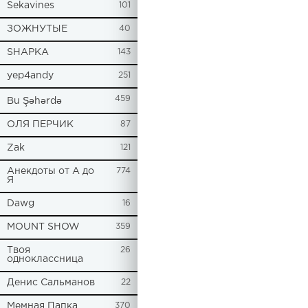
Sekavines
101
ЗОЖНУТЫЕ
40
SHAPKA
143
yep4andy
251
459
Bu Şəhərdə
ОЛЯ ПЕРЧИК
87
Zak
121
Анекдоты от А до
774
Я
Dawg
16
MOUNT SHOW
359
Твоя
26
одноклассница
Денис Сальманов
22
Мемная Папка
370