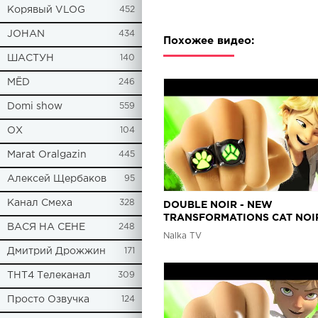
Корявый VLOG
452
JOHAN
434
Похожее видео:
ШАСТУН
140
МЁD
246
Domi show
559
ОХ
104
Marat Oralgazin
445
Алексей Щербаков
95
Канал Смеха
328
DOUBLE NOIR - NEW
TRANSFORMATIONS CAT NOI
ВАСЯ НА СЕНЕ
248
LADYBUG AND CAT NOIR
Nalka TV
MIRACULOUS 6 Леди Баг Fan
Дмитрий Дрожжин
171
ТНТ4 Телеканал
309
Просто Озвучка
124