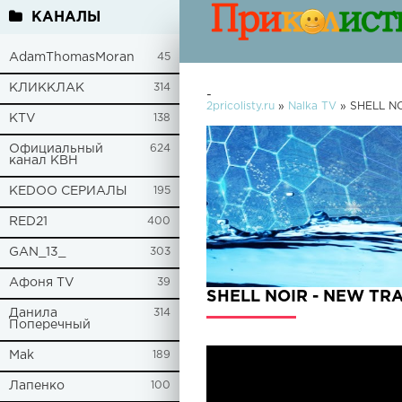
КАНАЛЫ
AdamThomasMoran
45
КЛИККЛАК
314
-
2pricolisty.ru
»
Nalka TV
» SHELL N
KTV
138
Официальный
624
канал КВН
KEDOO СЕРИАЛЫ
195
RED21
400
GAN_13_
303
Афоня TV
39
SHELL NOIR - NEW TR
Данила
314
Поперечный
Mak
189
Лапенко
100