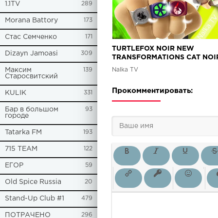
1.1TV
289
Morana Battory
173
Стас Семченко
171
TURTLEFOX NOIR NEW
Dizayn Jamoasi
309
TRANSFORMATIONS CAT NOI
LADYBUG AND CAT NOIR
Nalka TV
Максим
139
MIRACULOUS 6 Леди Баг Fan
Старосвитский
Прокомментировать:
KULIK
331
Бар в большом
93
городе
Tatarka FM
193
715 TEAM
122
ЕГОР
59
Old Spice Russia
20
Stand-Up Club #1
479
ПОТРАЧЕНО
296