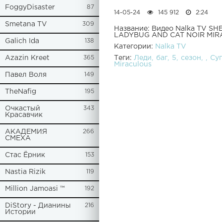
FoggyDisaster
87
14-05-24
145 912
2:24
Smetana TV
309
Название: Видео Nalka TV 
LADYBUG AND CAT NOIR MIR
Galich Ida
138
Категории:
Nalka TV
Теги:
Леди
баг
5
сезон
Су
Azazin Kreet
365
Miraculous
Павел Воля
149
TheNafig
195
Очкастый
343
Красавчик
АКАДЕМИЯ
266
СМЕХА
Стас Ёрник
153
Nastia Rizik
119
Million Jamoasi ™
192
DiStory - Дианины
216
Истории