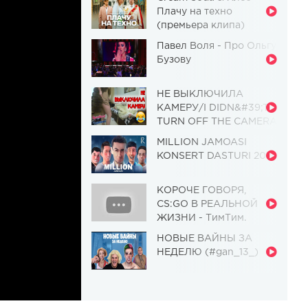
Плачу на техно
(премьера клипа)
Павел Воля - Про Ольгу
Бузову
НЕ ВЫКЛЮЧИЛА
КАМЕРУ/I DIDN&#39;T
TURN OFF THE CAMERA
[Красавица и
MILLION JAMOASI
Чудовище] (Выпуск 110)
KONSERT DASTURI 2019
КОРОЧЕ ГОВОРЯ,
CS:GO В РЕАЛЬНОЙ
ЖИЗНИ - ТимТим.
НОВЫЕ ВАЙНЫ ЗА
НЕДЕЛЮ (#gan_13_)