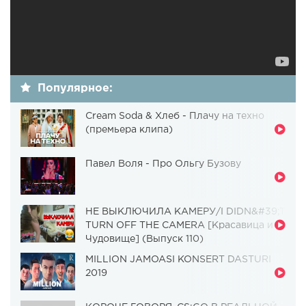
Популярное:
Cream Soda & Хлеб - Плачу на техно
(премьера клипа)
Павел Воля - Про Ольгу Бузову
НЕ ВЫКЛЮЧИЛА КАМЕРУ/I DIDN&#39;T
TURN OFF THE CAMERA [Красавица и
Чудовище] (Выпуск 110)
MILLION JAMOASI KONSERT DASTURI
2019