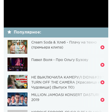
Популярное:
Cream Soda & Хлеб - Плачу на техно
(премьера клипа)
Павел Воля - Про Ольгу Бузову
НЕ ВЫКЛЮЧИЛА КАМЕРУ/I DIDN&#39;T
TURN OFF THE CAMERA [Красавица и
Чудовище] (Выпуск 110)
MILLION JAMOASI KONSERT DASTURI
2019