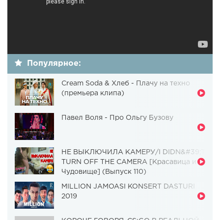
Популярное:
Cream Soda & Хлеб - Плачу на техно
(премьера клипа)
Павел Воля - Про Ольгу Бузову
НЕ ВЫКЛЮЧИЛА КАМЕРУ/I DIDN&#39;T
TURN OFF THE CAMERA [Красавица и
Чудовище] (Выпуск 110)
MILLION JAMOASI KONSERT DASTURI
2019