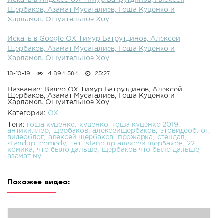
Искать в Яндексе ОХ Тимур Батрутдинов, Алексей
Щербаков, Азамат Мусагалиев, Гоша Куценко и
Харламов. Ошуительное Хоу
Искать в Google ОХ Тимур Батрутдинов, Алексей
Щербаков, Азамат Мусагалиев, Гоша Куценко и
Харламов. Ошуительное Хоу
18-10-19
4 894 584
25:27
Название: Видео ОХ Тимур Батрутдинов, Алексей
Щербаков, Азамат Мусагалиев, Гоша Куценко и
Харламов. Ошуительное Хоу
Категории:
ОХ
Теги:
гоша куценко
куценко
гоша куценко 2019
антикиллер
щербаков
алексейщербаков
этовидеоблог
видеоблог
алексей щербаков
прожарка
стендап
standup
comedy
тнт
stand up алексей щербаков
22
комика
что было дальше
щербаков что было дальше
азамат му
Похожее видео: