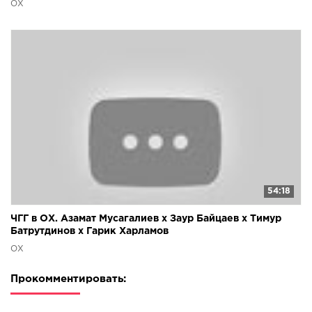
ОХ
54:18
ЧГГ в ОХ. Азамат Мусагалиев х Заур Байцаев х Тимур
Батрутдинов х Гарик Харламов
ОХ
Прокомментировать: