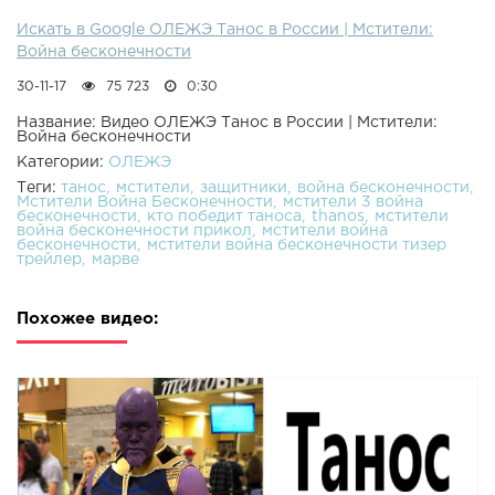
Искать в Google ОЛЕЖЭ Танос в России | Мстители:
Война бесконечности
30-11-17
75 723
0:30
Название: Видео ОЛЕЖЭ Танос в России | Мстители:
Война бесконечности
Категории:
ОЛЕЖЭ
Теги:
танос
мстители
защитники
война бесконечности
Мстители Война Бесконечности
мстители 3 война
бесконечности
кто победит таноса
thanos
мстители
война бесконечности прикол
мстители война
бесконечности
мстители война бесконечности тизер
трейлер
марве
Похожее видео: