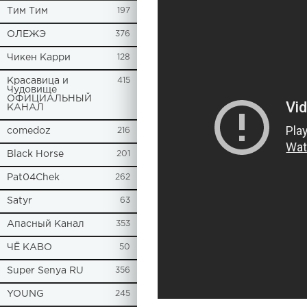
Tим Тим
197
ОЛЕЖЭ
376
Чикен Карри
128
Красавица и
415
Чудовище
ОФИЦИАЛЬНЫЙ
КАНАЛ
comedoz
216
Black Horse
201
Pat04Chek
262
Satyr
63
Апасный Канал
353
ЧЁ КАВО
50
Super Senya RU
356
YOUNG
245