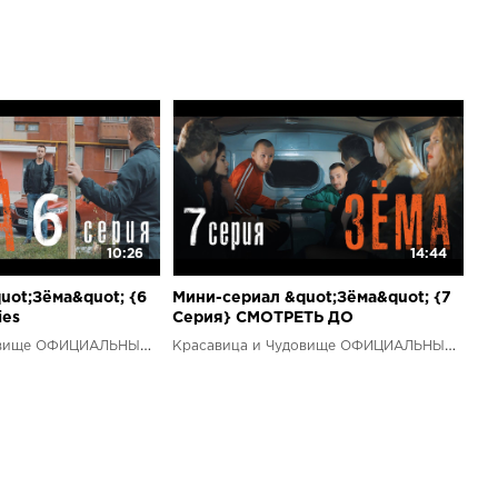
10:26
14:44
uot;Зёма&quot; {6
Мини-сериал &quot;Зёма&quot; {7
ies
Серия} СМОТРЕТЬ ДО
; {6 Series}
КОНЦА!!!/Mini-series
Красавица и Чудовище ОФИЦИАЛЬНЫЙ КАНАЛ
Красавица и Чудовище ОФИЦИАЛЬНЫЙ КАНАЛ
&quot;Zema&quot; {7 Series}
WATCH TO THE END!!!