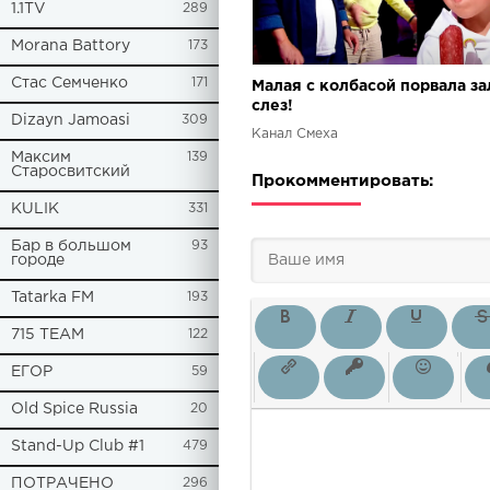
1.1TV
289
Morana Battory
173
Стас Семченко
171
Малая с колбасой порвала за
слез!
Dizayn Jamoasi
309
Канал Смеха
Максим
139
Старосвитский
Прокомментировать:
KULIK
331
Бар в большом
93
городе
Tatarka FM
193
715 TEAM
122
ЕГОР
59
Old Spice Russia
20
Stand-Up Club #1
479
ПОТРАЧЕНО
296