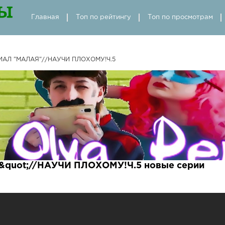
Главная
Топ по рейтингу
Топ по просмотрам
ИАЛ "МАЛАЯ"//НАУЧИ ПЛОХОМУ!Ч.5
quot;//НАУЧИ ПЛОХОМУ!Ч.5 новые серии