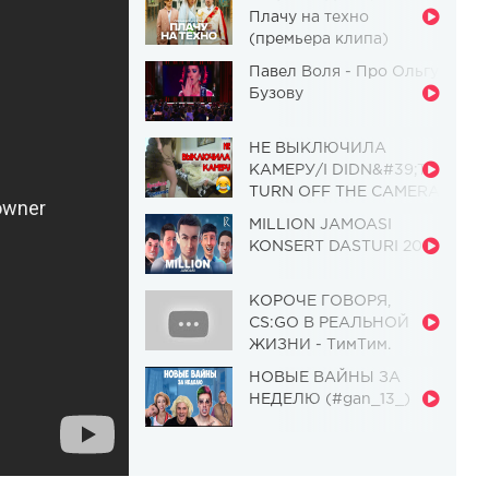
Плачу на техно
(премьера клипа)
Павел Воля - Про Ольгу
Бузову
НЕ ВЫКЛЮЧИЛА
КАМЕРУ/I DIDN&#39;T
TURN OFF THE CAMERA
[Красавица и
MILLION JAMOASI
Чудовище] (Выпуск 110)
KONSERT DASTURI 2019
КОРОЧЕ ГОВОРЯ,
CS:GO В РЕАЛЬНОЙ
ЖИЗНИ - ТимТим.
НОВЫЕ ВАЙНЫ ЗА
НЕДЕЛЮ (#gan_13_)