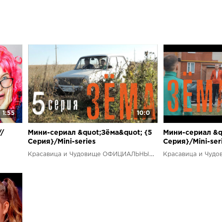
1:55
10:0
/
Мини-сериал &quot;Зёма&quot; {5
Мини-сериал &q
Серия}/Mini-series
Серия}/Mini-ser
&quot;Zema&quot; {5 Series}
&quot;Zema&quot
Красавица и Чудовище ОФИЦИАЛЬНЫЙ КАНАЛ