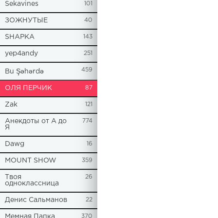
Sekavines
101
ЗОЖНУТЫЕ
40
SHAPKA
143
yep4andy
251
459
Bu Şəhərdə
ОЛЯ ПЕРЧИК
87
Zak
121
Анекдоты от А до
774
Я
Dawg
16
MOUNT SHOW
359
Твоя
26
одноклассница
Денис Сальманов
22
Мемная Папка
370