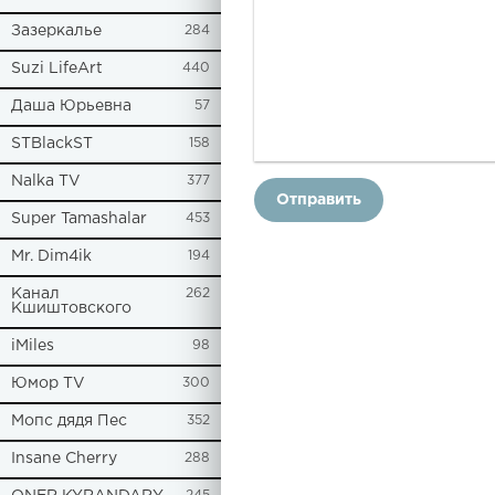
Зазеркалье
284
Suzi LifeArt
440
Даша Юрьевна
57
STBlackST
158
Nalka TV
377
Отправить
Super Tamashalar
453
Mr. Dim4ik
194
Канал
262
Кшиштовского
iMiles
98
Юмор TV
300
Мопс дядя Пес
352
Insane Cherry
288