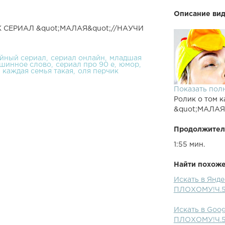
Описание вид
К СЕРИАЛ &quot;МАЛАЯ&quot;//НАУЧИ
йный сериал
сериал онлайн
младшая
шинное слово
сериал про 90 е
юмор
каждая семья такая
оля перчик
Показать пол
Ролик о том к
&quot;МАЛАЯ
Продолжител
1:55 мин.
Найти похожее
Искать в Ян
ПЛОХОМУ!Ч.
Искать в Go
ПЛОХОМУ!Ч.