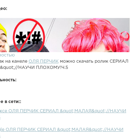
ео:
ностью
ак на канеле
ОЛЯ ПЕРЧИК
можно скачать ролик СЕРИАЛ
&quot;//НАУЧИ ПЛОХОМУ!Ч.5
ьность:
 в сети::
дексе ОЛЯ ПЕРЧИК СЕРИАЛ &quot;МАЛАЯ&quot;//НАУЧИ
5
ogle ОЛЯ ПЕРЧИК СЕРИАЛ &quot;МАЛАЯ&quot;//НАУЧИ
5