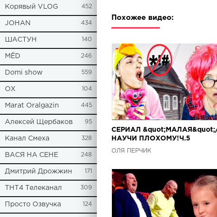
Корявый VLOG
452
Похожее видео:
JOHAN
434
ШАСТУН
140
МЁD
246
Domi show
559
ОХ
104
Marat Oralgazin
445
Алексей Щербаков
95
СЕРИАЛ &quot;МАЛАЯ&quot;/
Канал Смеха
328
НАУЧИ ПЛОХОМУ!Ч.5
ОЛЯ ПЕРЧИК
ВАСЯ НА СЕНЕ
248
Дмитрий Дрожжин
171
ТНТ4 Телеканал
309
Просто Озвучка
124