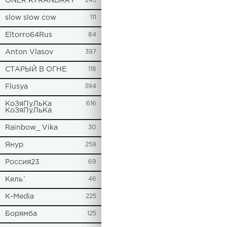
ONER KYRANDARY
245
slow slow cow
111
Eltorro64Rus
84
Anton Vlasov
397
СТАРЫЙ В ОГНЕ
118
Flusya
394
КоЗяПуЛьКа
616
КоЗяПуЛьКа
Rainbow_ Vika
30
Янур
259
Россия23
69
Кель`
46
К-Media
225
Борямба
125