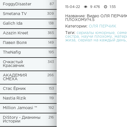
FoggyDisaster
87
15-04-22
9 476
1:55
Smetana TV
309
Название: Видео ОЛЯ ПЕРЧИ
ПЛОХОМУ!Ч.5
Galich Ida
138
Категории:
ОЛЯ ПЕРЧИК
Теги:
сериалы юморные
семе
Azazin Kreet
365
сестра
научи плохому
матер
жиза
сериал на каждый день
Павел Воля
149
TheNafig
195
Очкастый
343
Красавчик
АКАДЕМИЯ
266
СМЕХА
Стас Ёрник
153
Nastia Rizik
119
Million Jamoasi ™
192
DiStory - Дианины
216
Истории