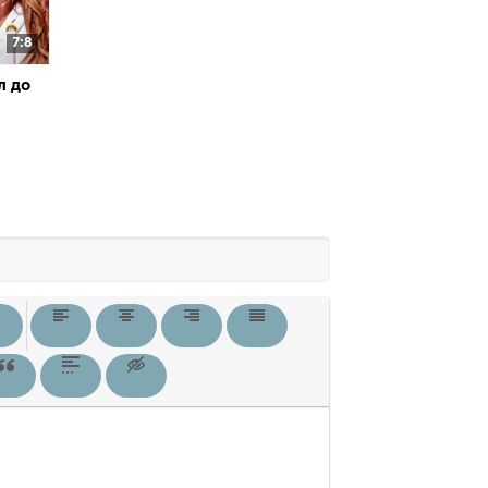
7:8
л до