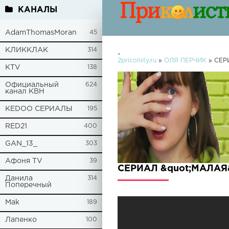
КАНАЛЫ
AdamThomasMoran
45
КЛИККЛАК
314
-
2pricolisty.ru
»
ОЛЯ ПЕРЧИК
» СЕР
KTV
138
Официальный
624
канал КВН
KEDOO СЕРИАЛЫ
195
RED21
400
GAN_13_
303
Афоня TV
39
СЕРИАЛ &quot;МАЛАЯ&
Данила
314
Поперечный
Mak
189
Лапенко
100