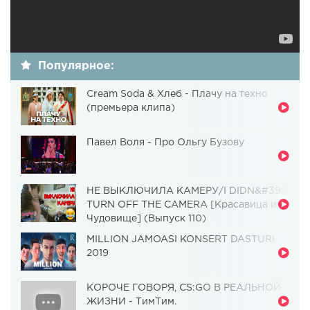
Популярное:
Cream Soda & Хлеб - Плачу на техно
(премьера клипа)
Павел Воля - Про Ольгу Бузову
НЕ ВЫКЛЮЧИЛА КАМЕРУ/I DIDN&#39;T
TURN OFF THE CAMERA [Красавица и
Чудовище] (Выпуск 110)
MILLION JAMOASI KONSERT DASTURI
2019
КОРОЧЕ ГОВОРЯ, CS:GO В РЕАЛЬНОЙ
ЖИЗНИ - ТимТим.