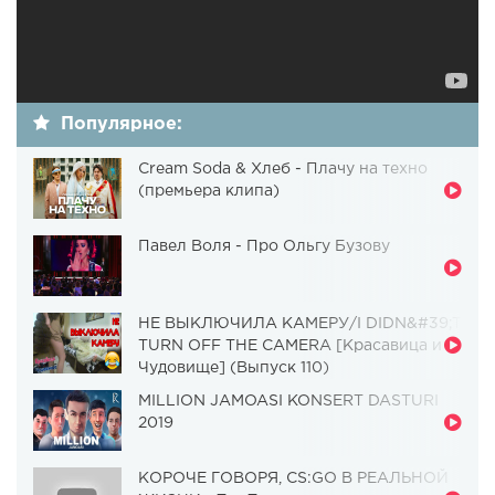
Популярное:
Cream Soda & Хлеб - Плачу на техно
(премьера клипа)
Павел Воля - Про Ольгу Бузову
НЕ ВЫКЛЮЧИЛА КАМЕРУ/I DIDN&#39;T
TURN OFF THE CAMERA [Красавица и
Чудовище] (Выпуск 110)
MILLION JAMOASI KONSERT DASTURI
2019
КОРОЧЕ ГОВОРЯ, CS:GO В РЕАЛЬНОЙ