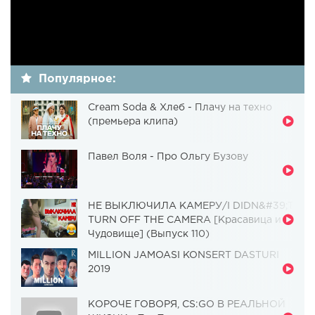
Популярное:
Cream Soda & Хлеб - Плачу на техно
(премьера клипа)
Павел Воля - Про Ольгу Бузову
НЕ ВЫКЛЮЧИЛА КАМЕРУ/I DIDN&#39;T
TURN OFF THE CAMERA [Красавица и
Чудовище] (Выпуск 110)
MILLION JAMOASI KONSERT DASTURI
2019
КОРОЧЕ ГОВОРЯ, CS:GO В РЕАЛЬНОЙ