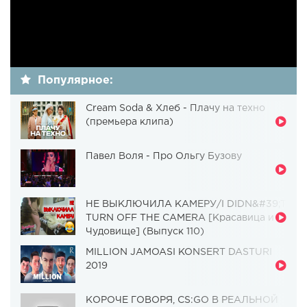
Популярное:
Cream Soda & Хлеб - Плачу на техно
(премьера клипа)
Павел Воля - Про Ольгу Бузову
НЕ ВЫКЛЮЧИЛА КАМЕРУ/I DIDN&#39;T
TURN OFF THE CAMERA [Красавица и
Чудовище] (Выпуск 110)
MILLION JAMOASI KONSERT DASTURI
2019
КОРОЧЕ ГОВОРЯ, CS:GO В РЕАЛЬНОЙ