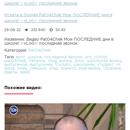
школе! ✨vLoG✨ последний звонок
Искать в Google Pat04Chek Мои ПОСЛЕДНИЕ дни в
школе! ✨vLoG✨ последний звонок
29-06-22
232 840
50:45
Название: Видео Pat04Chek Мои ПОСЛЕДНИЕ дни в
школе! ✨vLoG✨ последний звонок
Категории:
Pat04Chek
Теги:
влог
школа
последний звонок
егэ
school
pat04chek
пятачок
vlog
жизнь
блог
школьная жизнь
выпускной
выпускник
11 класс
школьник
студент
vs
жиза
смех
смешно
угар
прикол
моя жизнь
сборник
факты
вайб
Похожее видео: