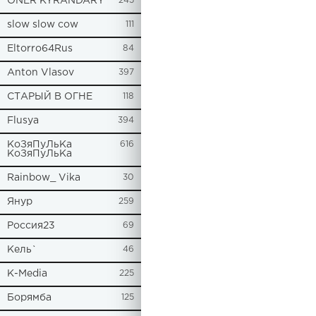
ONER KYRANDARY
245
slow slow cow
111
Eltorro64Rus
84
Anton Vlasov
397
СТАРЫЙ В ОГНЕ
118
Flusya
394
КоЗяПуЛьКа
616
КоЗяПуЛьКа
Rainbow_ Vika
30
Янур
259
Россия23
69
Кель`
46
К-Media
225
Борямба
125