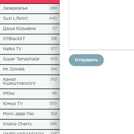
Зазеркалье
284
Suzi LifeArt
440
Даша Юрьевна
57
STBlackST
158
Nalka TV
377
Super Tamashalar
453
Отправить
Mr. Dim4ik
194
Канал
262
Кшиштовского
iMiles
98
Юмор TV
300
Мопс дядя Пес
352
Insane Cherry
288