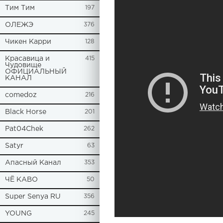
Tим Тим
197
ОЛЕЖЭ
376
Чикен Карри
128
Красавица и
415
Чудовище
ОФИЦИАЛЬНЫЙ
КАНАЛ
comedoz
216
Black Horse
201
Pat04Chek
262
Satyr
63
Апасный Канал
353
ЧЁ КАВО
50
Super Senya RU
356
YOUNG
245