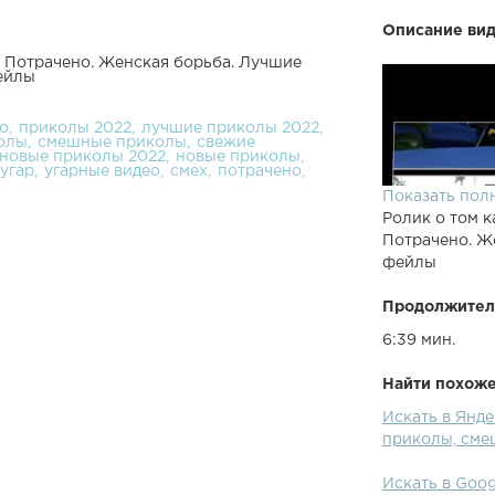
Описание вид
Потрачено. Женская борьба. Лучшие
ейлы
о
приколы 2022
лучшие приколы 2022
олы
смешные приколы
свежие
новые приколы 2022
новые приколы
угар
угарные видео
смех
потрачено
Показать пол
Ролик о том к
Потрачено. Ж
фейлы
Продолжител
6:39 мин.
Найти похожее
Искать в Янд
приколы, сме
Искать в Goo