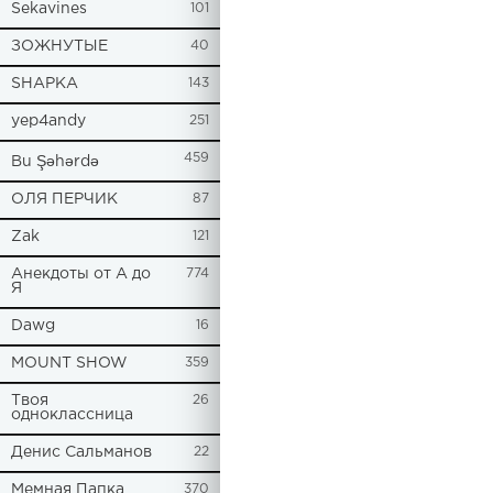
Sekavines
101
ЗОЖНУТЫЕ
40
SHAPKA
143
yep4andy
251
459
Bu Şəhərdə
ОЛЯ ПЕРЧИК
87
Zak
121
Анекдоты от А до
774
Я
Dawg
16
MOUNT SHOW
359
Твоя
26
одноклассница
Денис Сальманов
22
Мемная Папка
370