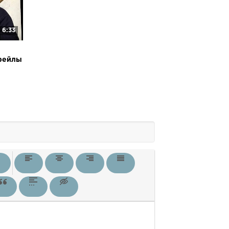
6:33
фейлы