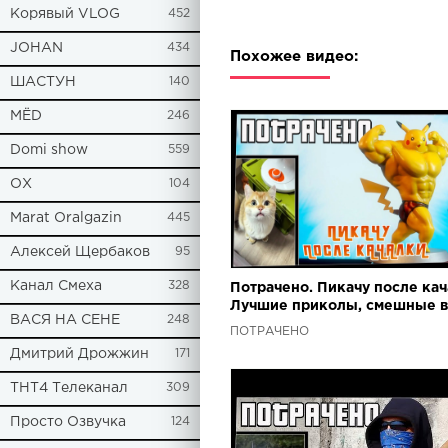
Корявый VLOG
452
JOHAN
434
Похожее видео:
ШАСТУН
140
МЁD
246
Domi show
559
ОХ
104
Marat Oralgazin
445
Алексей Щербаков
95
Канал Смеха
328
Потрачено. Пикачу после кач
Лучшие приколы, смешные 
ВАСЯ НА СЕНЕ
248
и фейлы
ПОТРАЧЕНО
Дмитрий Дрожжин
171
ТНТ4 Телеканал
309
Просто Озвучка
124