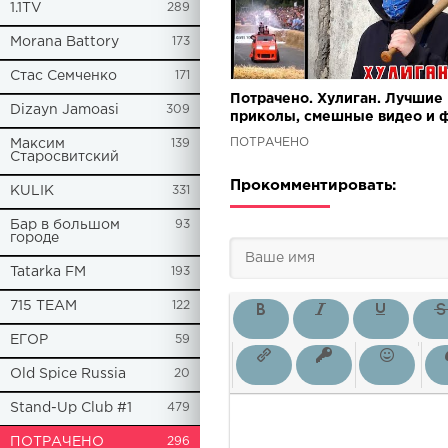
1.1TV
289
Morana Battory
173
Стас Семченко
171
Потрачено. Хулиган. Лучшие
Dizayn Jamoasi
309
приколы, смешные видео и 
ПОТРАЧЕНО
Максим
139
Старосвитский
Прокомментировать:
KULIK
331
Бар в большом
93
городе
Tatarka FM
193
715 TEAM
122
ЕГОР
59
Old Spice Russia
20
Stand-Up Club #1
479
ПОТРАЧЕНО
296