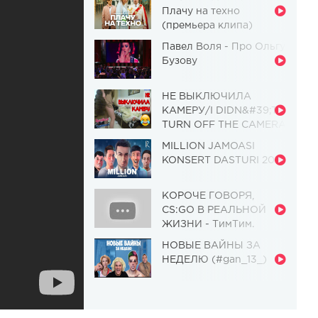
Плачу на техно
(премьера клипа)
Павел Воля - Про Ольгу
Бузову
НЕ ВЫКЛЮЧИЛА
КАМЕРУ/I DIDN&#39;T
TURN OFF THE CAMERA
[Красавица и
MILLION JAMOASI
Чудовище] (Выпуск 110)
KONSERT DASTURI 2019
КОРОЧЕ ГОВОРЯ,
CS:GO В РЕАЛЬНОЙ
ЖИЗНИ - ТимТим.
НОВЫЕ ВАЙНЫ ЗА
НЕДЕЛЮ (#gan_13_)