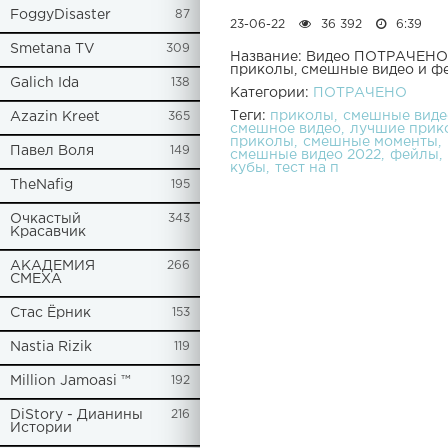
FoggyDisaster
87
23-06-22
36 392
6:39
Smetana TV
309
Название: Видео ПОТРАЧЕНО 
приколы, смешные видео и ф
Galich Ida
138
Категории:
ПОТРАЧЕНО
Теги:
приколы
смешные виде
Azazin Kreet
365
смешное видео
лучшие прик
приколы
смешные моменты
Павел Воля
149
смешные видео 2022
фейлы
кубы
тест на п
TheNafig
195
Очкастый
343
Красавчик
АКАДЕМИЯ
266
СМЕХА
Стас Ёрник
153
Nastia Rizik
119
Million Jamoasi ™
192
DiStory - Дианины
216
Истории