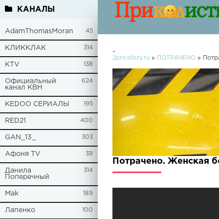
КАНАЛЫ
AdamThomasMoran
45
КЛИККЛАК
314
-
2pricolisty.ru
»
ПОТРАЧЕНО
» Потр
KTV
138
Официальный
624
канал КВН
KEDOO СЕРИАЛЫ
195
RED21
400
GAN_13_
303
Афоня TV
39
Потрачено. Женская б
Данила
314
Поперечный
Mak
189
Лапенко
100