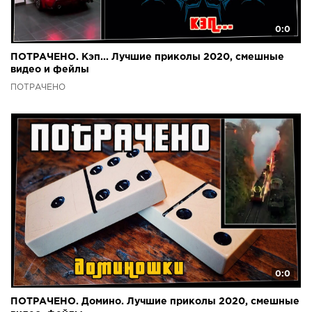
0:0
ПОТРАЧЕНО. Кэп... Лучшие приколы 2020, смешные
видео и фейлы
ПОТРАЧЕНО
0:0
ПОТРАЧЕНО. Домино. Лучшие приколы 2020, смешные