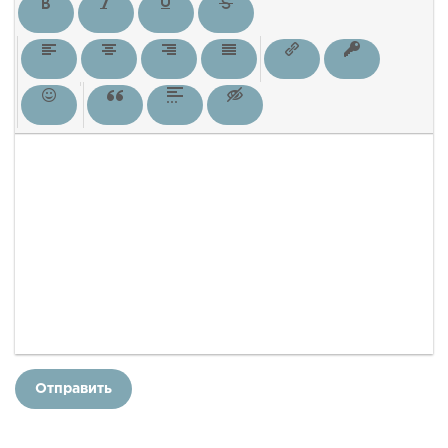
Отправить