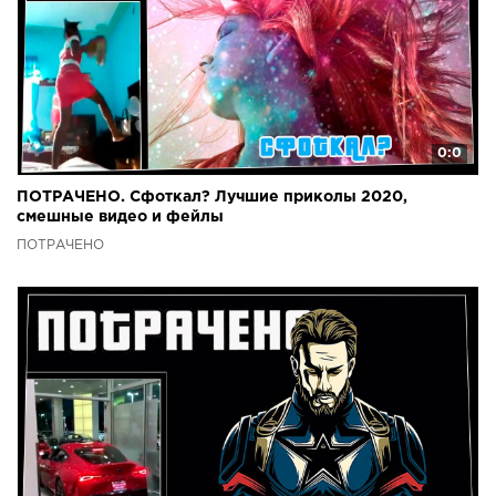
0:0
ПОТРАЧЕНО. Сфоткал? Лучшие приколы 2020,
смешные видео и фейлы
ПОТРАЧЕНО