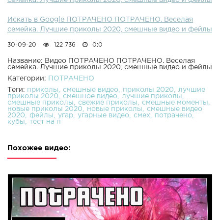
семейка. Лучшие приколы 2020, смешные видео и фейлы
Искать в Google ПОТРАЧЕНО ПОТРАЧЕНО. Веселая
семейка. Лучшие приколы 2020, смешные видео и фейлы
30-09-20
122 736
0:0
Название: Видео ПОТРАЧЕНО ПОТРАЧЕНО. Веселая
семейка. Лучшие приколы 2020, смешные видео и фейлы
Категории:
ПОТРАЧЕНО
Теги:
приколы
смешные видео
приколы 2020
лучшие
приколы 2020
смешное видео
лучшие приколы
смешные приколы
свежие приколы
смешные моменты
новые приколы 2020
новые приколы
смешные видео
2020
фейлы
угар
угарные видео
смех
потрачено
кубы
тест на п
Похожее видео: