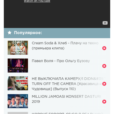
Популярное:
Cream Soda & Хлеб - Плачу на техно
(премьера клипа)
Павел Воля - Про Ольгу Бузову
НЕ ВЫКЛЮЧИЛА КАМЕРУ/I DIDN&#39;T
TURN OFF THE CAMERA [Красавица и
Чудовище] (Выпуск 110)
MILLION JAMOASI KONSERT DASTURI
2019