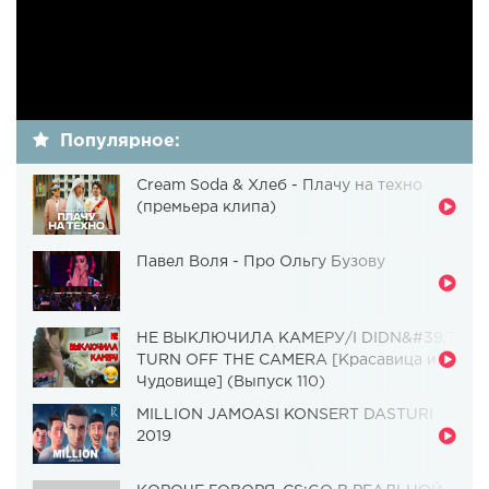
Популярное:
Cream Soda & Хлеб - Плачу на техно
(премьера клипа)
Павел Воля - Про Ольгу Бузову
НЕ ВЫКЛЮЧИЛА КАМЕРУ/I DIDN&#39;T
TURN OFF THE CAMERA [Красавица и
Чудовище] (Выпуск 110)
MILLION JAMOASI KONSERT DASTURI
2019