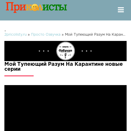
-
2pricolisty.ru
»
Просто Озвучка
» Мой Тупеющий Разум На Карантине
Мой Тупеющий Разум На Карантине новые
серии