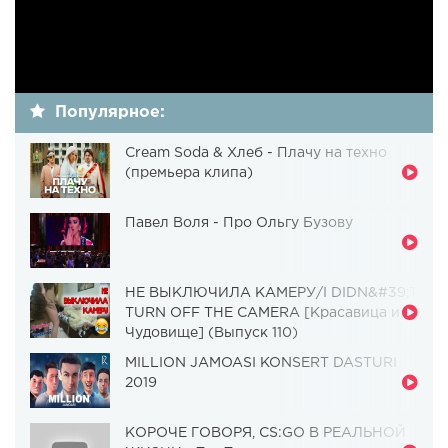
Популярное:
Cream Soda & Хлеб - Плачу на техно
(премьера клипа)
Павел Воля - Про Ольгу Бузову
НЕ ВЫКЛЮЧИЛА КАМЕРУ/I DIDN&#39;T
TURN OFF THE CAMERA [Красавица и
Чудовище] (Выпуск 110)
MILLION JAMOASI KONSERT DASTURI
2019
КОРОЧЕ ГОВОРЯ, CS:GO В РЕАЛЬНОЙ