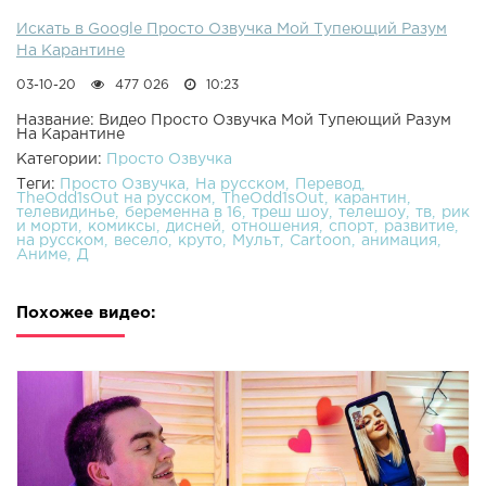
Искать в Google Просто Озвучка Мой Тупеющий Разум
На Карантине
03-10-20
477 026
10:23
Название: Видео Просто Озвучка Мой Тупеющий Разум
На Карантине
Категории:
Просто Озвучка
Теги:
Просто Озвучка
На русском
Перевод
TheOdd1sOut на русском
TheOdd1sOut
карантин
телевидинье
беременна в 16
треш шоу
телешоу
тв
рик
и морти
комиксы
дисней
отношения
спорт
развитие
на русском
весело
круто
Мульт
Cartoon
анимация
Аниме
Д
Похожее видео: