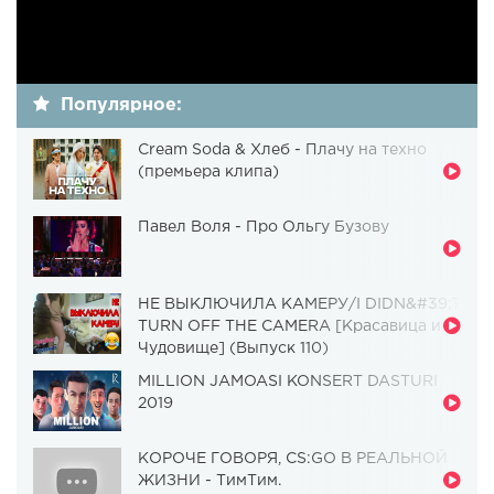
Популярное:
Cream Soda & Хлеб - Плачу на техно
(премьера клипа)
Павел Воля - Про Ольгу Бузову
НЕ ВЫКЛЮЧИЛА КАМЕРУ/I DIDN&#39;T
TURN OFF THE CAMERA [Красавица и
Чудовище] (Выпуск 110)
MILLION JAMOASI KONSERT DASTURI
2019
КОРОЧЕ ГОВОРЯ, CS:GO В РЕАЛЬНОЙ
ЖИЗНИ - ТимТим.