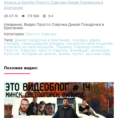
Искать в Google Просто Озвучка Дикая Поездочка в
Британию
28-07-19
173 568
9:4
Название: Видео Просто Озвучка Дикая Поездочка в
Британию
Категории:
Просто Озвучка
Теги:
Дикая поездочка в британию
поездка
дикая
поездка
сумасшедшая поездка
писяла на свой кошелёк
я писяла на свой кошелёк
Переезд
Переезд (опять)
Просто
Озвучка
просто озвучка
анимации
анимация
мультик
истории из жизни
аниме
мульт
русская озву
Похожее видео: