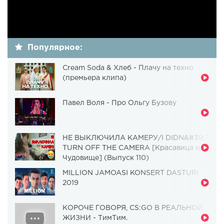
Популярное:
Cream Soda & Хлеб - Плачу на техно
(премьера клипа)
Павел Воля - Про Ольгу Бузову
НЕ ВЫКЛЮЧИЛА КАМЕРУ/I DIDN&#39;T
TURN OFF THE CAMERA [Красавица и
Чудовище] (Выпуск 110)
MILLION JAMOASI KONSERT DASTURI
2019
КОРОЧЕ ГОВОРЯ, CS:GO В РЕАЛЬНОЙ
ЖИЗНИ - ТимТим.