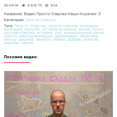
30-04-19
6 676 711
8:54
Название: Видео Просто Озвучка Наши Кошечки :3
Категории:
Просто Озвучка
Теги:
Просто
Озвучка
просто озвучка
анимации
анимация
мультик
истории из жизни
аниме
мульт
русская озвучка
истории
топ
анимационный канал
просто озвучка анимации
дабикрабик
dabikrabik
милшу
дешнов
deshnov
мирби
добряк
dobryak
мармаж
мармя
Похожее видео: