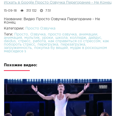
Искать в Google Просто Озвучка Перегорание - Не Конец
15-09-18
313 132
7:51
Название: Видео Просто Озвучка Перегорание - Не
Конец
Категории:
Просто Озвучка
Теги:
Просто
Озвучка
просто озвучка
анимации
анимация
мультик
уроки
школа
колледж
дайдус
daidus
стресс
работа
как справиться со стрессом
как
побороть стресс
перегрузка
перезагрузка
загруженность
покупка бу вещей
мудак в роскошном
мерседесе s
Похожее видео: