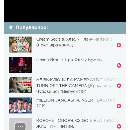
Популярное:
Cream Soda & Хлеб - Плачу на техно
(премьера клипа)
Павел Воля - Про Ольгу Бузову
НЕ ВЫКЛЮЧИЛА КАМЕРУ/I DIDN&#39;T
TURN OFF THE CAMERA [Красавица и
Чудовище] (Выпуск 110)
MILLION JAMOASI KONSERT DASTURI
2019
КОРОЧЕ ГОВОРЯ, CS:GO В РЕАЛЬНОЙ
ЖИЗНИ - ТимТим.