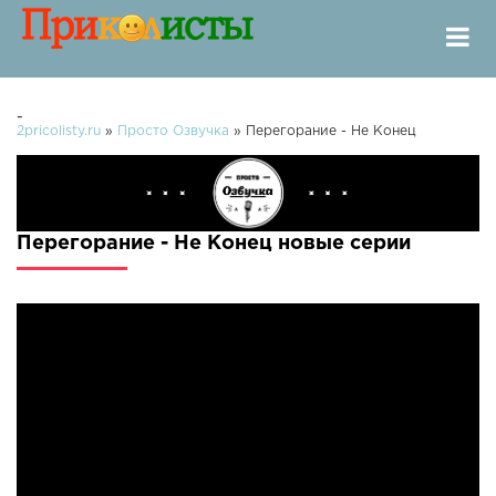
-
2pricolisty.ru
»
Просто Озвучка
» Перегорание - Не Конец
Перегорание - Не Конец новые серии