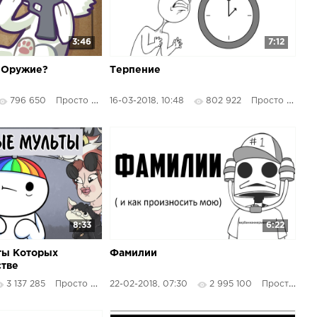
3:46
7:12
 Оружие?
Терпение
796 650
Просто Озвучка
16-03-2018, 10:48
802 922
Просто Озвучка
8:33
6:22
ты Которых
Фамилии
стве
3 137 285
Просто Озвучка
22-02-2018, 07:30
2 995 100
Просто Озвучка