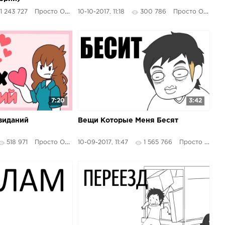
1 243 727
Просто Озвучка
10-10-2017, 11:18
300 786
Просто Озвучка
7:20
3:42
виданий
Вещи Которые Меня Бесят
518 971
Просто Озвучка
10-09-2017, 11:47
1 565 766
Просто Озвучка