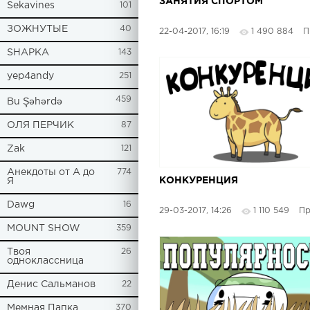
ЗАНЯТИЯ СПОРТОМ
Sekavines
101
ЗОЖНУТЫЕ
40
22-04-2017, 16:19
1 490 884
Про
SHAPKA
143
yep4andy
251
459
Bu Şəhərdə
ОЛЯ ПЕРЧИК
87
Zak
121
Анекдоты от А до
774
КОНКУРЕНЦИЯ
Я
Dawg
16
29-03-2017, 14:26
1 110 549
Прос
MOUNT SHOW
359
Твоя
26
одноклассница
Денис Сальманов
22
Мемная Папка
370