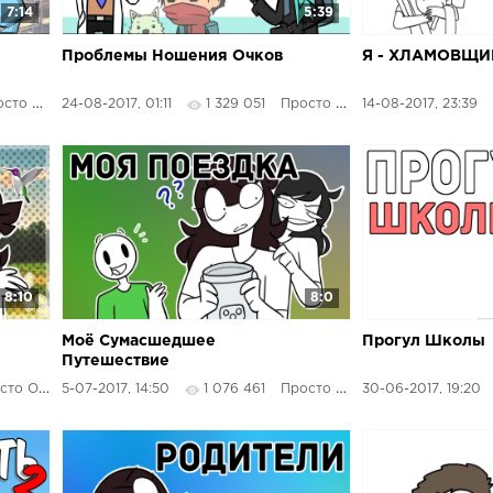
7:14
5:39
Проблемы Ношения Очков
Я - ХЛАМОВЩИ
о Озвучка
24-08-2017, 01:11
1 329 051
Просто Озвучка
14-08-2017, 23:39
8:10
8:0
Моё Сумасшедшее
Прогул Школы
Путешествие
о Озвучка
5-07-2017, 14:50
1 076 461
Просто Озвучка
30-06-2017, 19:20