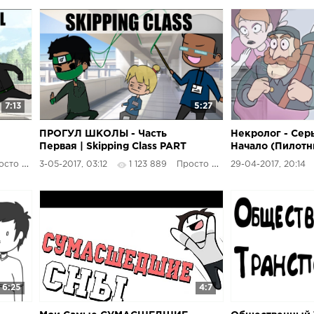
7:13
5:27
ПРОГУЛ ШКОЛЫ - Часть
Некролог - Сер
Первая | Skipping Class PART
Начало (Пилотн
ONE [ Erold Story ]
о Озвучка
3-05-2017, 03:12
1 123 889
Просто Озвучка
29-04-2017, 20:14
6:25
4:7