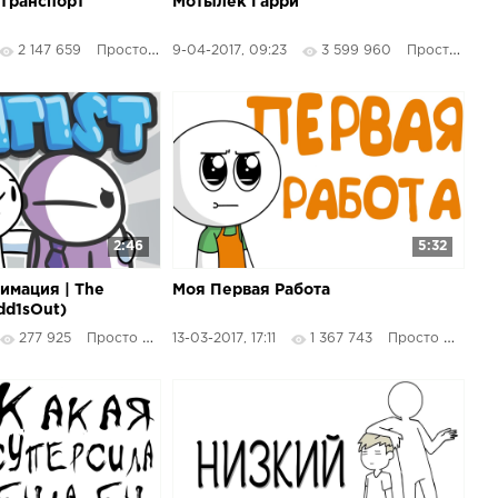
Транспорт
Мотылёк Гарри
2 147 659
Просто Озвучка
9-04-2017, 09:23
3 599 960
Просто Озвучка
2:46
5:32
имация | The
Моя Первая Работа
Odd1sOut)
277 925
Просто Озвучка
13-03-2017, 17:11
1 367 743
Просто Озвучка