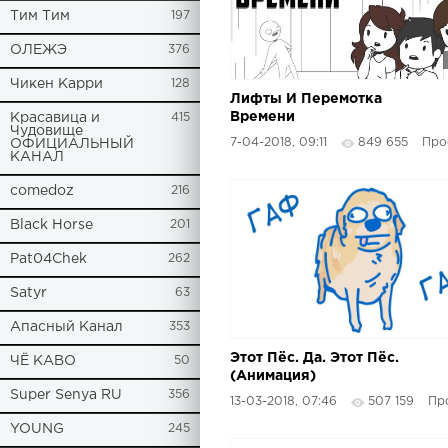
Tим Тим
197
ОЛЕЖЭ
376
Чикен Карри
128
Лифты И Перемотка
Времени
Красавица и
415
Чудовище
7-04-2018, 09:11
849 655
Просто
ОФИЦИАЛЬНЫЙ
КАНАЛ
comedoz
216
Black Horse
201
Pat04Chek
262
Satyr
63
Апасный Канал
353
Этот Пёс. Да. Этот Пёс.
ЧЁ КАВО
50
(Анимация)
Super Senya RU
356
13-03-2018, 07:46
507 159
Прост
YOUNG
245