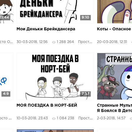
11:44
9:10
Мои Деньки Брейкдансера
Коты - Опасное
 Озвучка
30-03-2018, 12:56
1 288 264
Просто Озвучка
20-03-2018, 12:31
4:9
7:57
МОЯ ПОЕЗДКА В НОРТ-БЕЙ
Странные Муль
Я Боялся В Дет
о Озвучка
10-03-2018, 23:43
1 084 238
Просто Озвучка
2-03-2018, 14:57