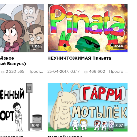
10:3
4:44
ьёзное
НЕУНИЧТОЖИМАЯ Пиньята
ый Выпуск)
2 220 565
Просто Озвучка
25-04-2017, 03:17
466 602
Просто Озвучка
6:41
7:37