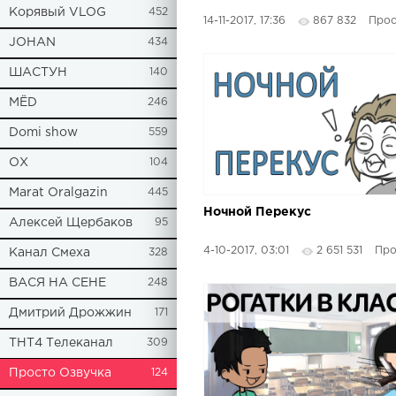
Корявый VLOG
452
14-11-2017, 17:36
867 832
Просто
JOHAN
434
ШАСТУН
140
МЁD
246
Domi show
559
ОХ
104
Marat Oralgazin
445
Ночной Перекус
Алексей Щербаков
95
4-10-2017, 03:01
2 651 531
Просто
Канал Смеха
328
ВАСЯ НА СЕНЕ
248
Дмитрий Дрожжин
171
ТНТ4 Телеканал
309
Просто Озвучка
124