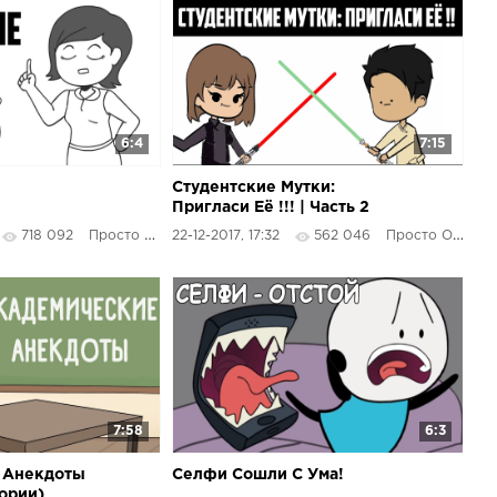
6:4
7:15
Студентские Мутки:
Пригласи Её !!! | Часть 2
718 092
Просто Озвучка
22-12-2017, 17:32
562 046
Просто Озвучка
7:58
6:3
 Анекдоты
Селфи Сошли С Ума!
ории)