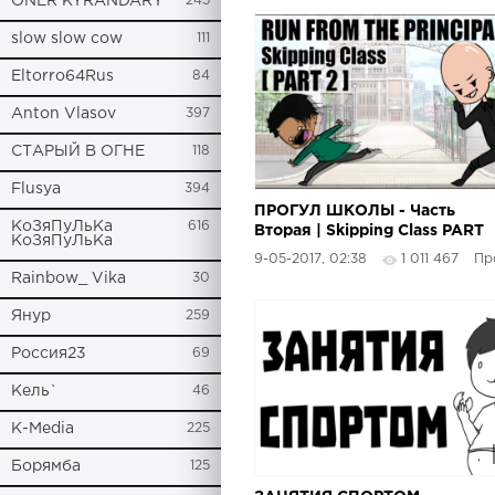
ONER KYRANDARY
245
slow slow cow
111
Eltorro64Rus
84
Anton Vlasov
397
СТАРЫЙ В ОГНЕ
118
Flusya
394
ПРОГУЛ ШКОЛЫ - Часть
КоЗяПуЛьКа
616
Вторая | Skipping Class PART
КоЗяПуЛьКа
TWO. [ Erold Story ]
9-05-2017, 02:38
1 011 467
Прост
Rainbow_ Vika
30
Янур
259
Россия23
69
Кель`
46
К-Media
225
Борямба
125