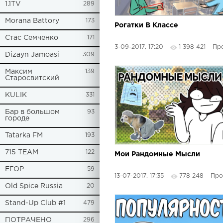
1.1TV
289
Morana Battory
173
Рогатки В Классе
Стас Семченко
171
3-09-2017, 17:20
1 398 421
Прост
Dizayn Jamoasi
309
Максим
139
Старосвитский
KULIK
331
Бар в большом
93
городе
Tatarka FM
193
715 TEAM
122
Мои Рандомные Мысли
ЕГОР
59
13-07-2017, 17:35
778 248
Прост
Old Spice Russia
20
Stand-Up Club #1
479
ПОТРАЧЕНО
296