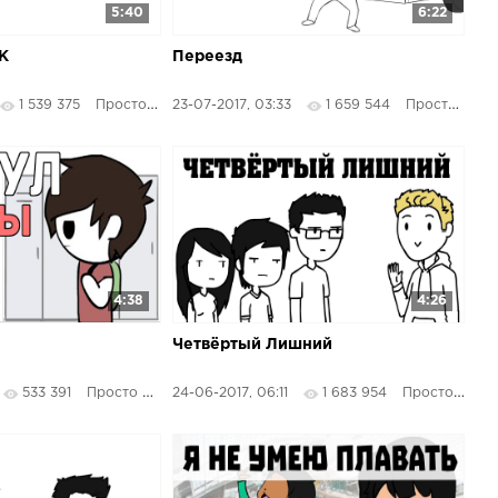
5:40
6:22
К
Переезд
1 539 375
Просто Озвучка
23-07-2017, 03:33
1 659 544
Просто Озвучка
4:38
4:26
Четвёртый Лишний
533 391
Просто Озвучка
24-06-2017, 06:11
1 683 954
Просто Озвучка