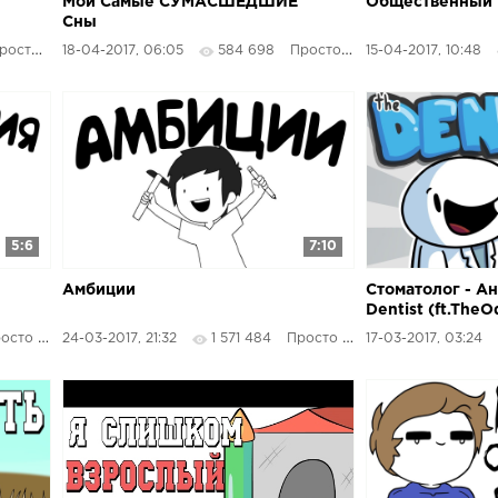
Мои Самые СУМАСШЕДШИЕ
Общественный 
Сны
сто Озвучка
18-04-2017, 06:05
584 698
Просто Озвучка
15-04-2017, 10:48
5:6
7:10
Амбиции
Стоматолог - Ан
Dentist (ft.The
то Озвучка
24-03-2017, 21:32
1 571 484
Просто Озвучка
17-03-2017, 03:24