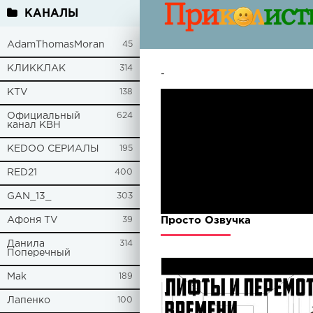
КАНАЛЫ
AdamThomasMoran
45
КЛИККЛАК
314
-
KTV
138
Официальный
624
канал КВН
KEDOO СЕРИАЛЫ
195
RED21
400
GAN_13_
303
Афоня TV
39
Просто Озвучка
Данила
314
Поперечный
Mak
189
Лапенко
100