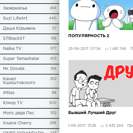
Зазеркалье
284
Suzi LifeArt
440
Даша Юрьевна
57
ПОПУЛЯРНОСТЬ 2
STBlackST
158
Nalka TV
377
23-06-2017, 07:34
1 481 746
Про
Super Tamashalar
453
Mr. Dim4ik
194
Канал
262
Кшиштовского
iMiles
98
Юмор TV
300
Бывший Лучший Друг
Мопс дядя Пес
352
Insane Cherry
288
1-06-2017, 13:26
2 435 244
Прост