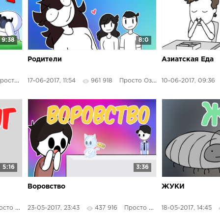
9:38
8:0
Родители
Азиатская Еда
сто Озвучка
17-06-2017, 11:54
961 918
Просто Озвучка
10-06-2017, 09:36
5:16
3:36
Воровство
ЖУКИ
о Озвучка
23-05-2017, 23:43
437 916
Просто Озвучка
18-05-2017, 14:45