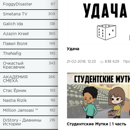
FoggyDisaster
87
Smetana TV
309
Galich Ida
138
Azazin Kreet
365
Павел Воля
149
Удача
TheNafig
195
21-02-2018, 12:23
838 629
Просто
Очкастый
343
Красавчик
АКАДЕМИЯ
266
СМЕХА
Стас Ёрник
153
Nastia Rizik
119
Million Jamoasi ™
192
DiStory - Дианины
216
Истории
Студентские Мутки | 1 часть