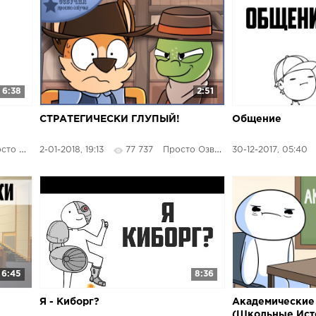
6:38
2:51
СТРАТЕГИЧЕСКИ ГЛУПЫЙ!
Общение
 Озвучка
2-01-2018, 19:13
77 737
Просто Озвучка
30-12-2017, 05:40
6:45
8:36
Я - Киборг?
Академические
(Школьные Ист