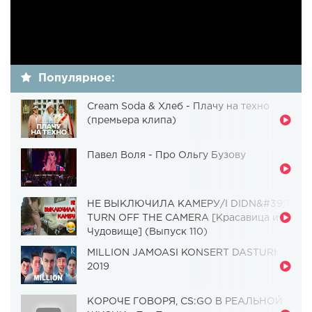
Популярное:
Cream Soda & Хлеб - Плачу на техно
(премьера клипа)
Павел Воля - Про Ольгу Бузову
НЕ ВЫКЛЮЧИЛА КАМЕРУ/I DIDN&#39;T
TURN OFF THE CAMERA [Красавица и
Чудовище] (Выпуск 110)
MILLION JAMOASI KONSERT DASTURI
2019
КОРОЧЕ ГОВОРЯ, CS:GO В РЕАЛЬНОЙ