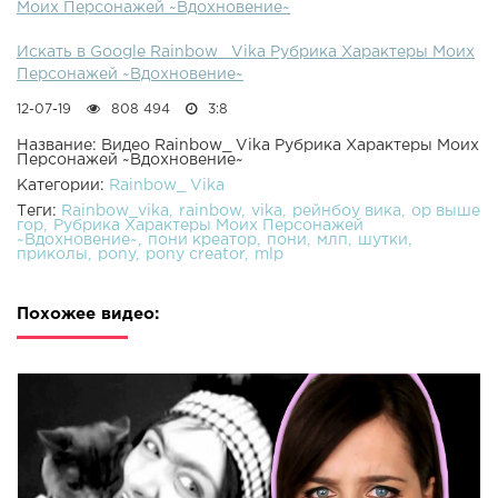
Моих Персонажей ~Вдохновение~
Искать в Google Rainbow_ Vika Рубрика Характеры Моих
Персонажей ~Вдохновение~
12-07-19
808 494
3:8
Название: Видео Rainbow_ Vika Рубрика Характеры Моих
Персонажей ~Вдохновение~
Категории:
Rainbow_ Vika
Теги:
Rainbow_vika
rainbow
vika
рейнбоу вика
ор выше
гор
Рубрика Характеры Моих Персонажей
~Вдохновение~
пони креатор
пони
млп
шутки
приколы
pony
pony creator
mlp
Похожее видео: