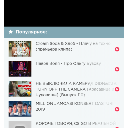
Популярное:
Cream Soda & Хлеб - Плачу на техно
(премьера клипа)
Павел Воля - Про Ольгу Бузову
НЕ ВЫКЛЮЧИЛА КАМЕРУ/I DIDN&#39;T
TURN OFF THE CAMERA [Красавица и
Чудовище] (Выпуск 110)
MILLION JAMOASI KONSERT DASTURI
2019
КОРОЧЕ ГОВОРЯ, CS:GO В РЕАЛЬНОЙ