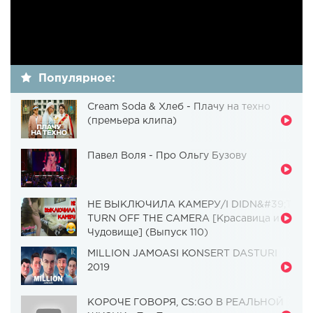
Популярное:
Cream Soda & Хлеб - Плачу на техно
(премьера клипа)
Павел Воля - Про Ольгу Бузову
НЕ ВЫКЛЮЧИЛА КАМЕРУ/I DIDN&#39;T
TURN OFF THE CAMERA [Красавица и
Чудовище] (Выпуск 110)
MILLION JAMOASI KONSERT DASTURI
2019
КОРОЧЕ ГОВОРЯ, CS:GO В РЕАЛЬНОЙ