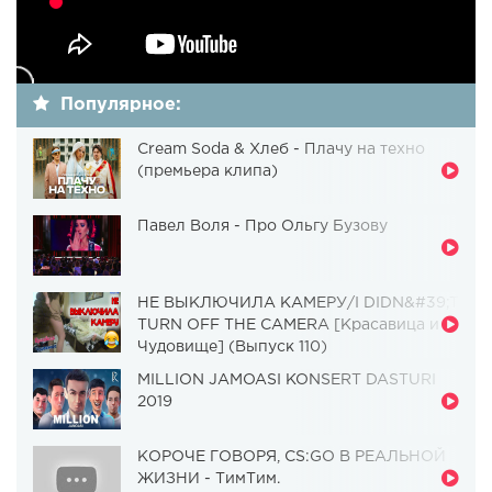
Популярное:
Cream Soda & Хлеб - Плачу на техно
(премьера клипа)
Павел Воля - Про Ольгу Бузову
НЕ ВЫКЛЮЧИЛА КАМЕРУ/I DIDN&#39;T
TURN OFF THE CAMERA [Красавица и
Чудовище] (Выпуск 110)
MILLION JAMOASI KONSERT DASTURI
2019
КОРОЧЕ ГОВОРЯ, CS:GO В РЕАЛЬНОЙ
ЖИЗНИ - ТимТим.