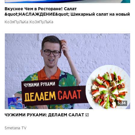
Вкуснее Чем в Ресторане! Салат
&quot;НАСЛАЖДЕНИЕ&quot; Шикарный салат на новый
год
КоЗяПуЛьКа КоЗяПуЛьКа
5:34
ЧУЖИМИ РУКАМИ: ДЕЛАЕМ САЛАТ ☑️
Smetana TV