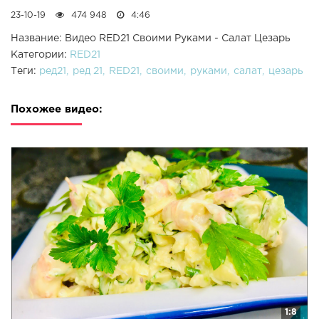
23-10-19
474 948
4:46
Название: Видео RED21 Своими Руками - Салат Цезарь
Категории:
RED21
Теги:
ред21
ред 21
RED21
своими
руками
салат
цезарь
Похожее видео:
1:8