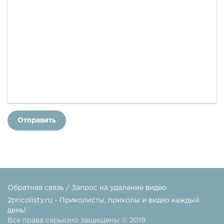
Отправить
Обратная связь / Запрос на удаление видео
2pricolisty.ru - Приколисты, приколы и видео каждый
день!
Все права серьезно защищены © 2019.