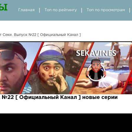
Главная
Топ по рейтингу
Топ по просмотрам
т Секи. Выпуск №22 [ Oфициальный Kанал ]
к №22 [ Oфициальный Kанал ] новые серии