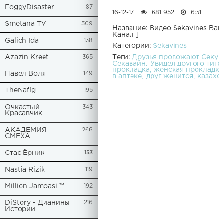
FoggyDisaster
87
16-12-17
681 952
6:51
Smetana TV
309
Название: Видео Sekavines В
Kанал ]
Galich Ida
138
Категории:
Sekavines
Теги:
Друзья провожают Секу
Azazin Kreet
365
Секавайн
Увидел другого тиг
прокладка
женская прокладк
Павел Воля
149
в аптеке
друг женится
казах
TheNafig
195
Очкастый
343
Красавчик
АКАДЕМИЯ
266
СМЕХА
Стас Ёрник
153
Nastia Rizik
119
Million Jamoasi ™
192
DiStory - Дианины
216
Истории