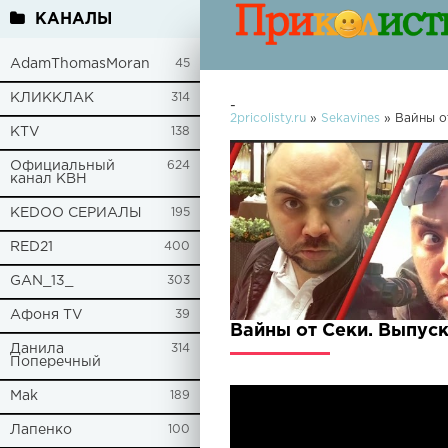
КАНАЛЫ
AdamThomasMoran
45
КЛИККЛАК
314
-
2pricolisty.ru
»
Sekavines
» Вайны о
KTV
138
Официальный
624
канал КВН
KEDOO СЕРИАЛЫ
195
RED21
400
GAN_13_
303
Афоня TV
39
Вайны от Секи. Выпус
Данила
314
Поперечный
Mak
189
Лапенко
100