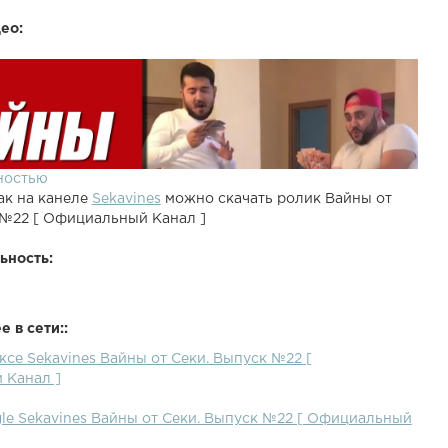
ео:
ностью
ак на канеле
Sekavines
можно скачать ролик Вайны от
 №22 [ Oфициальный Kанал ]
ьность:
 в сети::
ксе Sekavines Вайны от Секи. Выпуск №22 [
 Kанал ]
gle Sekavines Вайны от Секи. Выпуск №22 [ Oфициальный