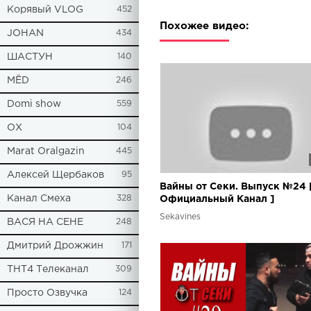
Корявый VLOG
452
Похожее видео:
JOHAN
434
ШАСТУН
140
МЁD
246
Domi show
559
ОХ
104
Marat Oralgazin
445
Алексей Щербаков
95
Вайны от Секи. Выпуск №24 
Канал Смеха
328
Oфициальный Kанал ]
Sekavines
ВАСЯ НА СЕНЕ
248
Дмитрий Дрожжин
171
ТНТ4 Телеканал
309
Просто Озвучка
124