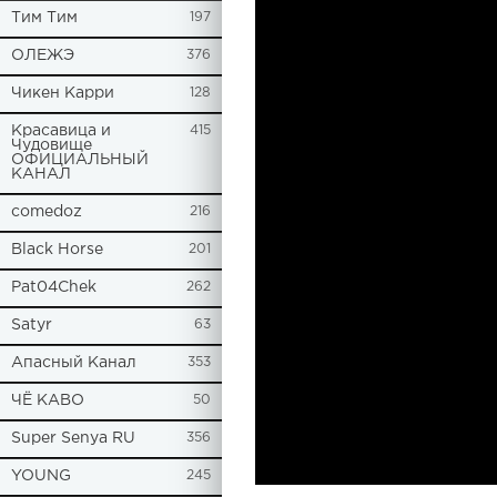
Tим Тим
197
ОЛЕЖЭ
376
Чикен Карри
128
Красавица и
415
Чудовище
ОФИЦИАЛЬНЫЙ
КАНАЛ
comedoz
216
Black Horse
201
Pat04Chek
262
Satyr
63
Апасный Канал
353
ЧЁ КАВО
50
Super Senya RU
356
YOUNG
245