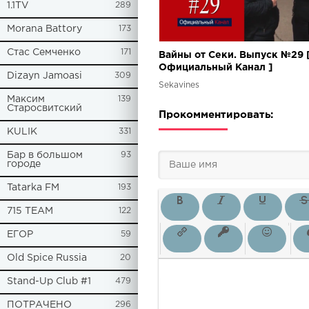
1.1TV
289
Morana Battory
173
Стас Семченко
171
Вайны от Секи. Выпуск №29 
Oфициальный Kанал ]
Dizayn Jamoasi
309
Sekavines
Максим
139
Старосвитский
Прокомментировать:
KULIK
331
Бар в большом
93
городе
Tatarka FM
193
715 TEAM
122
ЕГОР
59
Old Spice Russia
20
Stand-Up Club #1
479
ПОТРАЧЕНО
296