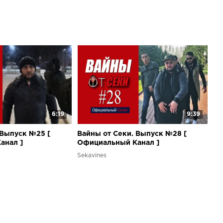
6:19
9:39
 Выпуск №25 [
Вайны от Секи. Выпуск №28 [
анал ]
Oфициальный Kанал ]
Sekavines