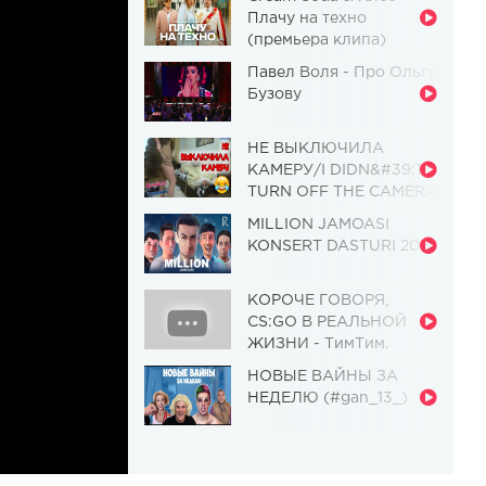
Плачу на техно
(премьера клипа)
Павел Воля - Про Ольгу
Бузову
НЕ ВЫКЛЮЧИЛА
КАМЕРУ/I DIDN&#39;T
TURN OFF THE CAMERA
[Красавица и
MILLION JAMOASI
Чудовище] (Выпуск 110)
KONSERT DASTURI 2019
КОРОЧЕ ГОВОРЯ,
CS:GO В РЕАЛЬНОЙ
ЖИЗНИ - ТимТим.
НОВЫЕ ВАЙНЫ ЗА
НЕДЕЛЮ (#gan_13_)