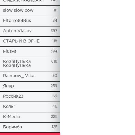
ONER KYRANDARY
245
slow slow cow
111
Eltorro64Rus
84
Anton Vlasov
397
СТАРЫЙ В ОГНЕ
118
Flusya
394
КоЗяПуЛьКа
616
КоЗяПуЛьКа
Rainbow_ Vika
30
Янур
259
Россия23
69
Кель`
46
К-Media
225
Борямба
125