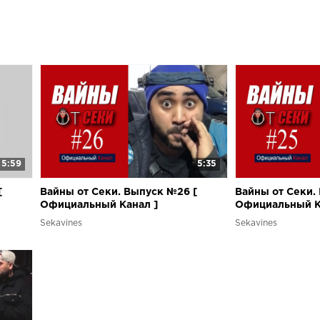
5:59
5:35
[
Вайны от Секи. Выпуск №26 [
Вайны от Секи.
Oфициальный Kанал ]
Oфициальный K
Sekavines
Sekavines