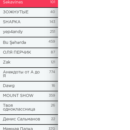
Sekavines
101
ЗОЖНУТЫЕ
40
SHAPKA
143
yep4andy
251
459
Bu Şəhərdə
ОЛЯ ПЕРЧИК
87
Zak
121
Анекдоты от А до
774
Я
Dawg
16
MOUNT SHOW
359
Твоя
26
одноклассница
Денис Сальманов
22
Мемная Папка
370