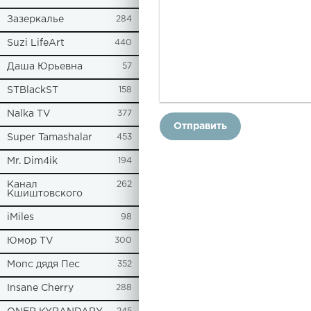
Зазеркалье
284
Suzi LifeArt
440
Даша Юрьевна
57
STBlackST
158
Nalka TV
377
Отправить
Super Tamashalar
453
Mr. Dim4ik
194
Канал
262
Кшиштовского
iMiles
98
Юмор TV
300
Мопс дядя Пес
352
Insane Cherry
288