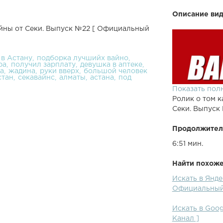
Описание вид
айны от Секи. Выпуск №22 [ Oфициальный
 в Астану
подборка лучшийх вайно
ра
получил зарплату
девушка в аптеке
а
жадина
руки вверх
большой человек
стан
секавайнс
алматы
астана
под
Показать пол
Ролик о том к
Секи. Выпуск
Продолжител
6:51 мин.
Найти похожее
Искать в Янде
Oфициальный
Искать в Goo
Kанал ]