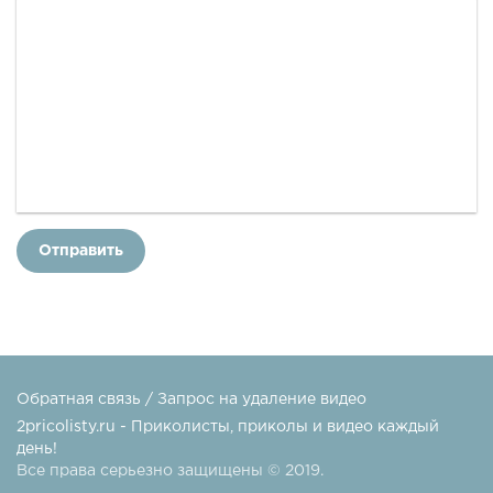
Отправить
Обратная связь / Запрос на удаление видео
2pricolisty.ru - Приколисты, приколы и видео каждый
день!
Все права серьезно защищены © 2019.