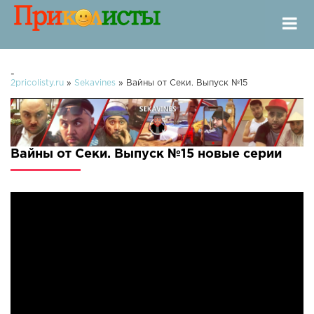
-
2pricolisty.ru
»
Sekavines
» Вайны от Секи. Выпуск №15
Вайны от Секи. Выпуск №15 новые серии