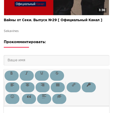
3:36
Вайны от Секи. Выпуск №29 [ Oфициальный Kанал ]
Sekavines
Прокомментировать: