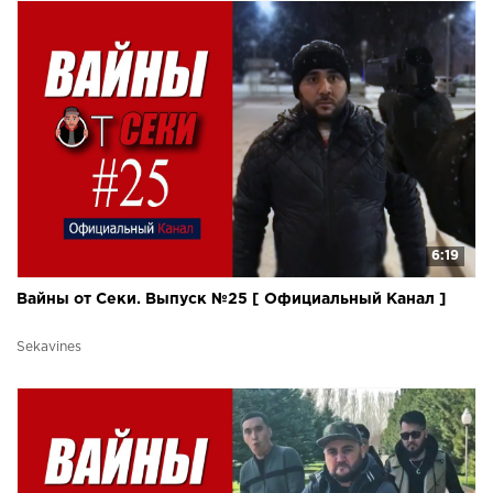
6:19
Вайны от Секи. Выпуск №25 [ Oфициальный Kанал ]
Sekavines