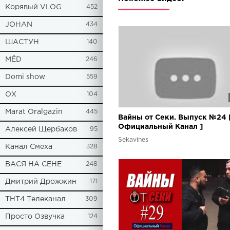
Корявый VLOG
452
JOHAN
434
ШАСТУН
140
МЁD
246
Domi show
559
ОХ
104
Marat Oralgazin
445
Вайны от Секи. Выпуск №24 
Oфициальный Kанал ]
Алексей Щербаков
95
Sekavines
Канал Смеха
328
ВАСЯ НА СЕНЕ
248
Дмитрий Дрожжин
171
ТНТ4 Телеканал
309
Просто Озвучка
124