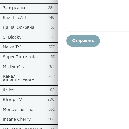
Зазеркалье
284
Suzi LifeArt
440
Даша Юрьевна
57
STBlackST
158
Отправить
Nalka TV
377
Super Tamashalar
453
Mr. Dim4ik
194
Канал
262
Кшиштовского
iMiles
98
Юмор TV
300
Мопс дядя Пес
352
Insane Cherry
288