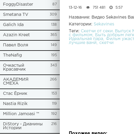
FoggyDisaster
87
13-12-16
751 481
5:57
Smetana TV
309
Название: Видео Sekavines В
Категории:
Sekavines
Galich Ida
138
Теги:
Скетчи от секи. Выпуск
с фильмом
Быть добрым лег
Azazin Kreet
365
Идеальная пара
Фильм ужас
лучшие ванй
скетчи
Павел Воля
149
TheNafig
195
Очкастый
343
Красавчик
АКАДЕМИЯ
266
СМЕХА
Стас Ёрник
153
Nastia Rizik
119
Million Jamoasi ™
192
DiStory - Дианины
216
Истории
Похожее видео: