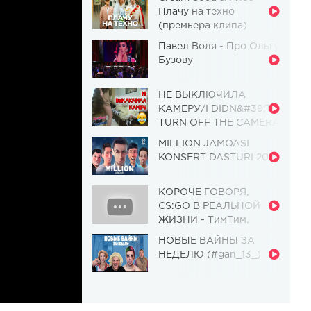
Плачу на техно
(премьера клипа)
Павел Воля - Про Ольгу
Бузову
НЕ ВЫКЛЮЧИЛА
КАМЕРУ/I DIDN&#39;T
TURN OFF THE CAMERA
[Красавица и
MILLION JAMOASI
Чудовище] (Выпуск 110)
KONSERT DASTURI 2019
КОРОЧЕ ГОВОРЯ,
CS:GO В РЕАЛЬНОЙ
ЖИЗНИ - ТимТим.
НОВЫЕ ВАЙНЫ ЗА
НЕДЕЛЮ (#gan_13_)