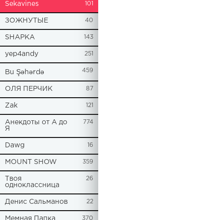
Sekavines
101
ЗОЖНУТЫЕ
40
SHAPKA
143
yep4andy
251
459
Bu Şəhərdə
ОЛЯ ПЕРЧИК
87
Zak
121
Анекдоты от А до
774
Я
Dawg
16
MOUNT SHOW
359
Твоя
26
одноклассница
Денис Сальманов
22
Мемная Папка
370