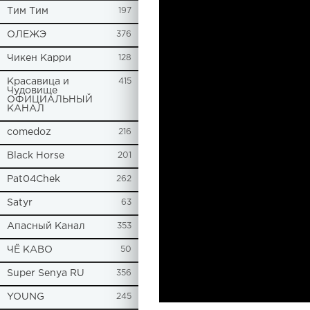
Tим Тим
197
ОЛЕЖЭ
376
Чикен Карри
128
Красавица и
415
Чудовище
ОФИЦИАЛЬНЫЙ
КАНАЛ
comedoz
216
Black Horse
201
Pat04Chek
262
Satyr
63
Апасный Канал
353
ЧЁ КАВО
50
Super Senya RU
356
YOUNG
245