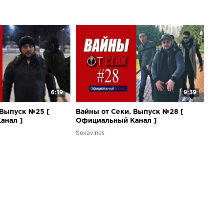
6:19
9:39
 Выпуск №25 [
Вайны от Секи. Выпуск №28 [
анал ]
Oфициальный Kанал ]
Sekavines