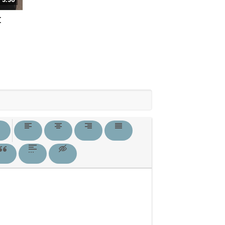
3:36
[