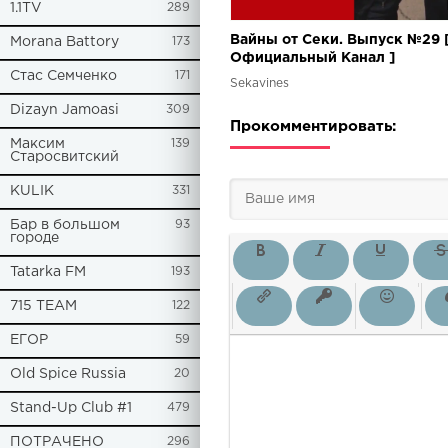
1.1TV
289
Вайны от Секи. Выпуск №29 
Morana Battory
173
Oфициальный Kанал ]
Стас Семченко
171
Sekavines
Dizayn Jamoasi
309
Прокомментировать:
Максим
139
Старосвитский
KULIK
331
Бар в большом
93
городе
Tatarka FM
193
715 TEAM
122
ЕГОР
59
Old Spice Russia
20
Stand-Up Club #1
479
ПОТРАЧЕНО
296