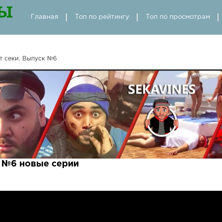
Главная
Топ по рейтингу
Топ по просмотрам
т секи. Выпуск №6
к №6 новые серии