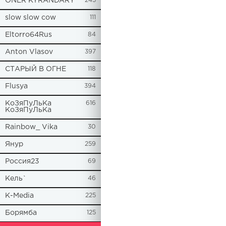
ONER KYRANDARY
245
slow slow cow
111
Eltorro64Rus
84
Anton Vlasov
397
СТАРЫЙ В ОГНЕ
118
Flusya
394
КоЗяПуЛьКа
616
КоЗяПуЛьКа
Rainbow_ Vika
30
Янур
259
Россия23
69
Кель`
46
К-Media
225
Борямба
125