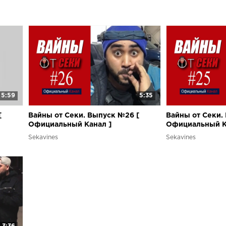
5:59
5:35
[
Вайны от Секи. Выпуск №26 [
Вайны от Секи.
Oфициальный Kанал ]
Oфициальный K
Sekavines
Sekavines