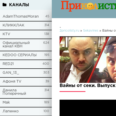
КАНАЛЫ
AdamThomasMoran
45
КЛИККЛАК
314
-
2pricolisty.ru
»
Sekavines
» Вайны о
KTV
138
Официальный
624
канал КВН
KEDOO СЕРИАЛЫ
195
RED21
400
GAN_13_
303
Афоня TV
39
Вайны от секи. Выпус
Данила
314
Поперечный
Mak
189
Лапенко
100