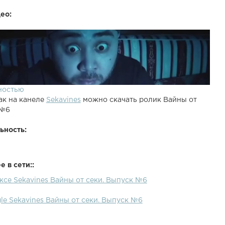
ео:
ностью
ак на канеле
Sekavines
можно скачать ролик Вайны от
 №6
ьность:
 в сети::
ксе Sekavines Вайны от секи. Выпуск №6
le Sekavines Вайны от секи. Выпуск №6