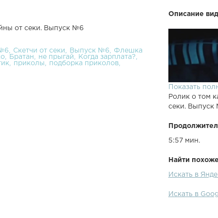
Описание вид
айны от секи. Выпуск №6
 №6
Скетчи от секи
Выпуск №6
Флешка
ко
Братан
не прыгай
Когда зарплата?
тик
приколы
подборка приколов
Показать пол
Ролик о том к
секи. Выпуск
Продолжител
5:57 мин.
Найти похожее
Искать в Янде
Искать в Goog